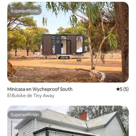
Superanfitrión
Superanfitrión
Minicasa en Wycheproof South
Calificac
5 (5)
El Buloke de Tiny Away
Superanfitrión
Superanfitrión