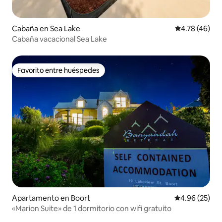
Cabaña en Sea Lake
Calificación 
4.78 (46)
Cabaña vacacional Sea Lake
Favorito entre huéspedes
Favorito entre huéspedes
Apartamento en Boort
Calificación p
4.96 (25)
«Marion Suite» de 1 dormitorio con wifi gratuito