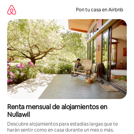
Omite
el
Pon tu casa en Airbnb
contenido
Renta mensual de alojamientos en
Nullawil
Descubre alojamientos para estadías largas que te
harán sentir como en casa durante un mes o más.