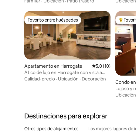
Brimham Rocks Yorkshire Dales
Familiar
·
Ubicación
·
Patio trasero
Ubicación
Favorito entre huéspedes
Favor
Favorito entre huéspedes
Favorito
Apartamento en Harrogate
Calificación promedio
5.0 (10)
Ático de lujo en Harrogate con vista a
The Stray
Calidad-precio
·
Ubicación
·
Decoración
Condo en 
Lujoso y r
pierdas...
Ubicación
Destinaciones para explorar
Otros tipos de alojamientos
Los mejores lugares de 