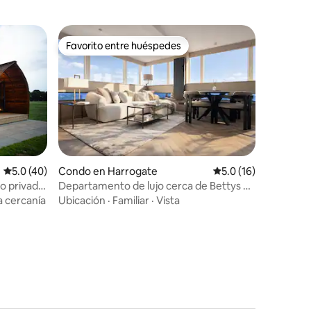
Favorito entre huéspedes
rido
Favorito entre huéspedes
Calificación promedio: 5.0 de 5, 40 reseñas
5.0 (40)
Condo en Harrogate
Calificación promedi
5.0 (16)
 privado
Departamento de lujo cerca de Bettys y
del centro de convenciones
a cercanía
Ubicación
·
Familiar
·
Vista