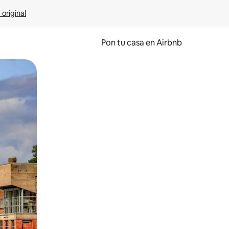
 original
Pon tu casa en Airbnb
o o desliza el dedo.