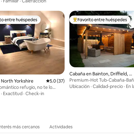
·
Familiar
·
Calefacción
ito entre huéspedes
Favorito entre huéspedes
 entre huéspedes preferido
Favorito entre huéspedes prefe
: 5.0 de 5, 10 reseñas
Cabaña en Bainton, Driffield, E
ast Yorkshire
Premium-Hot Tub-Cabaña-Baño
North Yorkshire
Calificación promedio: 5.0 de 5, 37 reseñas
5.0 (37)
con ducha
Ubicación
·
Calidad-precio
·
En l
omántico refugio, no te lo
·
Exactitud
·
Check-in
interés más cercanos
Actividades