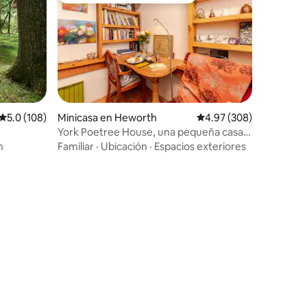
Calificación promedio: 5.0 de 5, 108 reseñas
5.0 (108)
Minicasa en Heworth
Calificación promedio: 
4.97 (308)
York Poetree House, una pequeña casa
del árbol para una persona
n
Familiar
·
Ubicación
·
Espacios exteriores