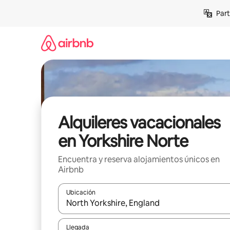
Omite
Part
el
contenido
Alquileres vacacionales
en Yorkshire Norte
Encuentra y reserva alojamientos únicos en
Airbnb
Ubicación
Cuando los resultados estén disponibles, navega co
Llegada