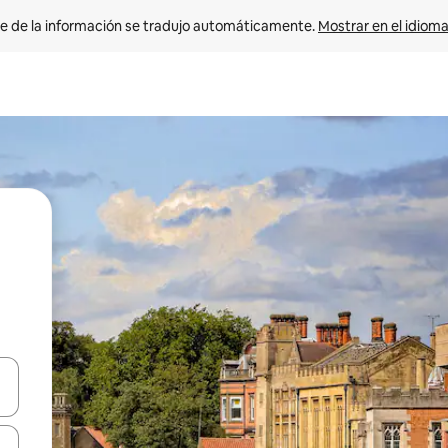
e de la información se tradujo automáticamente. 
Mostrar en el idioma
n las teclas de flecha hacia arriba y hacia abajo o explora con el tact