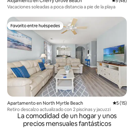
Alojamiento en Cherry Grove Beach
Calificaci
5 (48)
Vacaciones soleadas a poca distancia a pie de la playa
Favorito entre huéspedes
Favorito entre huéspedes
Apartamento en North Myrtle Beach
Calificaci
5 (15)
Retiro descalzo actualizado con 2 piscinas y jacuzzi
La comodidad de un hogar y unos
precios mensuales fantásticos