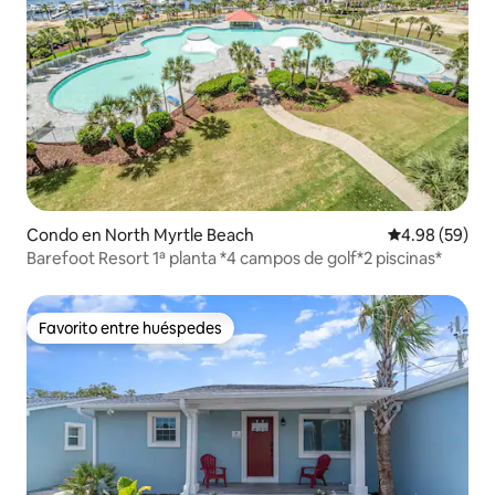
Condo en North Myrtle Beach
Calificación p
4.98 (59)
Barefoot Resort 1ª planta *4 campos de golf*2 piscinas*
Favorito entre huéspedes
Favorito entre huéspedes