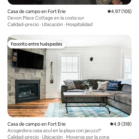
Casa de campo en Fort Erie
Calificación p
4.97 (105)
Devon Place Cottage en la costa sur
Calidad-precio
·
Ubicación
·
Hospitalidad
Favorito entre huéspedes
Favorito entre huéspedes
Casa de campo en Fort Erie
Calificación 
4.9 (318)
Acogedora casa azul en la playa con jacuzzi*
Calidad-precio
·
Ubicación
·
Moverse por la zona