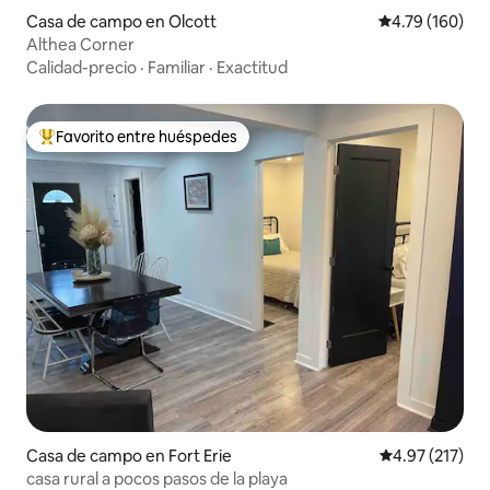
Casa de campo en Olcott
Calificación p
4.79 (160)
Althea Corner
Calidad-precio
·
Familiar
·
Exactitud
Favorito entre huéspedes
Favorito entre huéspedes preferido
Casa de campo en Fort Erie
Calificación p
4.97 (217)
casa rural a pocos pasos de la playa