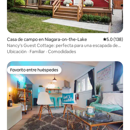
Casa de campo en Niagara-on-the-Lake
Calificación 
5.0 (138)
Nancy's Guest Cottage: perfecta para una escapada de
primavera
Ubicación
·
Familiar
·
Comodidades
Favorito entre huéspedes
Favorito entre huéspedes