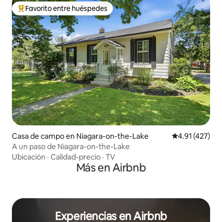
Favorito entre huéspedes
Favorito entre huéspedes preferido
Casa de campo en Niagara-on-the-Lake
Calificación p
4.91 (427)
A un paso de Niagara-on-the-Lake
Ubicación
·
Calidad-precio
·
TV
Más en Airbnb
Experiencias en Airbnb