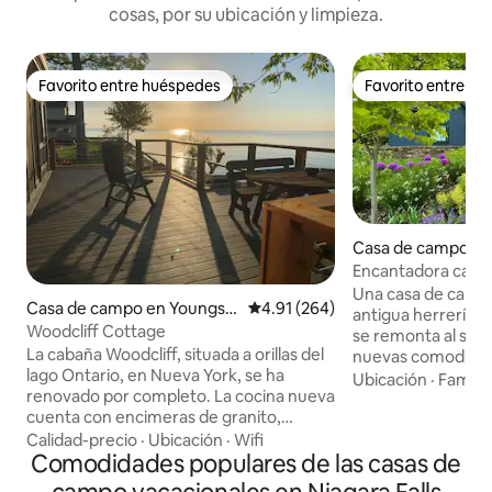
cosas, por su ubicación y limpieza.
Favorito entre huéspedes
Favorito entre h
Favorito entre huéspedes
Favorito entre h
Casa de campo en
Falls
Encantadora casa d
región vinícola de
Una casa de carru
Casa de campo en Youngst
Calificación promedio: 4.91 de 5
4.91 (264)
antigua herrería c
own
Woodcliff Cottage
se remonta al sigl
La cabaña Woodcliff, situada a orillas del
nuevas comodidad
lago Ontario, en Nueva York, se ha
un dormitorio de un
Ubicación
·
Familia
renovado por completo. La cocina nueva
para aquellos que 
cuenta con encimeras de granito,
las escaleras. Con
isla/barra y vistas espectaculares. La
cerca de las catar
Calidad-precio
·
Ubicación
·
Wifi
cocina da a una amplia sala de estar con
Comodidades populares de las casas de
Niagara-on-the-La
chimenea de gas y más ventanas con
y el centro comerc