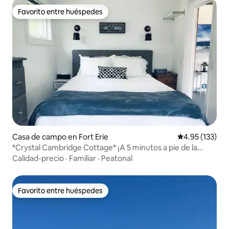
Favorito entre huéspedes
Favorito entre huéspedes
Casa de campo en Fort Erie
Calificación p
4.95 (133)
*Crystal Cambridge Cottage* ¡A 5 minutos a pie de la
playa!
Calidad-precio
·
Familiar
·
Peatonal
Favorito entre huéspedes
Favorito entre huéspedes