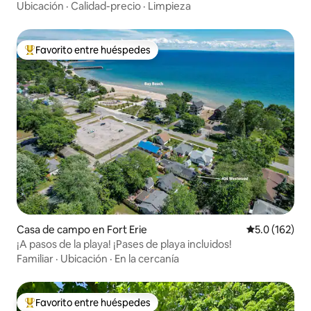
pie de Queen St.
Ubicación
·
Calidad-precio
·
Limpieza
Favorito entre huéspedes
Favorito entre huéspedes preferido
Casa de campo en Fort Erie
Calificación 
5.0 (162)
¡A pasos de la playa! ¡Pases de playa incluidos!
Familiar
·
Ubicación
·
En la cercanía
Favorito entre huéspedes
Favorito entre huéspedes preferido