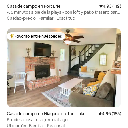
Casa de campo en Fort Erie
Calificación p
4.93 (119)
A 5 minutos a pie de la playa - con loft y patio trasero para
relajarse
Calidad-precio
·
Familiar
·
Exactitud
Favorito entre huéspedes
Favorito entre huéspedes preferido
Casa de campo en Niagara-on-the-Lake
Calificación pr
4.96 (185)
Preciosa casa rural junto al lago
Ubicación
·
Familiar
·
Peatonal