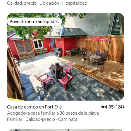
Calidad-precio
·
Ubicación
·
Hospitalidad
Favorito entre huéspedes
Favorito entre huéspedes
Casa de campo en Fort Erie
Calificación p
4.85 (124)
Acogedora casa familiar a 30 pasos de la playa
Familiar
·
Calidad-precio
·
Caminata