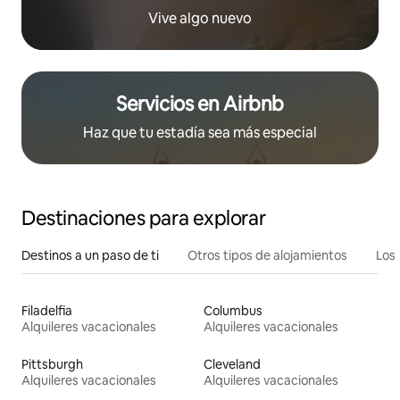
Vive algo nuevo
Servicios en Airbnb
Haz que tu estadía sea más especial
Destinaciones para explorar
Destinos a un paso de ti
Otros tipos de alojamientos
Los 
Filadelfia
Columbus
Alquileres vacacionales
Alquileres vacacionales
Pittsburgh
Cleveland
Alquileres vacacionales
Alquileres vacacionales