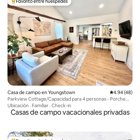
Favorito entre huéspedes
Favorito entre huéspedes preferido
Casa de campo en Youngstown
Calificación p
4.94 (48)
Parkview Cottage/Capacidad para 4 personas - Porche
pintoresco, accesible a pie
Ubicación
·
Familiar
·
Check-in
Casas de campo vacacionales privadas