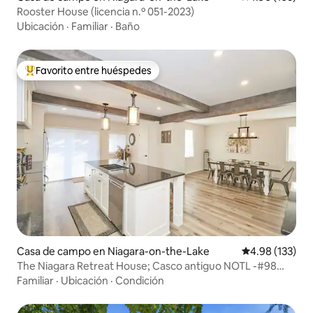
Rooster House (licencia n.º 051-2023)
Ubicación
·
Familiar
·
Baño
Favorito entre huéspedes
Favorito entre huéspedes preferido
Casa de campo en Niagara-on-the-Lake
Calificación p
4.98 (133)
The Niagara Retreat House; Casco antiguo NOTL -#98
2020
Familiar
·
Ubicación
·
Condición