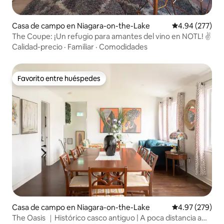
Casa de campo en Niagara-on-the-Lake
Calificación pr
4.94 (277)
The Coupe: ¡Un refugio para amantes del vino en NOTL! ✌️
Calidad-precio
·
Familiar
·
Comodidades
Favorito entre huéspedes
Favorito entre huéspedes
Casa de campo en Niagara-on-the-Lake
Calificación pr
4.97 (279)
The Oasis ｜Histórico casco antiguo | A poca distancia a