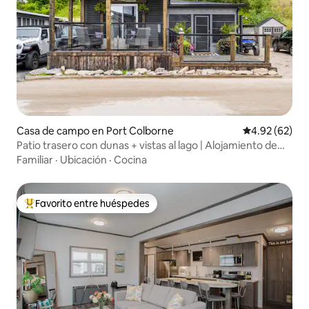
Casa de campo en Port Colborne
Calificación p
4.92 (62)
Patio trasero con dunas + vistas al lago | Alojamiento de
lujo | Familiar
Familiar
·
Ubicación
·
Cocina
Favorito entre huéspedes
Favorito entre huéspedes preferido