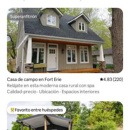
Superanfitrión
Superanfitrión
Casa de campo en Fort Erie
Calificación pr
4.83 (220)
Relájate en esta moderna casa rural con spa
Calidad-precio
·
Ubicación
·
Espacios interiores
Favorito entre huéspedes
Favorito entre huéspedes preferido