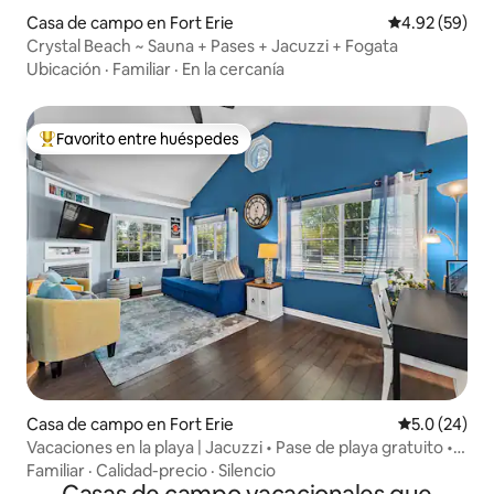
Casa de campo en Fort Erie
Calificación p
4.92 (59)
Crystal Beach ~ Sauna + Pases + Jacuzzi + Fogata
Ubicación
·
Familiar
·
En la cercanía
Favorito entre huéspedes
Favorito entre huéspedes preferido
Casa de campo en Fort Erie
Calificación
5.0 (24)
Vacaciones en la playa | Jacuzzi • Pase de playa gratuito •
Capacidad para 6 personas
Familiar
·
Calidad-precio
·
Silencio