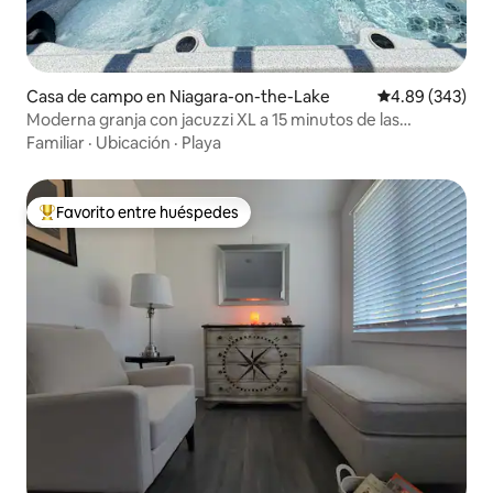
Casa de campo en Niagara-on-the-Lake
Calificación pr
4.89 (343)
Moderna granja con jacuzzi XL a 15 minutos de las
cataratas de Niagara-on-the-Lake
Familiar
·
Ubicación
·
Playa
Favorito entre huéspedes
Favorito entre huéspedes preferido