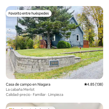
Favorito entre huéspedes
Favorito entre huéspedes
Casa de campo en Niagara
Calificación p
4.85 (138)
La cabaña Merlot
Calidad-precio
·
Familiar
·
Limpieza