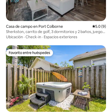
Casa de campo en Port Colborne
Calificació
5.0 (9)
Sherkston, carrito de golf, 3 dormitorios y 2 baños, juegos,
fogata
Ubicación
·
Check-in
·
Espacios exteriores
Favorito entre huéspedes
Favorito entre huéspedes