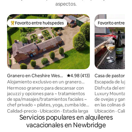
aspectos.
Favorito entre huéspedes
Favorito entre h
Favorito entre huéspedes preferido
Favorito entre h
Granero en Cheshire West
Calificación promedio: 4.98 de 5
4.98 (413)
Casa de pastor en
and Chester
Alojamiento exclusivo en un granero
Escapada de lujo 
Tratamientos de spa y chef en el lugar
Green Hut
Hermoso granero para descansar con
Disfruta del ento
jacuzzi y opciones para ~ tratamientos
Luxury Mountain E
de spa/masajes/tratamientos faciales ~
de ovejas y ganad
chef privado ~ pilates, yoga, zumba Ideal
en las colinas de
para parejas, familias o grupos en los
la naturaleza. Ent
Calidad-precio
·
Ubicación
·
Estadía larga
Ubicación
·
Calida
terrenos de la histórica Oulton Smithy.
Servicios populares en alquileres
Dromara, a 15 min
Cerca del circuito de carreras de Oulton
Newcastle y a 25 m
vacacionales en Newbridge
Park, en la bonita campiña de Cheshire.
retiro para pareja