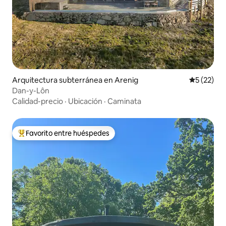
Arquitectura subterránea en Arenig
Calificaci
5 (22)
Dan-y-Lôn
Calidad-precio
·
Ubicación
·
Caminata
Favorito entre huéspedes
Favorito entre huéspedes preferido