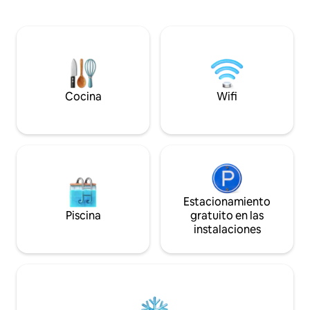
Hermosos paseos por el bosque y pubs
bañera de hidroma
rurales en los alrededores. El granero
medio de una mont
reconvertido se encuentra separado de
como la única pert
la herrería y cuenta con entrada propia,
Nuestras gallinas 
estacionamiento seguro y una
proporcionan a nu
impresionante bañera de hidromasaje
huevos de nuestr
privada. Dispone de dos dormitorios y
bienvenida. Busca 
dos baños en suite. Detalles de lujo en
Falabella, y a algu
Cocina
Wifi
todo el espacio.
Estacionamiento
Piscina
gratuito en las
instalaciones