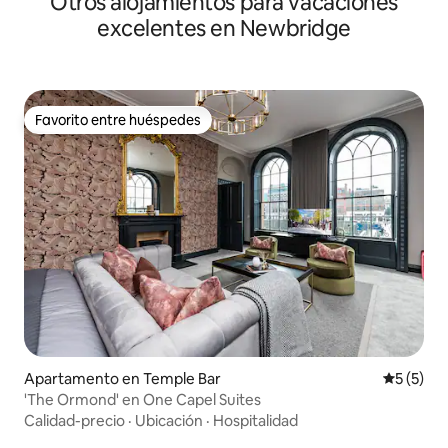
Otros alojamientos para vacaciones
excelentes en Newbridge
Favorito entre huéspedes
Favorito entre huéspedes
Apartamento en Temple Bar
Calificac
5 (5)
'The Ormond' en One Capel Suites
Calidad-precio
·
Ubicación
·
Hospitalidad