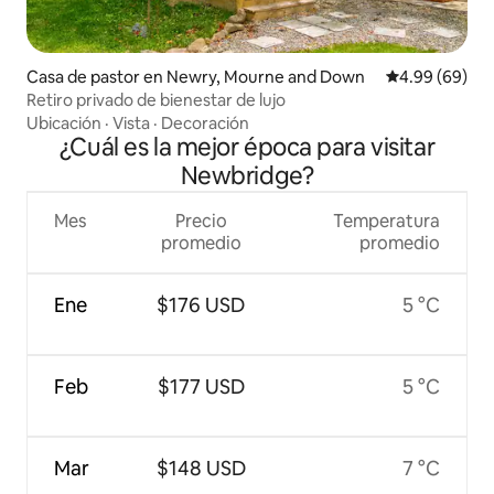
Casa de pastor en Newry, Mourne and Down
Calificación p
4.99 (69)
Retiro privado de bienestar de lujo
Ubicación
·
Vista
·
Decoración
¿Cuál es la mejor época para visitar
Newbridge?
Mes
Precio
Temperatura
promedio
promedio
Ene
$176 USD
5 °C
Feb
$177 USD
5 °C
Mar
$148 USD
7 °C