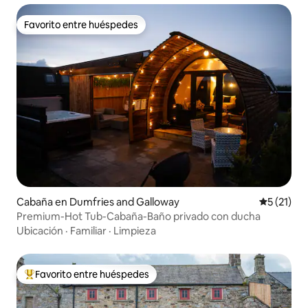
Favorito entre huéspedes
Favorito entre huéspedes
Cabaña en Dumfries and Galloway
Calificaci
5 (21)
Premium-Hot Tub-Cabaña-Baño privado con ducha
Ubicación
·
Familiar
·
Limpieza
Favorito entre huéspedes
Favorito entre huéspedes preferido