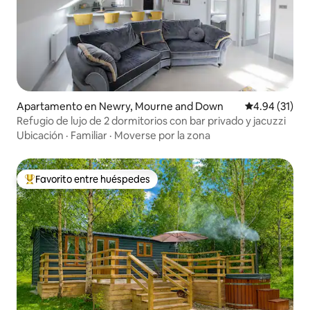
Apartamento en Newry, Mourne and Down
Calificación 
4.94 (31)
Refugio de lujo de 2 dormitorios con bar privado y jacuzzi
Ubicación
·
Familiar
·
Moverse por la zona
Favorito entre huéspedes
Favorito entre huéspedes preferido