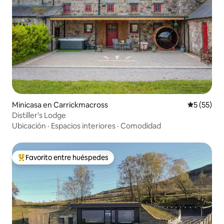
Minicasa en Carrickmacross
Calificaci
5 (55)
Distiller's Lodge
Ubicación
·
Espacios interiores
·
Comodidad
Favorito entre huéspedes
Favorito entre huéspedes preferido