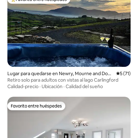
Favorito entre huéspedes preferido
Lugar para quedarse en Newry, Mourne and Dow
Calificaci
5 (71)
n
Retiro solo para adultos con vistas al lago Carlingford
Calidad-precio
·
Ubicación
·
Calidad del sueño
Favorito entre huéspedes
Favorito entre huéspedes