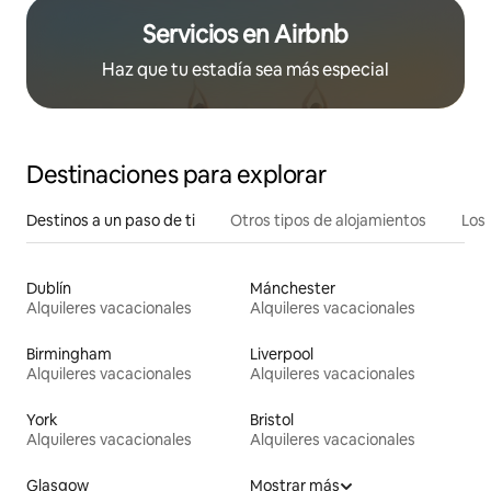
Servicios en Airbnb
Haz que tu estadía sea más especial
Destinaciones para explorar
Destinos a un paso de ti
Otros tipos de alojamientos
Los 
Dublín
Mánchester
Alquileres vacacionales
Alquileres vacacionales
Birmingham
Liverpool
Alquileres vacacionales
Alquileres vacacionales
York
Bristol
Alquileres vacacionales
Alquileres vacacionales
Glasgow
Mostrar más