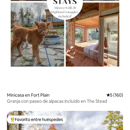
Minicasa en Fort Plain
Calificació
5 (160)
Granja con paseo de alpacas incluido en The Stead
Favorito entre huéspedes
Favorito entre huéspedes preferido