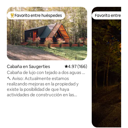
Favorito entre huéspedes
Favorito entre h
Favorito entre huéspedes preferido
Favorito entre h
Cabaña en Saugerties
Calificación promedio: 4.97 de 5
4.97 (166)
Cabaña de lujo con tejado a dos aguas en
el bosque con sauna
🔨 Aviso: Actualmente estamos
realizando mejoras en la propiedad y
existe la posibilidad de que haya
actividades de construcción en las
cercanías entre semana, de 8:00 a. m. a
4:00 p. m., durante los próximos meses.
Las tardes, las noches y los fines de
semana son completamente tranquilos
y no se ven afectados. 🏡 Moderna
cabaña de estilo alpino en las montañas