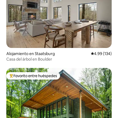
Alojamiento en Staatsburg
Calificación pr
4.99 (134)
Casa del árbol en Boulder
Favorito entre huéspedes
Favorito entre huéspedes preferido