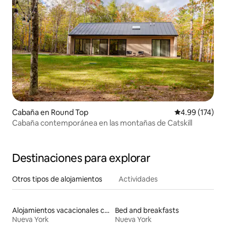
Cabaña en Round Top
Calificación p
4.99 (174)
Cabaña contemporánea en las montañas de Catskill
Destinaciones para explorar
Otros tipos de alojamientos
Actividades
Alojamientos vacacionales con entrada y salida de pistas de esquí
Bed and breakfasts
Nueva York
Nueva York