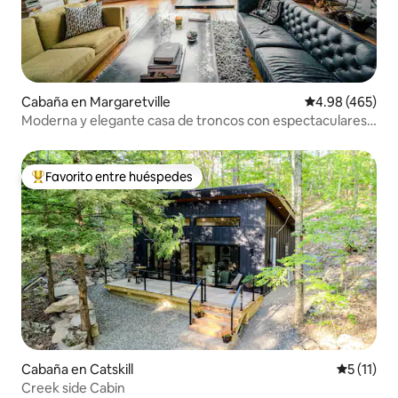
Cabaña en Margaretville
Calificación pr
4.98 (465)
Moderna y elegante casa de troncos con espectaculares
vistas a la montaña.
Favorito entre huéspedes
Favorito entre huéspedes preferido
Cabaña en Catskill
Calificaci
5 (11)
Creek side Cabin