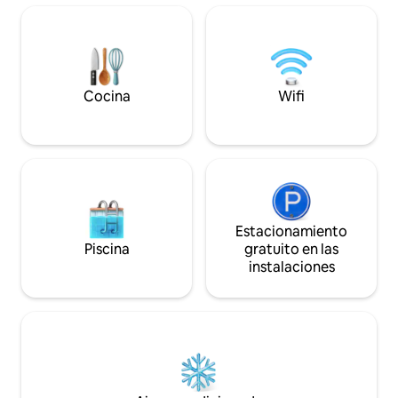
acceso al gimnasi
modernas. Tiene capacidad para 4
personas cómoda
tamaño king y un sofá ca
de estacionamiento
adicional! - ¡Acces
Cocina
Wifi
¡Acceso a la piscin
profesional entre 
Estacionamiento
Piscina
gratuito en las
instalaciones