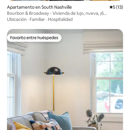
Apartamento en South Nashville
Calificaci
5 (13)
Bourbon & Broadway - Vivienda de lujo, nueva, ¡6
habitaciones!
Ubicación
·
Familiar
·
Hospitalidad
Favorito entre huéspedes
Favorito entre huéspedes