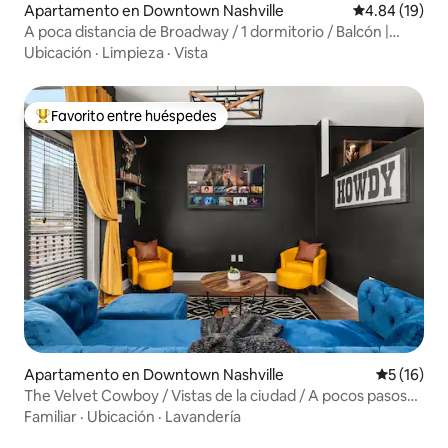
Apartamento en Downtown Nashville
Calificación 
4.84 (19)
A poca distancia de Broadway / 1 dormitorio / Balcón |
Estacionamiento gratuito
Ubicación
·
Limpieza
·
Vista
Favorito entre huéspedes
Favorito entre huéspedes preferido
Apartamento en Downtown Nashville
Calificaci
5 (16)
The Velvet Cowboy / Vistas de la ciudad / A pocos pasos
de Broadway / Piscina
Familiar
·
Ubicación
·
Lavandería