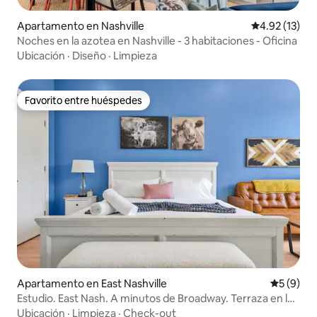
Apartamento en Nashville
Calificación 
4.92 (13)
Noches en la azotea en Nashville - 3 habitaciones - Oficina
Ubicación
·
Diseño
·
Limpieza
Favorito entre huéspedes
Favorito entre huéspedes
Apartamento en East Nashville
Calificac
5 (9)
Estudio. East Nash. A minutos de Broadway. Terraza en la
azotea
Ubicación
·
Limpieza
·
Check-out