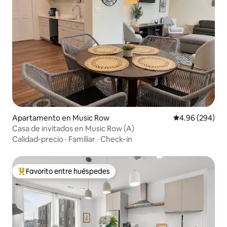
Apartamento en Music Row
Calificación pr
4.96 (294)
Casa de invitados en Music Row (A)
Calidad-precio
·
Familiar
·
Check-in
Favorito entre huéspedes
Favorito entre huéspedes preferido