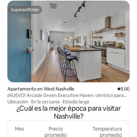
Superanfitrión
Superanfitrión
Apartamento en West Nashville
Calificac
5 (4)
¡NUEVO! Arcade Green Executive Haven: céntrico para
todo
Ubicación
·
En la cercanía
·
Estadía larga
¿Cuál es la mejor época para visitar
Nashville?
Mes
Precio
Temperatura
promedio
promedio