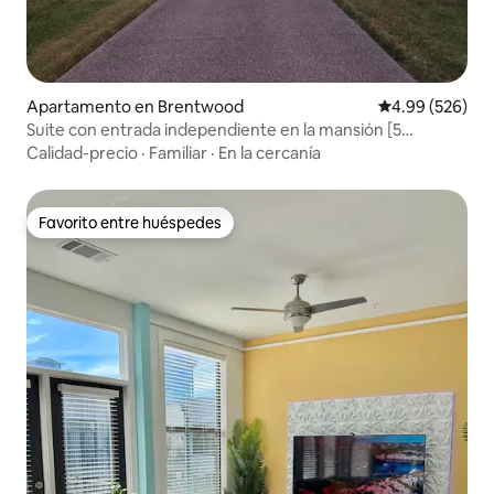
Apartamento en Brentwood
Calificación pr
4.99 (526)
Suite con entrada independiente en la mansión [5
ESTRELLAS]
Calidad-precio
·
Familiar
·
En la cercanía
Favorito entre huéspedes
Favorito entre huéspedes