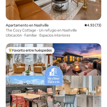
Apartamento en Nashville
Calificación 
4.93 (73)
The Cozy Cottage - Un refugio en Nashville
Ubicación
·
Familiar
·
Espacios interiores
Favorito entre huéspedes
Favorito entre huéspedes preferido