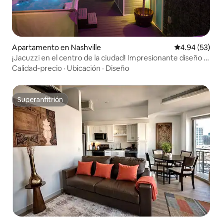
Apartamento en Nashville
Calificación p
4.94 (53)
¡Jacuzzi en el centro de la ciudad! Impresionante diseño y
características
Calidad-precio
·
Ubicación
·
Diseño
Superanfitrión
Superanfitrión