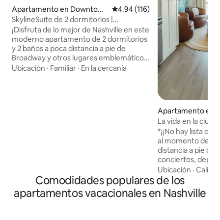
Apartamento en Downtown
Calificación promedio: 4.94 de 5
4.94 (116)
Nashville
SkylineSuite de 2 dormitorios |
Aparcamiento gratuito y a pie de
¡Disfruta de lo mejor de Nashville en este
Broadway
moderno apartamento de 2 dormitorios
y 2 baños a poca distancia a pie de
Broadway y otros lugares emblemáticos
de Nashville! Cada dormitorio está
Ubicación
·
Familiar
·
En la cercanía
decorado con la temática de Johnny
Cash y Dolly Parton, mientras que la sala
de estar cuenta con un mural de
Nashville pintado a mano, un tocadiscos
Apartamento en
y un televisor de 65 pulgadas. Disfruta
n Nashville
La vida en la ciuda
de una cocina espaciosa, televisores en
*¡¡No hay lista de 
todas las habitaciones, wifi y lavandería
al momento de la salida!!
en el alojamiento. Con una increíble vista
distancia a pie de
del horizonte y una ubicación
conciertos, depor
privilegiada, nuestra unidad es perfecta
Alójate en Sentral 
Ubicación
·
Calida
para explorar los lugares emblemáticos y
Comodidades populares de los
minutos a pie de 
la vida nocturna de la Ciudad de la
pasos de los mejo
Música.
apartamentos vacacionales en Nashville
rápido a Bridgest
Auditorium, Nissa
Disfruta de wifi r