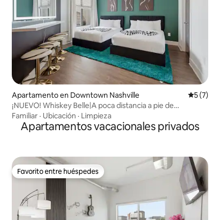
Apartamento en Downtown Nashville
Calificac
5 (7)
¡NUEVO! Whiskey Belle|A poca distancia a pie de
Broadway y del centro de la ciudad
Familiar
·
Ubicación
·
Limpieza
Apartamentos vacacionales privados
Favorito entre huéspedes
Favorito entre huéspedes