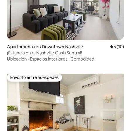
Apartamento en Downtown Nashville
Calificaci
5 (10)
¡Estancia en el Nashville Oasis Sentral!
Ubicación
·
Espacios interiores
·
Comodidad
Favorito entre huéspedes
Favorito entre huéspedes