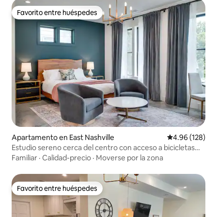
Favorito entre huéspedes
Favorito entre huéspedes
Apartamento en East Nashville
Calificación pr
4.96 (128)
Estudio sereno cerca del centro con acceso a bicicletas
eléctricas
Familiar
·
Calidad-precio
·
Moverse por la zona
Favorito entre huéspedes
Favorito entre huéspedes