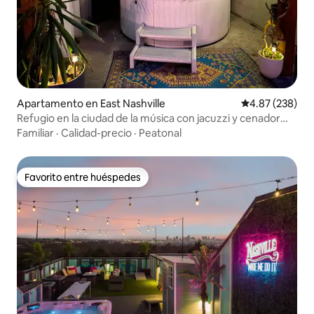
Apartamento en East Nashville
Calificación pr
4.87 (238)
Refugio en la ciudad de la música con jacuzzi y cenador
gigante
Familiar
·
Calidad-precio
·
Peatonal
Favorito entre huéspedes
Favorito entre huéspedes