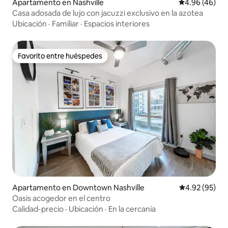
Apartamento en Nashville
Calificación p
4.96 (46)
Casa adosada de lujo con jacuzzi exclusivo en la azotea
Ubicación
·
Familiar
·
Espacios interiores
Favorito entre huéspedes
Favorito entre huéspedes
Apartamento en Downtown Nashville
Calificación p
4.92 (95)
Oasis acogedor en el centro
Calidad-precio
·
Ubicación
·
En la cercanía