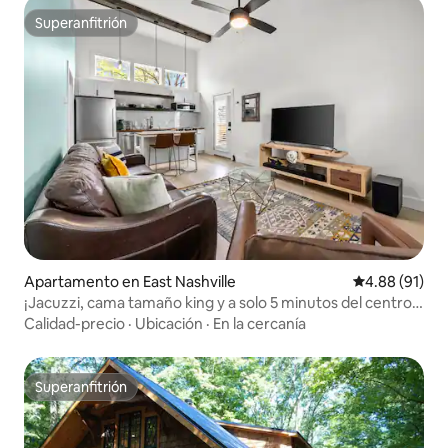
Superanfitrión
Superanfitrión
Apartamento en East Nashville
Calificación 
4.88 (91)
¡Jacuzzi, cama tamaño king y a solo 5 minutos del centro
de la ciudad!
Calidad-precio
·
Ubicación
·
En la cercanía
Superanfitrión
Superanfitrión