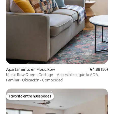
Apartamento en Music Row
Calificación p
4.88 (50)
Music Row Queen Cottage – Accesible según la ADA
Familiar
·
Ubicación
·
Comodidad
Favorito entre huéspedes
Favorito entre huéspedes