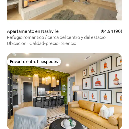
Apartamento en Nashville
Calificación p
4.94 (90)
Refugio romántico / cerca del centro y del estadio
Ubicación
·
Calidad-precio
·
Silencio
Favorito entre huéspedes
Favorito entre huéspedes