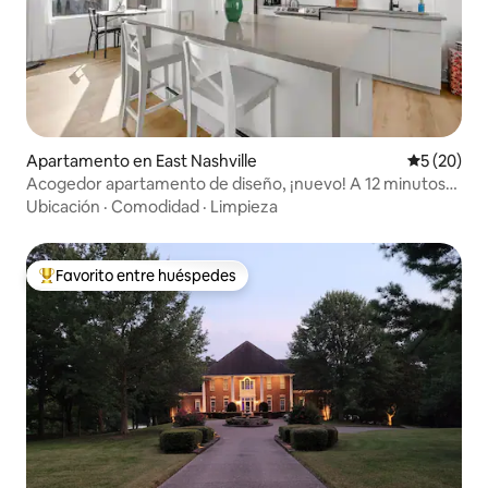
Apartamento en East Nashville
Calificaci
5 (20)
Acogedor apartamento de diseño, ¡nuevo! A 12 minutos
de Broadway
Ubicación
·
Comodidad
·
Limpieza
Favorito entre huéspedes
Favorito entre huéspedes preferido