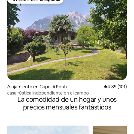
Favorito entre huéspedes
Alojamiento en Capo di Ponte
Calificación p
4.89 (101)
casa rústica independiente en el campo
La comodidad de un hogar y unos
precios mensuales fantásticos