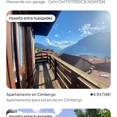
Mansarda con garage - Ceto CinIT017050C2LNOAP324
Favorito entre huéspedes
Favorito entre huéspedes
Apartamento en Cimbergo
Calificación pr
4.93 (148)
Apartamento para estancias en Cimbergo
Favorito entre huéspedes