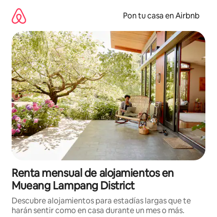
Omite
el
Pon tu casa en Airbnb
contenido
Renta mensual de alojamientos en
Mueang Lampang District
Descubre alojamientos para estadías largas que te
harán sentir como en casa durante un mes o más.