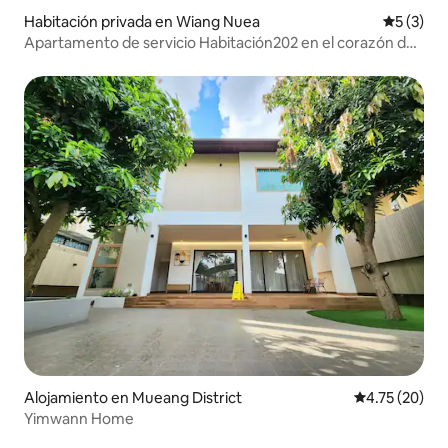
Habitación privada en Wiang Nuea
Calificac
5 (3)
Apartamento de servicio Habitación202 en el corazón de
la ciudad
Alojamiento en Mueang District
Calificación 
4.75 (20)
Yimwann Home