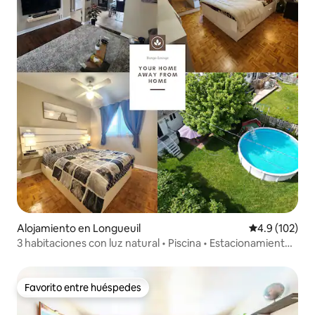
Alojamiento en Longueuil
Calificación 
4.9 (102)
3 habitaciones con luz natural • Piscina • Estacionamiento •
Cerca de Montreal
Favorito entre huéspedes
Favorito entre huéspedes