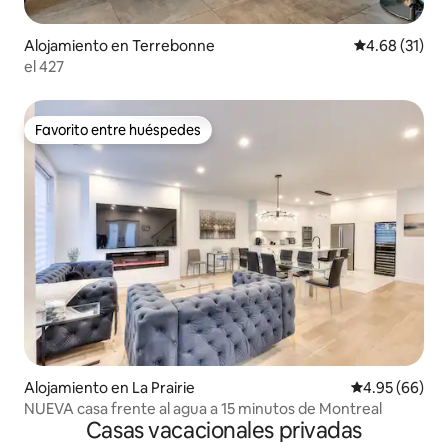
Alojamiento en Terrebonne
Calificación 
4.68 (31)
el 427
Favorito entre huéspedes
Favorito entre huéspedes
Alojamiento en La Prairie
Calificación p
4.95 (66)
NUEVA casa frente al agua a 15 minutos de Montreal
Casas vacacionales privadas