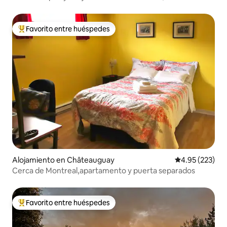
piscina/estacionamiento gratuito
Favorito entre huéspedes
Favorito entre huéspedes preferido
Alojamiento en Châteauguay
Calificación pr
4.95 (223)
Cerca de Montreal,apartamento y puerta separados
Favorito entre huéspedes
Favorito entre huéspedes preferido