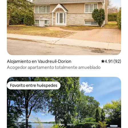
Alojamiento en Vaudreuil-Dorion
Calificación 
4.91 (92)
Acogedor apartamento totalmente amueblado
Favorito entre huéspedes
Favorito entre huéspedes