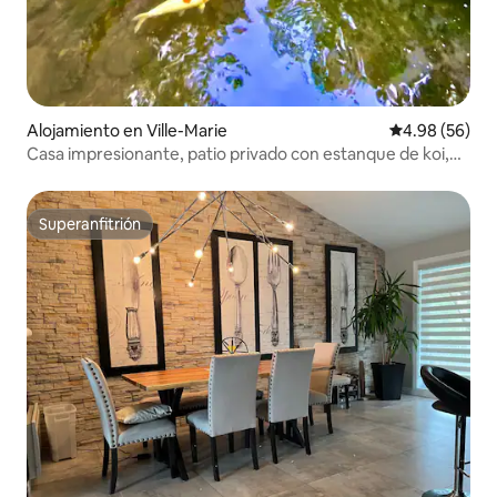
Alojamiento en Ville-Marie
Calificación p
4.98 (56)
Casa impresionante, patio privado con estanque de koi,
entrada para el auto
Superanfitrión
Superanfitrión