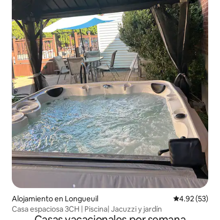
Alojamiento en Longueuil
Calificación 
4.92 (53)
Casa espaciosa 3CH | Piscina| Jacuzzi y jardín
Casas vacacionales por semana