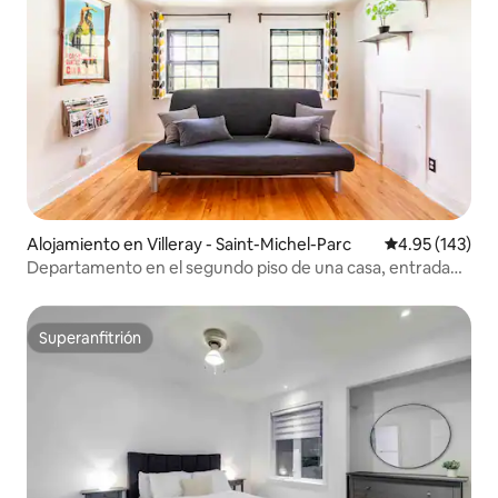
Alojamiento en Villeray - Saint-Michel-Parc
Calificación p
4.95 (143)
Departamento en el segundo piso de una casa, entrada
privada, balcón, piscina, parrilla
Superanfitrión
Superanfitrión