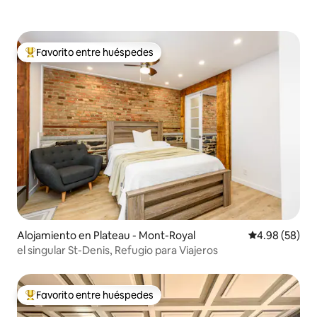
Favorito entre huéspedes
Favorito entre huéspedes preferido
Alojamiento en Plateau - Mont-Royal
Calificación p
4.98 (58)
el singular St-Denis, Refugio para Viajeros
Favorito entre huéspedes
Favorito entre huéspedes preferido