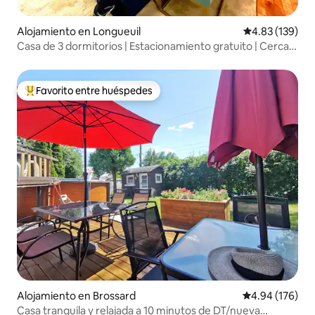
Alojamiento en Longueuil
Calificación p
4.83 (139)
Casa de 3 dormitorios | Estacionamiento gratuito | Cerca
de MTL
Favorito entre huéspedes
Favorito entre huéspedes preferido
Alojamiento en Brossard
Calificación pr
4.94 (176)
Casa tranquila y relajada a 10 minutos de DT/nueva