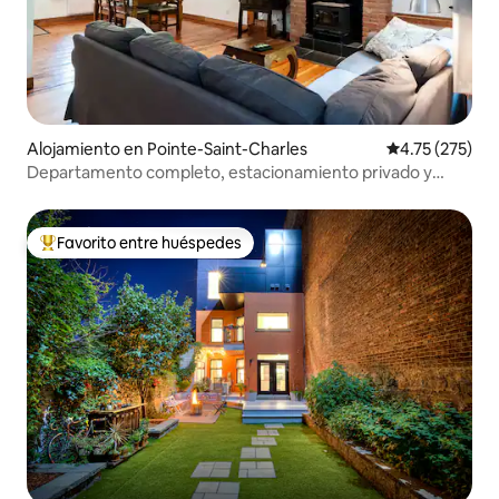
Alojamiento en Pointe-Saint-Charles
Calificación p
4.75 (275)
Departamento completo, estacionamiento privado y
patio trasero
Favorito entre huéspedes
Favorito entre huéspedes preferido