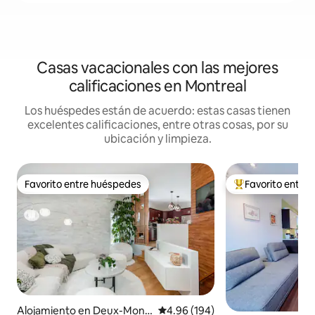
Casas vacacionales con las mejores
calificaciones en Montreal
Los huéspedes están de acuerdo: estas casas tienen
excelentes calificaciones, entre otras cosas, por su
ubicación y limpieza.
Favorito entre huéspedes
Favorito entre
Favorito entre huéspedes
Favorito entre hu
Alojamiento en Deux-Mont
Calificación promedio: 4.96 de 5
4.96 (194)