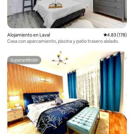
Alojamiento en Laval
Calificación p
4.83 (178)
Casa con aparcamiento, piscina y patio trasero aislado.
Superanfitrión
Superanfitrión