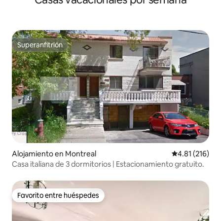
Superanfitrión
Superanfitrión
Alojamiento en Montreal
Calificación p
4.81 (216)
Casa italiana de 3 dormitorios | Estacionamiento gratuito.
Favorito entre huéspedes
Favorito entre huéspedes