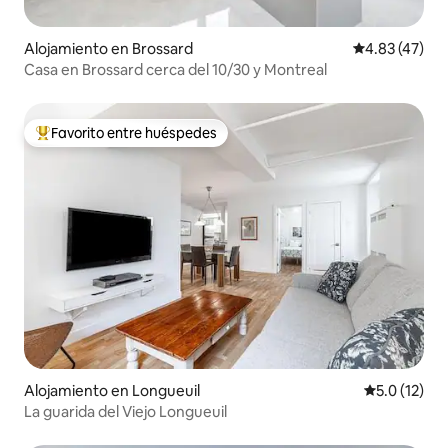
Alojamiento en Brossard
Calificación 
4.83 (47)
Casa en Brossard cerca del 10/30 y Montreal
Favorito entre huéspedes
Favorito entre huéspedes preferido
Alojamiento en Longueuil
Calificación
5.0 (12)
La guarida del Viejo Longueuil