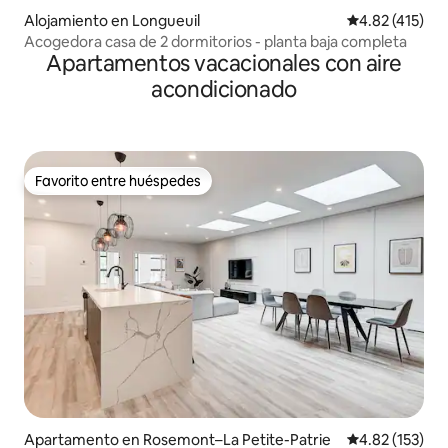
Alojamiento en Longueuil
Calificación p
4.82 (415)
Acogedora casa de 2 dormitorios - planta baja completa
Apartamentos vacacionales con aire
acondicionado
Favorito entre huéspedes
Favorito entre huéspedes
Apartamento en Rosemont–La Petite-Patrie
Calificación p
4.82 (153)