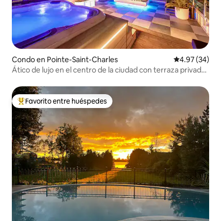
Condo en Pointe-Saint-Charles
Calificación p
4.97 (34)
Ático de lujo en el centro de la ciudad con terraza privada
en la azotea
Favorito entre huéspedes
Favorito entre huéspedes preferido