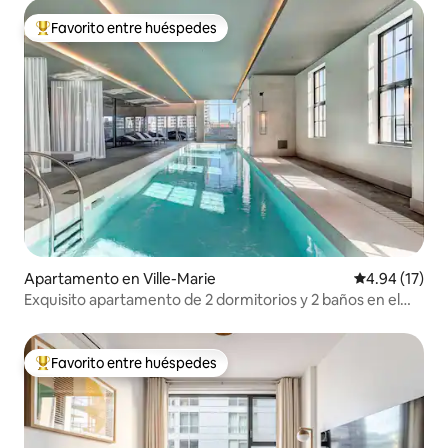
Favorito entre huéspedes
Favorito entre huéspedes preferido
Apartamento en Ville-Marie
Calificación 
4.94 (17)
Exquisito apartamento de 2 dormitorios y 2 baños en el
centro con piscina y estacionamiento gratuito
Favorito entre huéspedes
Favorito entre huéspedes preferido