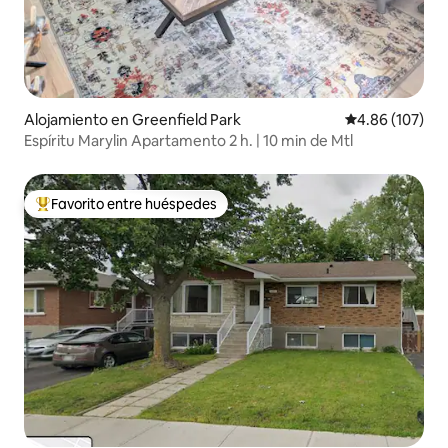
Alojamiento en Greenfield Park
Calificación pr
4.86 (107)
Espíritu Marylin Apartamento 2 h. | 10 min de Mtl
Favorito entre huéspedes
Favorito entre huéspedes preferido