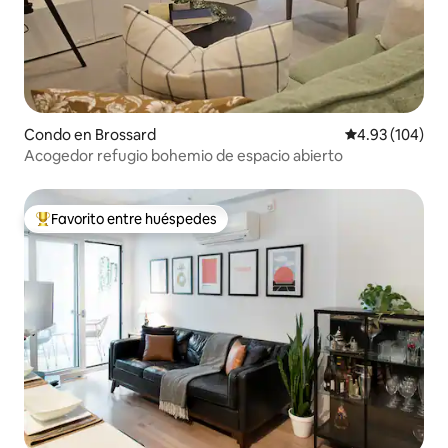
Condo en Brossard
Calificación pr
4.93 (104)
Acogedor refugio bohemio de espacio abierto
Favorito entre huéspedes
Favorito entre huéspedes preferido