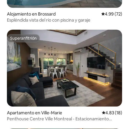
Alojamiento en Brossard
Calificación p
4.99 (72)
Espléndida vista del río con piscina y garaje
Superanfitrión
Superanfitrión
Apartamento en Ville-Marie
Calificación 
4.83 (18)
Penthouse Centre Ville Montreal - Estacionamiento
gratuito