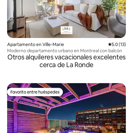
Apartamento en Ville-Marie
Calificación
5.0 (13)
Moderno departamento urbano en Montreal con balcón
Otros alquileres vacacionales excelentes
cerca de La Ronde
Favorito entre huéspedes
Favorito entre huéspedes