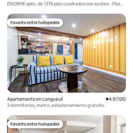
ENORME apto. de 1376 pies cuadrados con azotea - Plaza
St-Hubert
Favorito entre huéspedes
Favorito entre huéspedes
Apartamento en Longueuil
Calificación 
4.9 (125)
2 dormitorios, metro, estacionamiento gratuito.
Favorito entre huéspedes
Favorito entre huéspedes