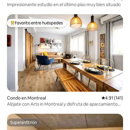
Impresionante estudio en el último piso muy bien situado
Favorito entre huéspedes
Favorito entre huéspedes preferido
Condo en Montreal
Calificación p
4.91 (141)
Alójate con Arts in Montreal y disfruta de aparcamiento
privado.
Superanfitrión
Superanfitrión