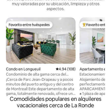
muy valoradas por su ubicación, limpieza y otros
aspectos.
Favorito entre huéspedes
Favorito entre
Favorito entre huéspedes
Favorito entre hu
Condo en Longueuil
Calificación promedio: 4.94 de 5
4.94 (108)
Apartamento en L
Condominio de alta gama cerca del
Estacionamiento i
casco antiguo de Montreal.
Unidad moderna e
¡Cerca de Parc Jean-Drapeau y a pocos
Alojamiento de a
Estacionamiento GRATIS.
privilegiada.
minutos del puerto antiguo y del centro
perfectamente ub
de Montreal! Este departamento de alta
APARCAMIENTO CUBIERT
gama, totalmente renovado, ofrece una
♠ 1 plaza de aparc
Comodidades populares en alquileres
comodidad de primer nivel con muebles
GRATUITA, carga d
de diseño, electrodomésticos de alta
minutos en coche 
vacacionales cerca de La Ronde
gama y detalles adicionales
Drapeau y del Par