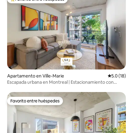
Favorito entre huéspedes preferido
Apartamento en Ville-Marie
Calificación
5.0 (18)
Escapada urbana en Montreal | Estacionamiento con
cargador para vehículos eléctricos
Favorito entre huéspedes
Favorito entre huéspedes