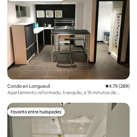
Condo en Longueuil
Calificación pr
4.79 (289)
Apartamento reformado, tranquilo, a 15 minutos de
Montreal
Favorito entre huéspedes
Favorito entre huéspedes