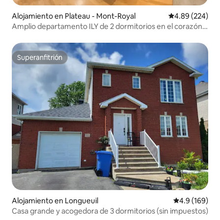
Alojamiento en Plateau - Mont-Royal
Calificación pr
4.89 (224)
Amplio departamento ILY de 2 dormitorios en el corazón
de Plateau.
Superanfitrión
Superanfitrión
Alojamiento en Longueuil
Calificación 
4.9 (169)
Casa grande y acogedora de 3 dormitorios (sin impuestos)