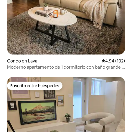
Condo en Laval
Calificación pr
4.94 (102)
Moderno apartamento de 1 dormitorio con baño grande |
Estacionamiento gratuito | Cerca de YUL
Favorito entre huéspedes
Favorito entre huéspedes