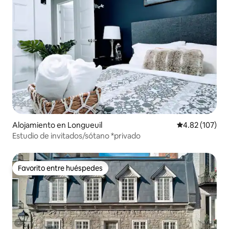
Alojamiento en Longueuil
Calificación p
4.82 (107)
Estudio de invitados/sótano *privado
Favorito entre huéspedes
Favorito entre huéspedes