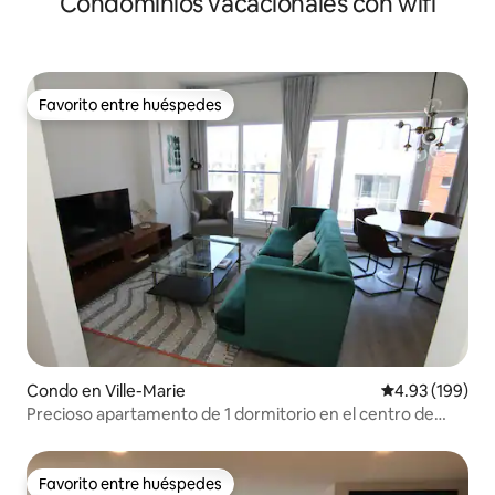
Condominios vacacionales con wifi
Favorito entre huéspedes
Favorito entre huéspedes
Condo en Ville-Marie
Calificación pr
4.93 (199)
Precioso apartamento de 1 dormitorio en el centro de
Montreal
Favorito entre huéspedes
Favorito entre huéspedes