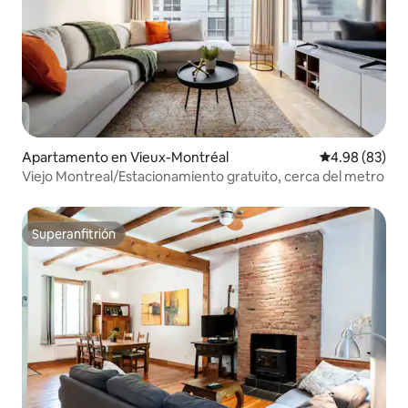
Apartamento en Vieux-Montréal
Calificación p
4.98 (83)
Viejo Montreal/Estacionamiento gratuito, cerca del metro
Superanfitrión
Superanfitrión