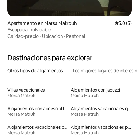
Apartamento en Marsa Matrouh
Calificació
5.0 (5)
Escapada inolvidable
Calidad-precio
·
Ubicación
·
Peatonal
Destinaciones para explorar
Otros tipos de alojamientos
Los mejores lugares de interés 
Villas vacacionales
Alojamientos con jacuzzi
Mersa Matruh
Mersa Matruh
Alojamientos con acceso al lago
Alojamientos vacacionales que admiten mascotas
Mersa Matruh
Mersa Matruh
Alojamientos vacacionales con piscina
Alojamientos vacacionales para familias
Mersa Matruh
Mersa Matruh