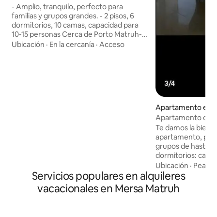
- Amplio, tranquilo, perfecto para
familias y grupos grandes. - 2 pisos, 6
dormitorios, 10 camas, capacidad para
10-15 personas Cerca de Porto Matruh- -
A 6 minutos de la playa Cleopatra (en
Ubicación
·
En la cercanía
·
Acceso
coche) - Junto a Siwa Road (perfecto
para una parada de descanso). - 2
cocinas, 2 recepciones - Wifi, TV
inteligente, cerraduras inteligentes,
mobiliario moderno - Amplias zonas de
aparcamiento - Barbacoa en la azotea,
Apartamento en 
piscina privada, amplios balcones -
Servicios incluidos, sin cargos ocultos El
Apartamento de luj
agua del⚠️ grifo en Matruh no está
familias)
Te damos la bienv
limpia, tenemos un filtro, pero se usa
apartamento, perf
para ducharse. Gorros de ducha
grupos de hasta 8
disponibles.
dormitorios: cada 
equipado con cam
Ubicación
·
Peaton
Servicios populares en alquileres
amplia distribuci
los huéspedes. 2 
vacacionales en Mersa Matruh
accesorios y com
Muebles modernos
elegante y de alta 