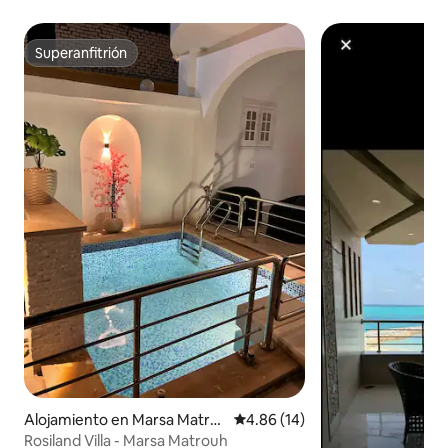
Superanfitrión
Superanfitrión
Alojamiento en Marsa Matru
Calificación promedio: 4.86 de 
4.86 (14)
h
Rosiland Villa - Marsa Matrouh