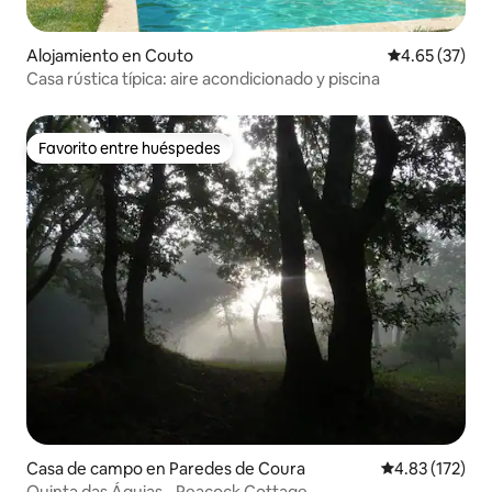
Alojamiento en Couto
Calificación 
4.65 (37)
Casa rústica típica: aire acondicionado y piscina
Favorito entre huéspedes
Favorito entre huéspedes
Casa de campo en Paredes de Coura
Calificación p
4.83 (172)
Quinta das Águias - Peacock Cottage