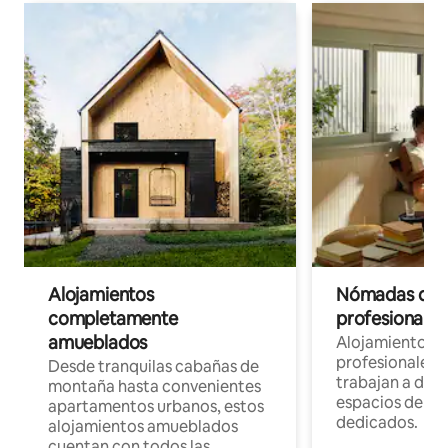
Alojamientos
Nómadas digit
completamente
profesionales 
amueblados
Alojamientos 
profesionales 
Desde tranquilas cabañas de
trabajan a dist
montaña hasta convenientes
espacios de tr
apartamentos urbanos, estos
dedicados.
alojamientos amueblados
cuentan con todos las