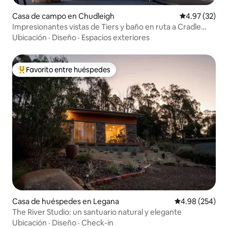
Casa de campo en Chudleigh
Calificación 
4.97 (32)
Impresionantes vistas de Tiers y baño en ruta a Cradle
Mtn
Ubicación
·
Diseño
·
Espacios exteriores
Favorito entre huéspedes
Favorito entre huéspedes preferido
Casa de huéspedes en Legana
Calificación pr
4.98 (254)
The River Studio: un santuario natural y elegante
Ubicación
·
Diseño
·
Check-in