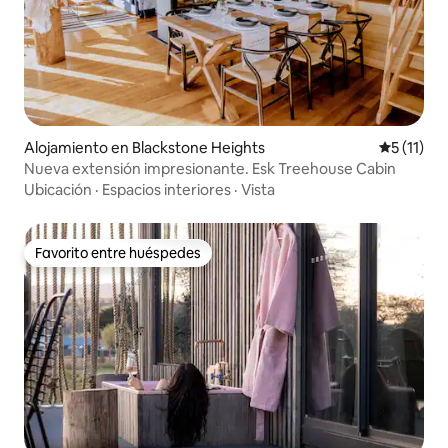
Alojamiento en Blackstone Heights
Calificaci
5 (11)
Nueva extensión impresionante. Esk Treehouse Cabin
Ubicación
·
Espacios interiores
·
Vista
Favorito entre huéspedes
Favorito entre huéspedes