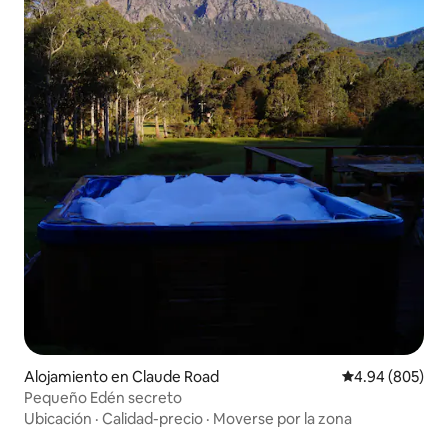
Alojamiento en Claude Road
Calificación pr
4.94 (805)
Pequeño Edén secreto
Ubicación
·
Calidad-precio
·
Moverse por la zona