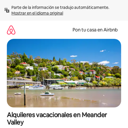
Omite
Parte de la información se tradujo automáticamente. 
el
Mostrar en el idioma original
contenido
Pon tu casa en Airbnb
Alquileres vacacionales en Meander
Valley