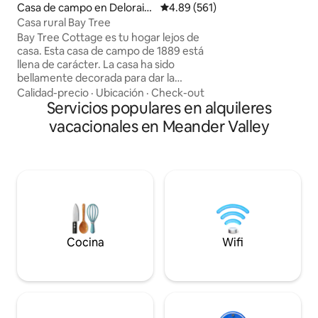
trufas, salmón, fr
Casa de campo en Delorain
Calificación promedio: 4.89 de 5
4.89 (561)
miel. A lo lejos se
e
Casa rural Bay Tree
cordilleras occide
Bay Tree Cottage es tu hogar lejos de
Cradle y la natura
casa. Esta casa de campo de 1889 está
lugar donde el aire
llena de carácter. La casa ha sido
limpios producen 
bellamente decorada para dar la
verdaderamente e
bienvenida a sus nuevos huéspedes.
Calidad-precio
·
Ubicación
·
Check-out
Situada en el corazón de Deloraine y a
Servicios populares en alquileres
tres puertas de la mejor cafetería y
vacacionales en Meander Valley
delicatessen de Deloraine. El
supermercado local está a solo una
manzana para todas tus necesidades de
comestibles o explora los restaurantes
locales de Deloraine. Al otro lado de la
carretera se encuentra el centro de
información y el museo con un personal
amable que te ayudará con tus
necesidades de viaje.
Cocina
Wifi