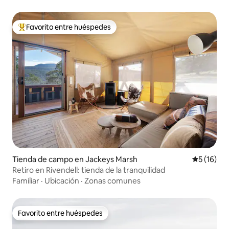
Favorito entre huéspedes
Favorito entre huéspedes preferido
Tienda de campo en Jackeys Marsh
Calificaci
5 (16)
Retiro en Rivendell: tienda de la tranquilidad
Familiar
·
Ubicación
·
Zonas comunes
Favorito entre huéspedes
Favorito entre huéspedes