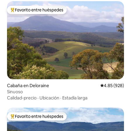
Favorito entre huéspedes
Favorito entre huéspedes preferido
Cabaña en Deloraine
Calificación pr
4.85 (928)
Sinuoso
Calidad-precio
·
Ubicación
·
Estadía larga
Favorito entre huéspedes
Favorito entre huéspedes preferido