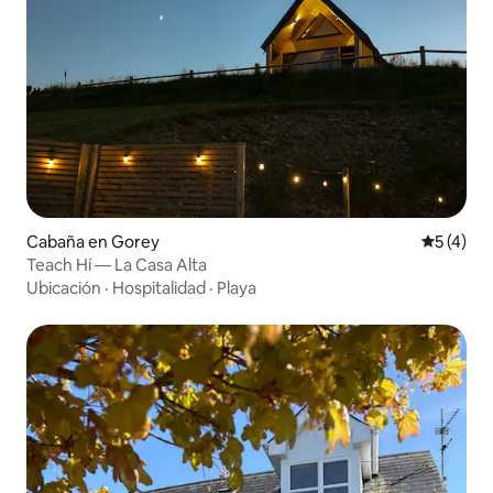
Cabaña en Gorey
Calificac
5 (4)
Teach Hí — La Casa Alta
Ubicación
·
Hospitalidad
·
Playa