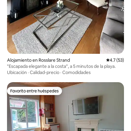
Alojamiento en Rosslare Strand
Calificación
4.7 (53)
"Escapada elegante a la costa", a 5 minutos de la playa.
Ubicación
·
Calidad-precio
·
Comodidades
Favorito entre huéspedes
Favorito entre huéspedes