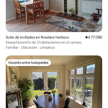
Suite de invitados en Rosslare Harbour
Calificación 
4.77 (98)
Departamento de 2 habitaciones en el campo
Familiar
·
Ubicación
·
Limpieza
Favorito entre huéspedes
Favorito entre huéspedes