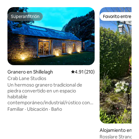
Superanfitrión
Favorito entre h
Superanfitrión
Favorito entre h
Granero en Shillelagh
Calificación promedio: 4.91 de 5
4.91 (210)
Crab Lane Studios
Un hermoso granero tradicional de
piedra convertido en un espacio
habitable
contemporáneo/industrial/rústico con
toques singulares. Ubicada en las idílicas
Familiar
·
Ubicación
·
Baño
estribaciones de las montañas de
Wicklow, en el Wicklow Way, cuenta con
un espacio abierto que incluye cocina,
Alojamiento en Ro
sala de estar y comedor, un dormitorio
Rosslare Strand -
en el entrepiso y un amplio baño con