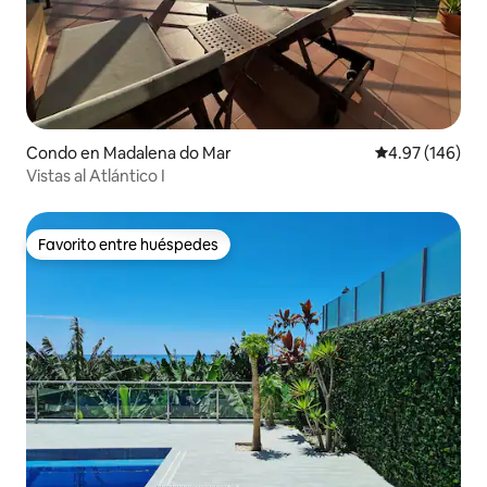
Condo en Madalena do Mar
Calificación pr
4.97 (146)
Vistas al Atlántico I
Favorito entre huéspedes
Favorito entre huéspedes