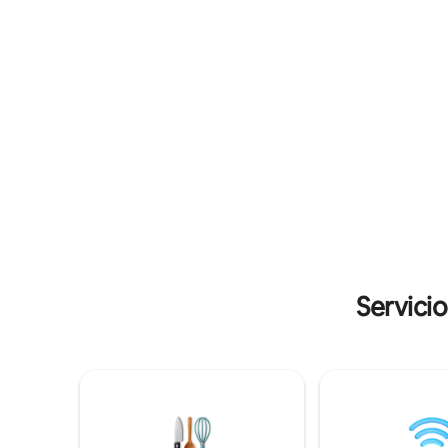
barcos/ve
de actividades acuáticas, o simplemente
petición.
siéntate y disfruta de la avifauna y el
entorno tranquilo mientras vuelves a
conectar con la naturaleza. ¿Por qué no
te escapas a 'On The Pike' hoy mismo?
Servici