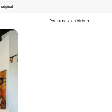
 original
Pon tu casa en Airbnb
o o desliza el dedo.