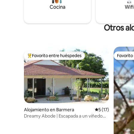
Cocina
Wifi
Otros al
Favorito entre huéspedes
Favorito
Favorito entre huéspedes preferido
Favorito
Alojamiento en Barmera
Calificación promed
5 (17)
Dreamy Abode | Escapada a un viñedo
privado