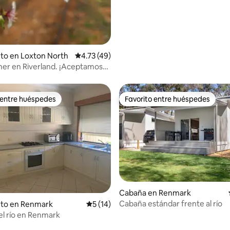
to en Loxton North
Calificación promedio: 4.73 de 5, 49 reseñas
4.73 (49)
er en Riverland. ¡Aceptamos
!
 entre huéspedes
Favorito entre huéspedes
 entre huéspedes
Favorito entre huéspedes
Cabaña en Renmark
Cabaña estándar frente al río
 4.96 de 5, 80 reseñas
nto en Renmark
Calificación promedio: 5 de 5, 14 reseñas
5 (14)
del río en Renmark