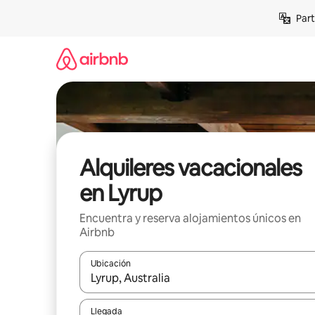
Omite
Part
el
contenido
Alquileres vacacionales
en Lyrup
Encuentra y reserva alojamientos únicos en
Airbnb
Ubicación
Cuando los resultados estén disponibles, navega co
Llegada