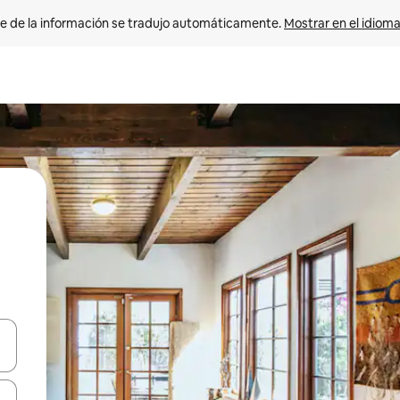
e de la información se tradujo automáticamente. 
Mostrar en el idioma
n las teclas de flecha hacia arriba y hacia abajo o explora con el tact