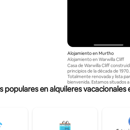
hículos disponible bajo
Alojamiento en Murtho
Alojamiento en Warwilla Cliff
Casa de Warwilla Cliff construid
principios de la década de 1970.
Totalmente renovada y lista par
bienvenida. Estamos situados a
os populares en alquileres vacacionales 
minutos en auto(17 km) de Ren
minutos de Paringa (12,5 km). E
propiedad es ideal para una es
corta o una estancia larga con 
familiares en esta tranquila pro
Escucha el relajante sonido de l
naturaleza mientras disfrutas d
increíbles vistas al río. *ESTRICTAMENTE