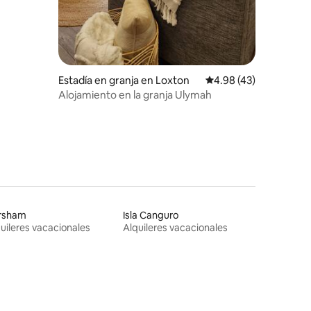
Estadía en granja en Loxton
Calificación promedio:
4.98 (43)
Alojamiento en la granja Ulymah
rsham
Isla Canguro
uileres vacacionales
Alquileres vacacionales