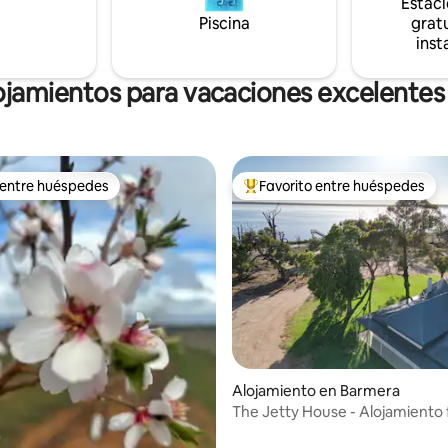
Estac
NO SE ADMITEN MASCOTAS \
Piscina
gratu
ANIMALES* **TEN EN CUENTA QUE NO
inst
TENEMOS ACCESO AL RÍO**
ojamientos para vacaciones excelentes
 entre huéspedes
Favorito entre huéspedes
 entre huéspedes
Favorito entre huéspedes prefe
io: 5 de 5, 17 reseñas
Alojamiento en Barmera
The Jetty House - Alojamiento 
agua en Lake Bonney