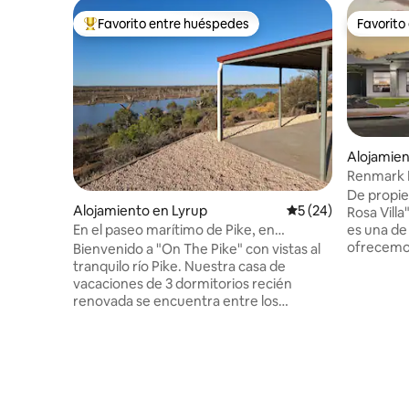
Favorito entre huéspedes
Favorito
Favorito entre huéspedes preferido
Favorito
Alojamie
Renmark R
Villa»*
De propie
Alojamiento en Lyrup
Calificación promed
5 (24)
Rosa Villa
En el paseo marítimo de Pike, en
es una de 
Riverland
ofrecemo
Bienvenido a "On The Pike" con vistas al
Todos está
tranquilo río Pike. Nuestra casa de
calle del r
vacaciones de 3 dormitorios recién
ciudad. Con capacidad para hasta 10
renovada se encuentra entre los
personas,
acantilados del río Pike en Riverland,
tiene una 
Australia Meridional. Relájate y
espaciosa 
desconecta aquí con una amplia sala de
aire libr
estar de planta abierta e impresionantes
Estaciona
vistas panorámicas al agua. Acceso
un auto y
privado al agua al río Pike para disfrutar