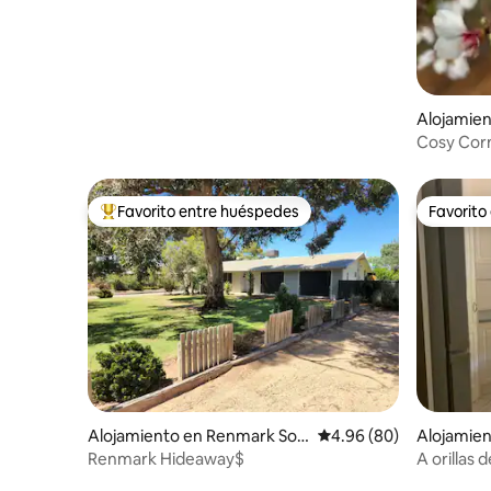
Alojamien
Cosy Corn
mascotas
Favorito entre huéspedes
Favorito
Favorito entre huéspedes preferido
Favorito
Alojamiento en Renmark Sou
Calificación promedio:
4.96 (80)
Alojamie
th
Renmark Hideaway$
A orillas 