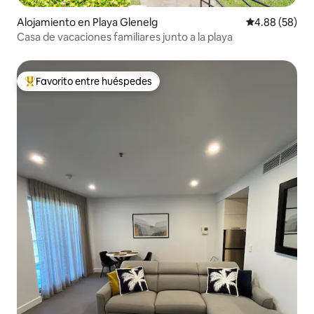
Alojamiento en Playa Glenelg
Calificación p
4.88 (58)
Casa de vacaciones familiares junto a la playa
Favorito entre huéspedes
Favorito entre huéspedes preferido