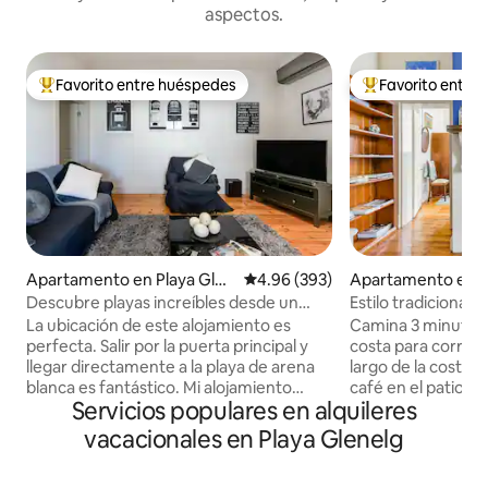
aspectos.
Favorito entre huéspedes
Favorito entre
Favorito entre huéspedes preferido
Favorito entre hu
Apartamento en Playa Glen
Calificación promedio: 4.96 de 5
4.96 (393)
Apartamento en G
elg
uth
Descubre playas increíbles desde un
Estilo tradicional 
fabuloso apartamento en Glenelg
un acogedor retir
La ubicación de este alojamiento es
Camina 3 minutos 
perfecta. Salir por la puerta principal y
costa para correr 
llegar directamente a la playa de arena
largo de la costa y
blanca es fantástico. Mi alojamiento
café en el patio ll
Servicios populares en alquileres
cuenta con todo el equipamiento
tablas de los suelo
moderno necesario para una estancia
altos aportan un t
vacacionales en Playa Glenelg
agradable y cómoda. Estoy disponible las
que el baño monoc
24 horas, los 7 días de la semana, para
toque moderno. T