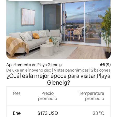
Apartamento en Playa Glenelg
Calificac
5 (9)
Deluxe en el noveno piso | Vistas panorámicas | 2 balcones
¿Cuál es la mejor época para visitar Playa
Glenelg?
Mes
Precio
Temperatura
promedio
promedio
Ene
$173 USD
23 °C