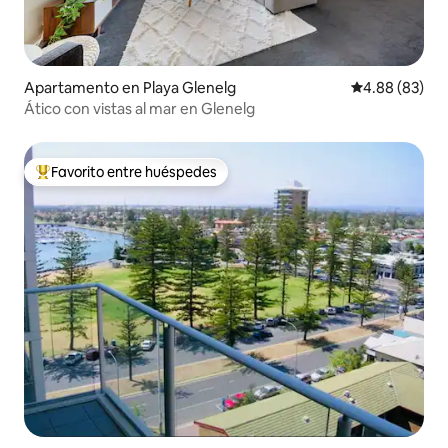
Apartamento en Playa Glenelg
Calificación p
4.88 (83)
Ático con vistas al mar en Glenelg
Favorito entre huéspedes
Favorito entre huéspedes preferido