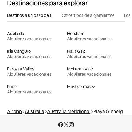
Destinaciones para explorar
Destinos a un paso de ti
Otros tipos de alojamientos
Los 
Adelaida
Horsham
Alquileres vacacionales
Alquileres vacacionales
Isla Canguro
Halls Gap
Alquileres vacacionales
Alquileres vacacionales
Barossa Valley
McLaren Vale
Alquileres vacacionales
Alquileres vacacionales
Robe
Mostrar más
Alquileres vacacionales
Airbnb
Australia
Australia Meridional
Playa Glenelg