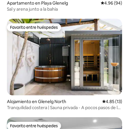
Apartamento en Playa Glenelg
Calificación p
4.96 (94)
Sal y arena junto a la bahía
Favorito entre huéspedes
Favorito entre huéspedes
Alojamiento en Glenelg North
Calificación 
4.85 (13)
Tranquilidad costera | Sauna privada - A pocos pasos de la
playa de Glenelg
Favorito entre huéspedes
Favorito entre huéspedes