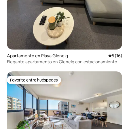
Apartamento en Playa Glenelg
Calificaci
5 (16)
Elegante apartamento en Glenelg con estacionamiento
gratuito
Favorito entre huéspedes
Favorito entre huéspedes