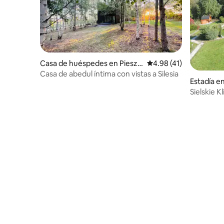
Casa de huéspedes en Pieszy
Calificación promedio:
4.98 (41)
ce
Casa de abedul íntima con vistas a Silesia
Estadía e
wice
Sielskie K