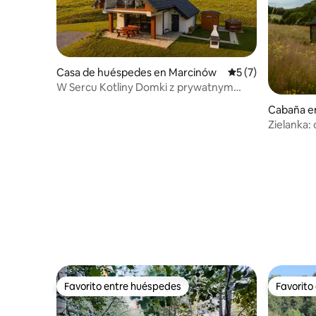
Casa de huéspedes en Marcinów
Calificación prome
5 (7)
W Sercu Kotliny Domki z prywatnym
SPA-Domek Karol
Cabaña en
Zielanka:
búho
Favorito entre huéspedes
Favorito
Favorito entre huéspedes
Favorito