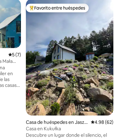
Alojamien
Favorito entre huéspedes
Favorit
Favorito entre huéspedes preferido
Favorit
ki
La última
Interiore
borde de
naturalez
ambiente 
película 
relajante
es el luga
Calificación promedio: 5 de 5, 7 reseñas
5 (7)
dormitori
a Mała
estar con
una
cocina t
ler en
un patio 
e las
aire libr
permiten
grupos d
 el
tañas. El
stá
Casa de huéspedes en Jaszk
Calificación promedio:
4.98 (62)
 paz y la
ówka
Casa en Kukułka
 y
Descubre un lugar donde el silencio, el
cuentes