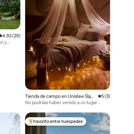
Calificación promedio: 4.93 de 5, 29 reseñas
4.93 (29)
zi y
Tienda de campo en Unisław Śląsk
Calificación prom
5 (3)
i
No podríais haber venido a un lugar
mejor, Figa
Favorito entre huéspedes
rido
Favorito entre huéspedes preferido