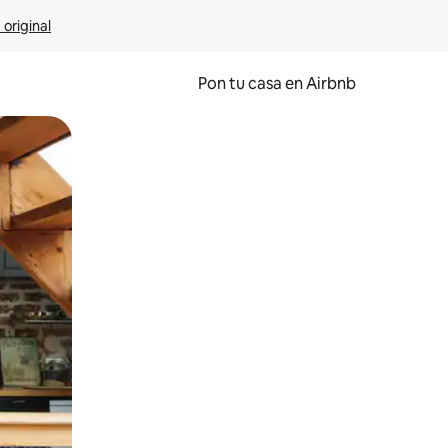
 original
Pon tu casa en Airbnb
o o desliza el dedo.