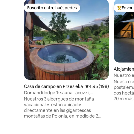
Favorito entre huéspedes
Favor
Favorito entre huéspedes
Favorito
Alojamie
Nuestro e
Nuestro e
Casa de campo en Przesieka
Calificación promedio: 
4.95 (198)
postalema
Domandi lodge 1: sauna, jacuzzi,
dos hectá
solárium, naturaleza
70 m más
Nuestros 3 albergues de montaña
madera, s
vacacionales están ubicados
electrodo
directamente en las gigantescas
Posibilida
montañas de Polonia, en medio de 2
en la part
zonas de esquí: Szklarska Poreba y
anfitrione
Karpacz. Perfecto para hacer
natural de
senderismo, deportes de invierno y