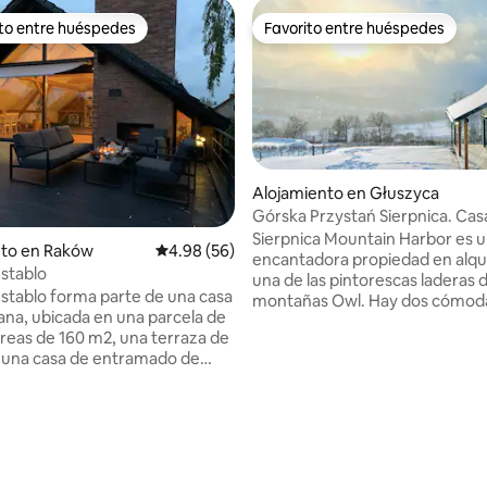
ito entre huéspedes
Favorito entre huéspedes
 entre huéspedes preferido
Favorito entre huéspedes
Alojamiento en Głuszyca
Górska Przystań Sierpnica. Cas
Sówka
Sierpnica Mountain Harbor es 
nto en Raków
Calificación promedio: 4.98 de 5, 56 reseñas
4.98 (56)
encantadora propiedad en alqui
stablo
una de las pintorescas laderas d
stablo forma parte de una casa
montañas Owl. Hay dos cómodas casas
4.95 de 5, 198 reseñas
na, ubicada en una parcela de
para todo el año, una sauna
reas de 160 m2, una terraza de
independiente y una bañera de
 una casa de entramado de
hidromasaje, y una barbacoa en
e han conservado los
cenador. Las ventanas ofrecen una vista
mésticos del antiguo pueblo.
única del hermoso valle y las mon
d de utilizar la biblioteca privada
«Mountain Pristani Sierpnica» e
e de la casa en la que viven los
dominado principalmente por la
s. El prado es un entorno
tranquilidad, una vista hermosa
 vida silvestre. El patio (zona de
relajante, y los huéspedes fre