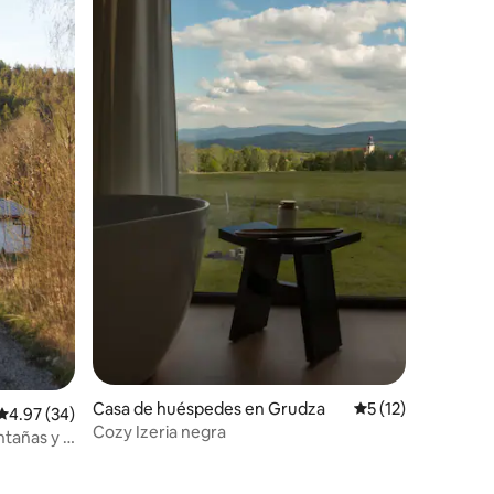
Casa de huéspedes en Grudza
Calificación prome
5 (12)
Calificación promedio: 4.97 de 5, 34 reseñas
4.97 (34)
Cozy Izeria negra
ntañas y a