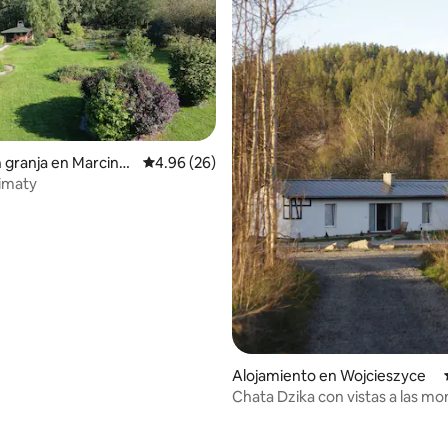
 4.98 de 5, 41 reseñas
n granja en Marcino
Calificación promedio: 4.96 de 5, 26 reseñas
4.96 (26)
limaty
Alojamiento en Wojcieszyce
Chata Dzika con vistas a las mo
Śnieżka