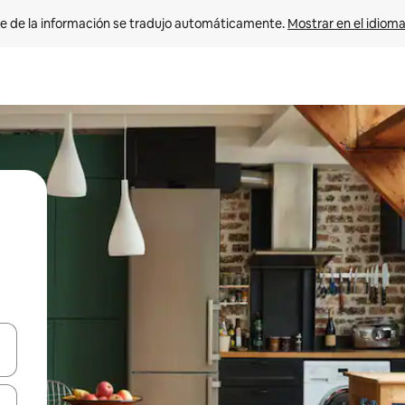
e de la información se tradujo automáticamente. 
Mostrar en el idioma
n las teclas de flecha hacia arriba y hacia abajo o explora con el tact