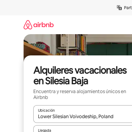
Omite
Part
el
contenido
Alquileres vacacionales
en Silesia Baja
Encuentra y reserva alojamientos únicos en
Airbnb
Ubicación
Cuando los resultados estén disponibles, navega co
Llegada