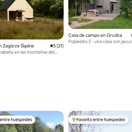
dio: 5 de 5, 7 reseñas
Casa de campo en Grudza
Popielato 2 - una casa con jacuz
 Zagórze Śląskie
Calificación promedio: 5 de 5, 21 reseñas
5 (21)
chimenea
 cabaña en las montañas del
 entre huéspedes
Favorito entre huéspedes
 entre huéspedes
Favorito entre huéspedes prefe