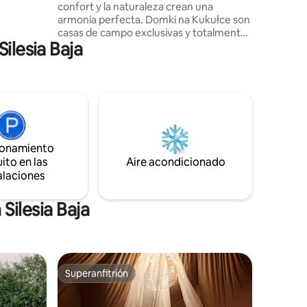
confort y la naturaleza crean una
de los
armonía perfecta. Domki na Kukułce son
casas de campo exclusivas y totalmente
ilesia Baja
equipadas ubicadas en uno de los
rincones más bellos de la Baja Silesia, con
una hermosa vista panorámica del valle
de Kłodzko. Cada una de nuestras casas
ha sido diseñada pensando en la máxima
comodidad y privacidad de los
huéspedes. La cálida madera, el diseño
moderno, los grandes acristalamientos y
ionamiento
los materiales naturales crean un
ito en las
Aire acondicionado
ambiente de relajación y lujo.
alaciones
Silesia Baja
Superanfitrión
Superanfitrión