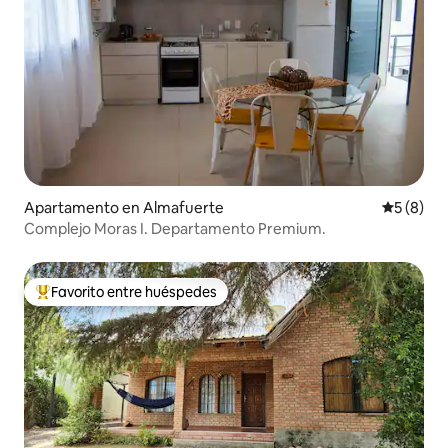
Apartamento en Almafuerte
Calificac
5 (8)
Complejo Moras I. Departamento Premium.
Favorito entre huéspedes
Favorito entre huéspedes preferido