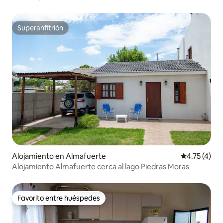
Superanfitrión
Superanfitrión
Alojamiento en Almafuerte
Calificación
4.75 (4)
Alojamiento Almafuerte cerca al lago Piedras Moras
Favorito entre huéspedes
Favorito entre huéspedes