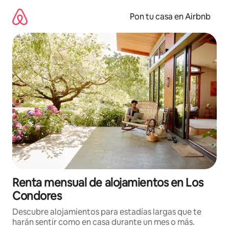
Omite
el
Pon tu casa en Airbnb
contenido
Renta mensual de alojamientos en Los
Condores
Descubre alojamientos para estadías largas que te
harán sentir como en casa durante un mes o más.