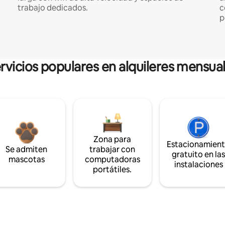
trabajo dedicados.
c
p
rvicios populares en alquileres mensua
Zona para
Estacionamien
Se admiten
trabajar con
gratuito en la
mascotas
computadoras
instalaciones
portátiles.