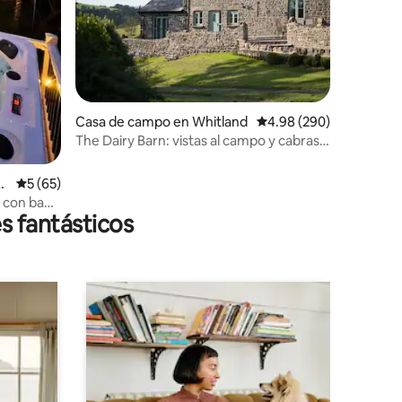
Casa de campo en Whitland
Calificación promedio: 
4.98 (290)
The Dairy Barn: vistas al campo y cabras
pigmeas
i
Calificación promedio: 5 de 5, 65 reseñas
5 (65)
s con baño
s fantásticos