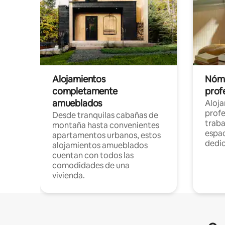
Alojamientos
Nóma
completamente
profe
amueblados
Aloj
profe
Desde tranquilas cabañas de
traba
montaña hasta convenientes
espac
apartamentos urbanos, estos
dedi
alojamientos amueblados
cuentan con todos las
comodidades de una
vivienda.