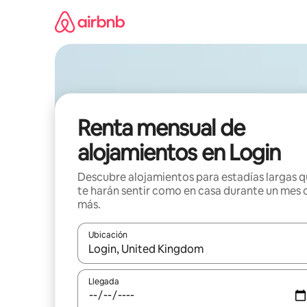
Omite
el
contenido
Renta mensual de
alojamientos en Login
Descubre alojamientos para estadías largas 
te harán sentir como en casa durante un mes 
más.
Ubicación
Cuando los resultados estén disponibles, navega co
Llegada