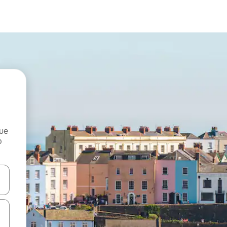
que
o
n las teclas de flecha hacia arriba y hacia abajo o explora con el tact