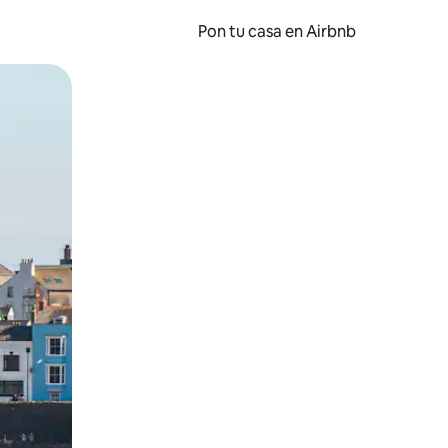
Pon tu casa en Airbnb
o o desliza el dedo.