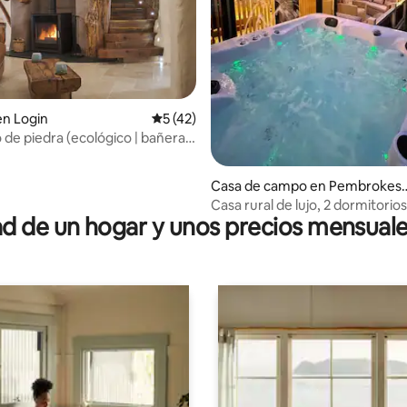
en Login
Calificación promedio: 5 de 5, 42 reseñas
5 (42)
.99 de 5, 368 reseñas
 de piedra (ecológico | bañera
asaje de leña)
Casa de campo en Pembrokesh
re
Casa rural de lujo, 2 dormitorio
 de un hogar y unos precios mensuale
y jacuzzi