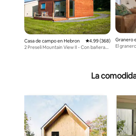
Granero 
Casa de campo en Hebron
Calificación promedio: 4
4.99 (368)
El granero
2 Preseli Mountain View II - Con bañera
de hidrom
de hidromasaje
La comodidad