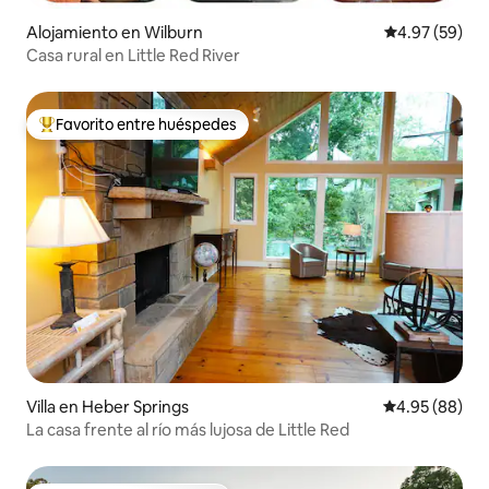
Alojamiento en Wilburn
Calificación p
4.97 (59)
Casa rural en Little Red River
Favorito entre huéspedes
Favorito entre huéspedes preferido
Villa en Heber Springs
Calificación p
4.95 (88)
La casa frente al río más lujosa de Little Red