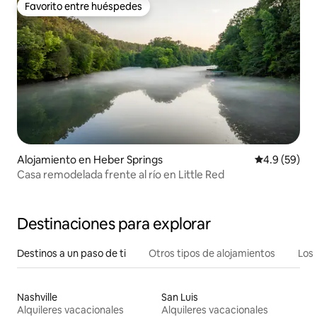
Favorito entre huéspedes
Favorito entre huéspedes
Alojamiento en Heber Springs
Calificación
4.9 (59)
Casa remodelada frente al río en Little Red
Destinaciones para explorar
Destinos a un paso de ti
Otros tipos de alojamientos
Los 
Nashville
San Luis
Alquileres vacacionales
Alquileres vacacionales