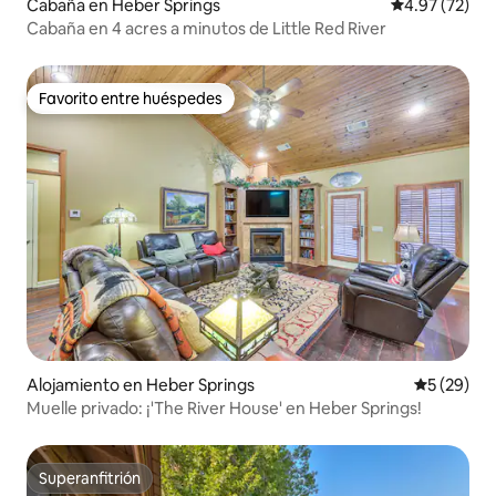
Cabaña en Heber Springs
Calificación 
4.97 (72)
Cabaña en 4 acres a minutos de Little Red River
Favorito entre huéspedes
Favorito entre huéspedes
Alojamiento en Heber Springs
Calificaci
5 (29)
Muelle privado: ¡'The River House' en Heber Springs!
Superanfitrión
Superanfitrión