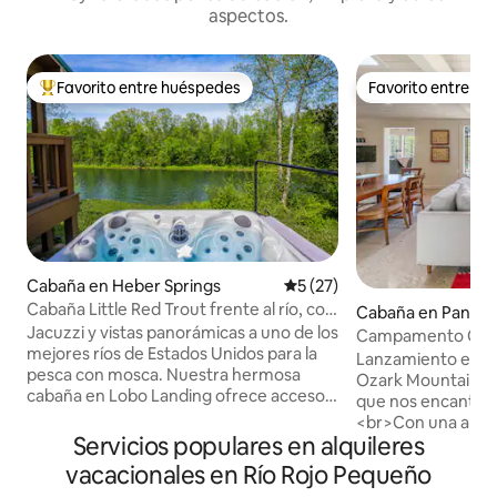
aspectos.
Favorito entre huéspedes
Favorito entre h
Favorito entre huéspedes preferido
Favorito entre h
Cabaña en Heber Springs
Calificación promedio: 5 de 
5 (27)
Cabaña Little Red Trout frente al río, con
Cabaña en Pangb
jacuzzi y vistas
Jacuzzi y vistas panorámicas a uno de los
Campamento Chink
mejores ríos de Estados Unidos para la
total con muelle
Lanzamiento en ab
pesca con mosca. Nuestra hermosa
Ozark Mountain St
cabaña en Lobo Landing ofrece acceso
que nos encanta d
inmediato en bote al río Little Red,
<br>Con una amplia 
camas de primera calidad (una cama
Servicios populares en alquileres
ajardinada, esta p
king y 2 camas individuales extragrandes
para tomar el sol 
vacacionales en Río Rojo Pequeño
aptas para adultos), internet Starlink de
pesca con mosca. 