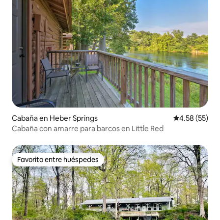
Cabaña en Heber Springs
Calificación 
4.58 (55)
Cabaña con amarre para barcos en Little Red
Favorito entre huéspedes
Favorito entre huéspedes