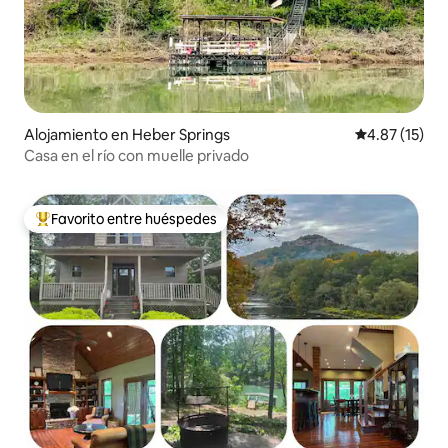
Alojamiento en Heber Springs
Calificación 
4.87 (15)
Casa en el río con muelle privado
Favorito entre huéspedes
Favorito entre huéspedes preferido