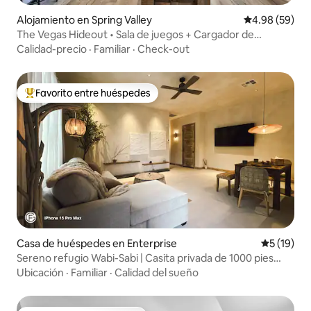
Alojamiento en Spring Valley
Calificación p
4.98 (59)
The Vegas Hideout • Sala de juegos + Cargador de
vehículos eléctricos + Minigolf
Calidad-precio
·
Familiar
·
Check-out
Favorito entre huéspedes
Favorito entre huéspedes preferido
Casa de huéspedes en Enterprise
Calificaci
5 (19)
Sereno refugio Wabi-Sabi | Casita privada de 1000 pies
cuadrados
Ubicación
·
Familiar
·
Calidad del sueño