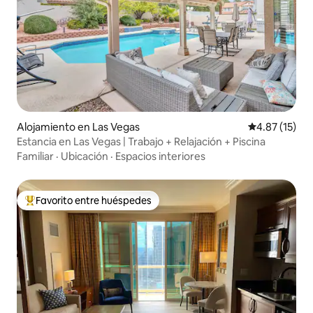
Alojamiento en Las Vegas
Calificación 
4.87 (15)
Estancia en Las Vegas | Trabajo + Relajación + Piscina
Familiar
·
Ubicación
·
Espacios interiores
Favorito entre huéspedes
Favorito entre huéspedes preferido