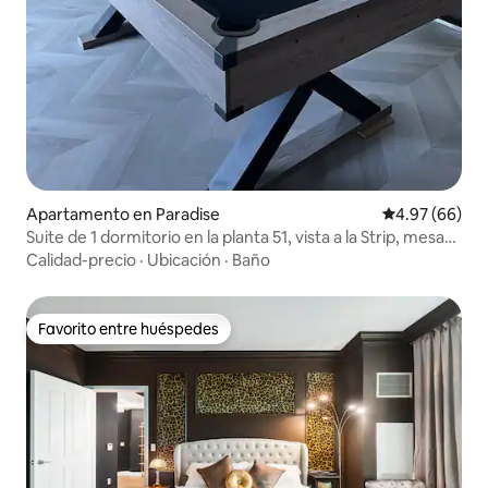
Apartamento en Paradise
Calificación p
4.97 (66)
Suite de 1 dormitorio en la planta 51, vista a la Strip, mesa
de billar, 6 plazas
Calidad-precio
·
Ubicación
·
Baño
Favorito entre huéspedes
Favorito entre huéspedes