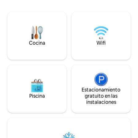
te ayudarán a disfrutar de la hermosa
3 minutos de Frem
Henderson en la zona de Mission Hills. A
Ubicado en un barr
20 minutos en coche del Strip de Las
exquisito refugio e
Vegas o Boulder City. El espacio al aire
huéspedes que bu
libre incluye tumbonas en la cubierta de
y diversión en un solo lu
la piscina recientemente renovada,
con esmero y equi
mesa al aire libre con asientos/zona de
necesario, esta ca
estar en el patio cubierto. Para obtener
tus necesidades fa
Cocina
Wifi
más información, consulta los detalles.
y de ocio.
Estacionamiento
Piscina
gratuito en las
instalaciones