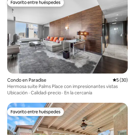
Favorito entre huéspedes
Favorito entre huéspedes
Condo en Paradise
Calificaci
5 (30)
Hermosa suite Palms Place con impresionantes vistas
Ubicación
·
Calidad-precio
·
En la cercanía
Favorito entre huéspedes
Favorito entre huéspedes