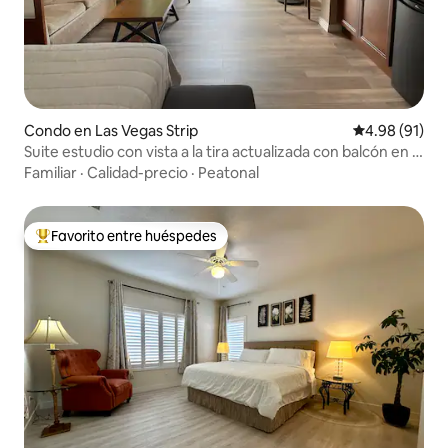
Condo en Las Vegas Strip
Calificación 
4.98 (91)
Suite estudio con vista a la tira actualizada con balcón en la
T3
Familiar
·
Calidad-precio
·
Peatonal
Favorito entre huéspedes
Favorito entre huéspedes preferido