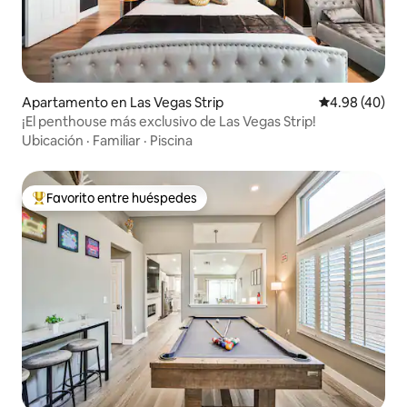
Apartamento en Las Vegas Strip
Calificación p
4.98 (40)
¡El penthouse más exclusivo de Las Vegas Strip!
Ubicación
·
Familiar
·
Piscina
Favorito entre huéspedes
Favorito entre huéspedes preferido