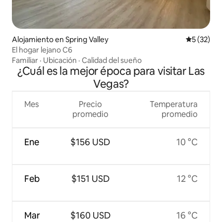
Alojamiento en Spring Valley
Calificaci
5 (32)
El hogar lejano C6
Familiar
·
Ubicación
·
Calidad del sueño
¿Cuál es la mejor época para visitar Las
Vegas?
Mes
Precio
Temperatura
promedio
promedio
Ene
$156 USD
10 °C
Feb
$151 USD
12 °C
Mar
$160 USD
16 °C