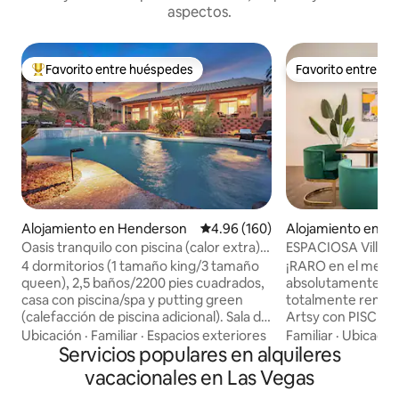
aspectos.
Favorito entre huéspedes
Favorito entre h
Favorito entre huéspedes preferido
Favorito entre h
Alojamiento en Henderson
Calificación promedio: 4.96 de 5
4.96 (160)
Alojamiento en La
Oasis tranquilo con piscina (calor extra)
ESPACIOSA Villa
Spa/minigolf.
5*/FRANJA/PISC
4 dormitorios (1 tamaño king/3 tamaño
¡RARO en el merca
CHEF/Oficina.
queen), 2,5 baños/2200 pies cuadrados,
absolutamente im
casa con piscina/spa y putting green
totalmente remode
(calefacción de piscina adicional). Sala de
Artsy con PISCIN
juegos, cocina bien surtida, sala de estar
NEGOCIOS, COCINA
Ubicación
·
Familiar
·
Espacios exteriores
Familiar
·
Ubicació
con TV inteligente de 60 pulgadas,
Servicios populares en alquileres
corazón del centro 
hermosa piscina climatizada y spa
minutos en auto de
vacacionales en Las Vegas
relajante. La cascada y el putting green
minutos del Centr