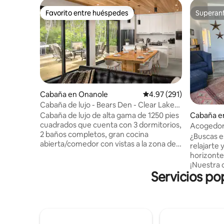
Favorito entre huéspedes
Superanf
Favorito entre huéspedes
Superanf
Cabaña en Onanole
Calificación promedio: 
4.97 (291)
Cabaña de lujo - Bears Den - Clear Lake
MB (jacuzzi)
Cabaña e
Cabaña de lujo de alta gama de 1250 pies
cuadrados que cuenta con 3 dormitorios,
Acogedora 
2 baños completos, gran cocina
agua
¿Buscas e
abierta/comedor con vistas a la zona de
relajarte 
estar de la chimenea, con fantásticas
horizontes
vistas desde las 3 grandes puertas del
¡Nuestra 
patio. Construida en 2020, esta casa
Servicios po
perfecto 
tiene todos los extras, incluyendo aire
completa 
acondicionado, intercambio de aire,
playa, ide
calefacción en el suelo, acabados de alta
kayak. ¿T
gama y una enorme terraza de cedro
¡No hay p
perfecta para el entretenimiento.
ubicación 