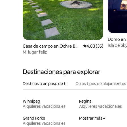
Domo en 
Isla de Sk
Casa de campo en Ochre Bea
Calificación promedio:
4.83 (35)
ch
Mi lugar feliz
Destinaciones para explorar
Destinos a un paso de ti
Otros tipos de alojamientos
Winnipeg
Regina
Alquileres vacacionales
Alquileres vacacionales
Grand Forks
Mostrar más
Alquileres vacacionales