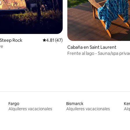
Steep Rock
Calificación promedio: 4.81 de 5, 47 reseñas
4.81 (47)
ye
 4.83 de 5, 35 reseñas
Cabaña en Saint Laurent
Frente al lago - Sauna/spa priva
por mascotas, a 45 minutos de 
Fargo
Bismarck
Ke
Alquileres vacacionales
Alquileres vacacionales
Alq