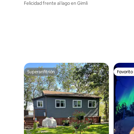
Serenity 
Felicidad frente al lago en Gimli
Superanfitrión
Favorito
Superanfitrión
Favorito