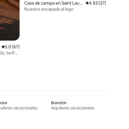
Casa de campo en Saint Laur
Calificación promedio:
4.93 (27)
ent
Nuestra escapada al lago
Calificación promedio: 5.0 de 5, 67 reseñas
5.0 (67)
do, tarifa
la ciudad
nora
Brandon
uileres vacacionales
Alquileres vacacionales