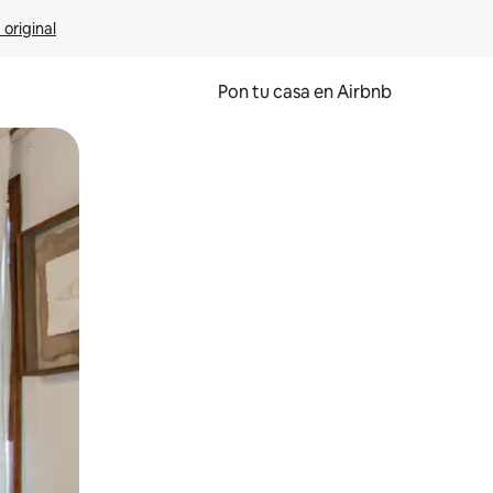
 original
Pon tu casa en Airbnb
o o desliza el dedo.