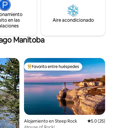
familiar en grupo o por su cuenta.
la
Disfruta de la naturaleza y del tranquilo
 playa de
ionamiento
entorno rural.
ionantes
ito en las
Aire acondicionado
alaciones
Lago Manitoba
Favorito entre huéspedes
rido
Favorito entre huéspedes preferido
Alojamiento en Steep Rock
Calificación promedi
5.0 (25)
¡House of Rock!