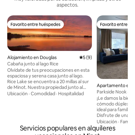
aspectos.
Favorito entre huéspedes
Favorito entre h
Favorito entre huéspedes
Favorito entre h
Alojamiento en Douglas
Calificación promedio: 5 de
5 (9)
Cabaña junto al lago Rice
Olvídate de tus preocupaciones en esta
espaciosa y serena casa junto al lago.
Rice Lake se encuentra a 20 millas al sur
Apartamento en 
de Minot. Nuestra propiedad junto al
Parkside Nook at V
lago es el refugio perfecto para familias
Ubicación
·
Comodidad
·
Hospitalidad
¡Le damos la bien
y grupos de caza. Disfruta de la caza de
cómodo dúplex de 
otoño en la zona, la pesca en hielo de
ideal para familias 
lucio del norte o el patinaje sobre hielo
Disfrute de una 
en los meses de invierno. Disfruta de
equipada, de detal
hermosos amaneceres e
Ubicación
·
Familia
Servicios populares en alquileres
más pequeños y d
impresionantes puestas de sol en la
tranquilo y familia
tranquilidad de este hermoso lago rural.