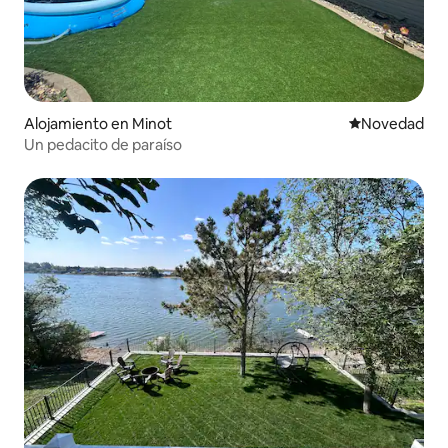
Alojamiento en Minot
Lugar para ho
Novedad
Un pedacito de paraíso