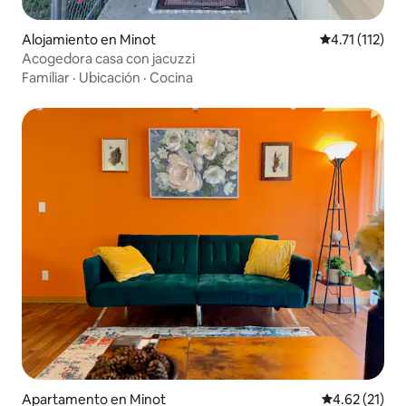
Alojamiento en Minot
Calificación p
4.71 (112)
Acogedora casa con jacuzzi
Familiar
·
Ubicación
·
Cocina
Apartamento en Minot
Calificación 
4.62 (21)