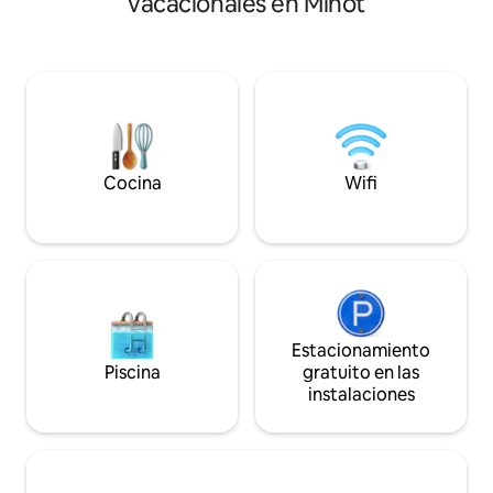
vacacionales en Minot
pasos de Leach Pa
Ubicado en la vía de vuelo central para
de tenis y de una 
cazadores cerca del lago Sakakawea,
convenientemente
Garrison, Bismarck y Douglas en el
calle. Tendrá acceso a una lavadora y
corazón de la unidad de caza 3A3.
secadora comparti
trasero cercado y 
automóvil. Tus anf
estarán encantad
preguntas o solici
Cocina
Wifi
Estacionamiento
Piscina
gratuito en las
instalaciones