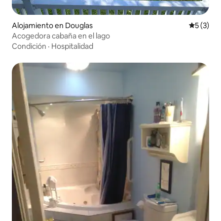
Alojamiento en Douglas
Calificac
5 (3)
Acogedora cabaña en el lago
Condición
·
Hospitalidad