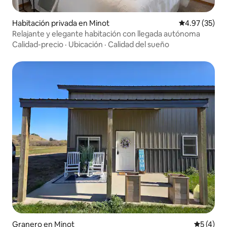
Habitación privada en Minot
Calificación 
4.97 (35)
Relajante y elegante habitación con llegada autónoma
Calidad-precio
·
Ubicación
·
Calidad del sueño
Granero en Minot
Calificac
5 (4)