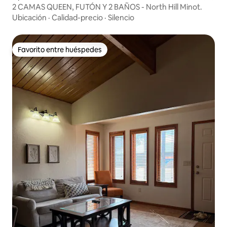
2 CAMAS QUEEN, FUTÓN Y 2 BAÑOS - North Hill Minot.
Ubicación
·
Calidad-precio
·
Silencio
Favorito entre huéspedes
Favorito entre huéspedes