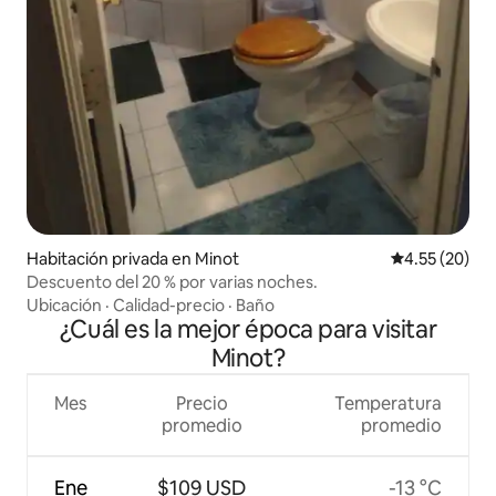
Habitación privada en Minot
Calificación 
4.55 (20)
Descuento del 20 % por varias noches.
Ubicación
·
Calidad-precio
·
Baño
¿Cuál es la mejor época para visitar
Minot?
Mes
Precio
Temperatura
promedio
promedio
Ene
$109 USD
-13 °C