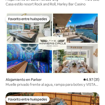
Casa estilo resort Rock and Roll, Harley Bar Casino
Favorito entre huéspedes
Favorito entre huéspedes
Alojamiento en Parker
Calificación 
4.97 (31)
Muelle privado frente al agua, rampa para botes y VISTAS
al río.
Favorito entre huéspedes
Favorito entre huéspedes