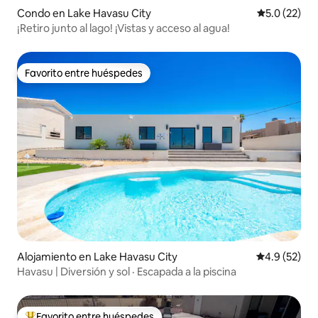
Condo en Lake Havasu City
Calificación
5.0 (22)
¡Retiro junto al lago! ¡Vistas y acceso al agua!
Favorito entre huéspedes
Favorito entre huéspedes
Alojamiento en Lake Havasu City
Calificación
4.9 (52)
Havasu | Diversión y sol · Escapada a la piscina
Favorito entre huéspedes