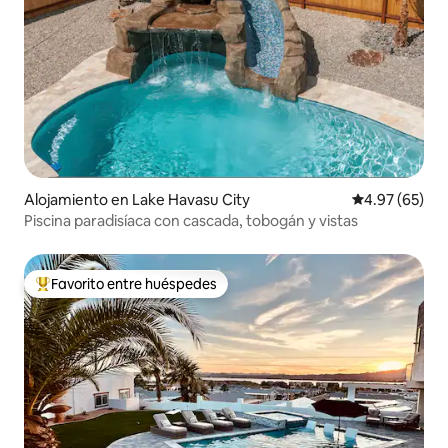
Alojamiento en Lake Havasu City
Calificación p
4.97 (65)
Piscina paradisíaca con cascada, tobogán y vistas
Favorito entre huéspedes
Favorito entre huéspedes preferido