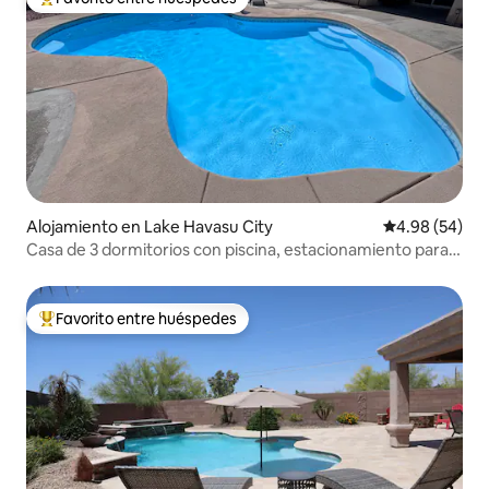
Favorito entre huéspedes preferido
Alojamiento en Lake Havasu City
Calificación p
4.98 (54)
Casa de 3 dormitorios con piscina, estacionamiento para
casas rodantes y botes, a pocos pasos del lago
Favorito entre huéspedes
Favorito entre huéspedes preferido