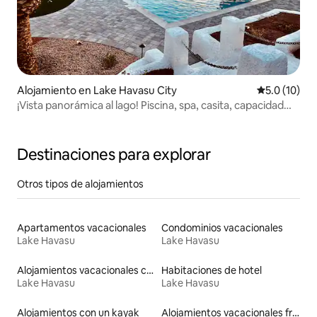
Alojamiento en Lake Havasu City
Calificación
5.0 (10)
¡Vista panorámica al lago! Piscina, spa, casita, capacidad
para 16 personas
Destinaciones para explorar
Otros tipos de alojamientos
Apartamentos vacacionales
Condominios vacacionales
Lake Havasu
Lake Havasu
Alojamientos vacacionales con piscina
Habitaciones de hotel
Lake Havasu
Lake Havasu
Alojamientos con un kayak
Alojamientos vacacionales frente a la playa