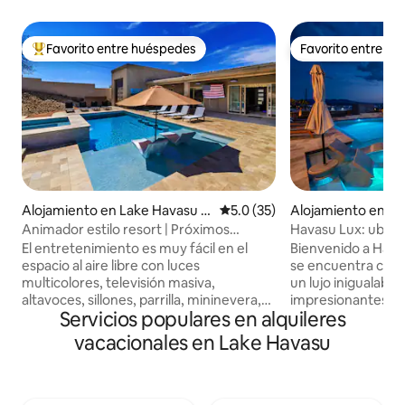
Favorito entre huéspedes
Favorito entre h
Favorito entre huéspedes preferido
Favorito entre h
Alojamiento en Lake Havasu C
Calificación promedio: 5.0 de 
5.0 (35)
Alojamiento en La
ity
u City
Animador estilo resort | Próximos
Havasu Lux: ubicaci
lanzamientos
al lago, piscina y s
El entretenimiento es muy fácil en el
Bienvenido a Havas
espacio al aire libre con luces
se encuentra con e
multicolores, televisión masiva,
un lujo inigualable 
altavoces, sillones, parrilla, mininevera,
impresionantes en
Servicios populares en alquileres
horno de pizza, cornhole y una
PRIVILEGIADA en e
sensación de centro vacacional. Estamos
Highway”! – 3 dormitorios | 2 baños |
vacacionales en Lake Havasu
cerca del centro de la ciudad y de las
Capacidad para 10
lanchas. El estacionamiento de
chef totalmente e
remolques tiene 100 pies de largo y 20
casa rodante de 62
pies de ancho. Nuestro alojamiento es
temperatura – Ent