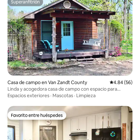
Superanfitrión
Superanfitrión
Casa de campo en Van Zandt County
Calificación p
4.84 (56)
Linda y acogedora casa de campo con espacio para
pasear
Espacios exteriores
·
Mascotas
·
Limpieza
Favorito entre huéspedes
Favorito entre huéspedes