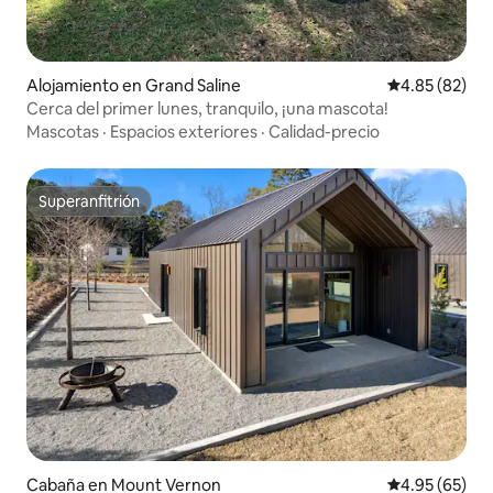
Alojamiento en Grand Saline
Calificación p
4.85 (82)
Cerca del primer lunes, tranquilo, ¡una mascota!
Mascotas
·
Espacios exteriores
·
Calidad-precio
Superanfitrión
Superanfitrión
Cabaña en Mount Vernon
Calificación p
4.95 (65)