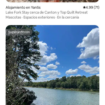
Alojamiento en Yantis
Calificación 
4.99 (71)
Lake Fork Stay cerca de Canton y Top Quilt Retreat
Mascotas
·
Espacios exteriores
·
En la cercanía
Superanfitrión
Superanfitrión