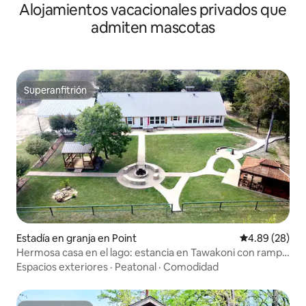
Alojamientos vacacionales privados que
admiten mascotas
Superanfitrión
Superanfitrión
Estadía en granja en Point
Calificación p
4.89 (28)
Hermosa casa en el lago: estancia en Tawakoni con rampa
para barcos
Espacios exteriores
·
Peatonal
·
Comodidad