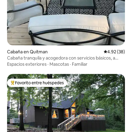
Cabaña en Quitman
Calificación p
4.92 (38)
Cabaña tranquila y acogedora con servicios básicos, a
pocos minutos del lago Fork
Espacios exteriores
·
Mascotas
·
Familiar
Favorito entre huéspedes
Favorito entre huéspedes preferido