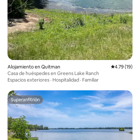
Alojamiento en Quitman
Calificación 
4.79 (19)
Casa de huéspedes en Greens Lake Ranch
Espacios exteriores
·
Hospitalidad
·
Familiar
Superanfitrión
Superanfitrión