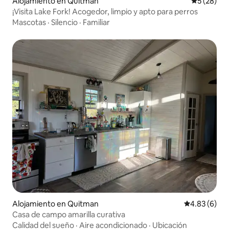
Alojamiento en Quitman
Calificaci
5 (28)
¡Visita Lake Fork! Acogedor, limpio y apto para perros
Mascotas
·
Silencio
·
Familiar
Alojamiento en Quitman
Calificación
4.83 (6)
Casa de campo amarilla curativa
Calidad del sueño
·
Aire acondicionado
·
Ubicación