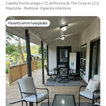
Cabaña frente al lago n.º2, anfitriona de The Cove en LCS
Mascotas
·
Peatonal
·
Espacios interiores
Favorito entre huéspedes
Favorito entre huéspedes