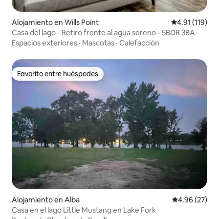
Alojamiento en Wills Point
Calificación p
4.91 (119)
Casa del lago - Retiro frente al agua sereno - 5BDR 3BA
Espacios exteriores
·
Mascotas
·
Calefacción
Favorito entre huéspedes
Favorito entre huéspedes
Alojamiento en Alba
Calificación p
4.96 (27)
Casa en el lago Little Mustang en Lake Fork