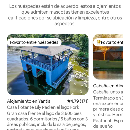
Los huéspedes están de acuerdo: estos alojamientos
que admiten mascotas tienen excelentes
calificaciones por su ubicación y limpieza, entre otros
aspectos.
Favorito entre huéspedes
Favorito entre
Favorito entre huéspedes
Favorito entre hu
Cabaña en Alba
Cabaña junto al la
Terminado en 2016
Alojamiento en Yantis
Calificación promedio: 4.79 de 5
4.79 (171)
una experiencia d
Casa flotante Lily Pad en el lago Fork
primera clase con
Gran casa frente al lago de 3,600 pies
y rústico. Hermosas
cuadrados, 6 dormitorios / 5 baños con 3
ubicación más prác
Peatonal
·
Espacio
áreas públicas, incluida la sala de juegos,
junto a Lake Fork 
del sueño
perfecta para reuniones familiares y