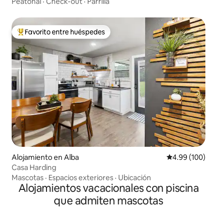
Peatonal
·
Check-out
·
Parrilla
Favorito entre huéspedes
Favorito entre huéspedes preferido
Alojamiento en Alba
Calificación pr
4.99 (100)
Casa Harding
Mascotas
·
Espacios exteriores
·
Ubicación
Alojamientos vacacionales con piscina
que admiten mascotas