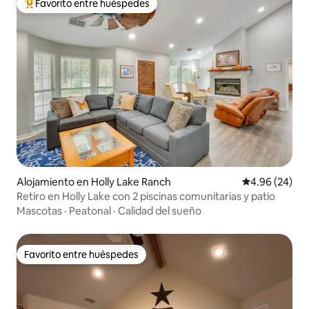
Favorito entre huéspedes
Favorito entre huéspedes preferido
Alojamiento en Holly Lake Ranch
Calificación p
4.96 (24)
Retiro en Holly Lake con 2 piscinas comunitarias y patio
Mascotas
·
Peatonal
·
Calidad del sueño
Favorito entre huéspedes
Favorito entre huéspedes