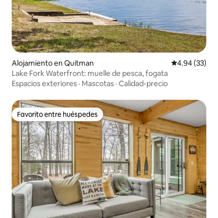
Alojamiento en Quitman
Calificación p
4.94 (33)
Lake Fork Waterfront: muelle de pesca, fogata
Espacios exteriores
·
Mascotas
·
Calidad-precio
Favorito entre huéspedes
Favorito entre huéspedes