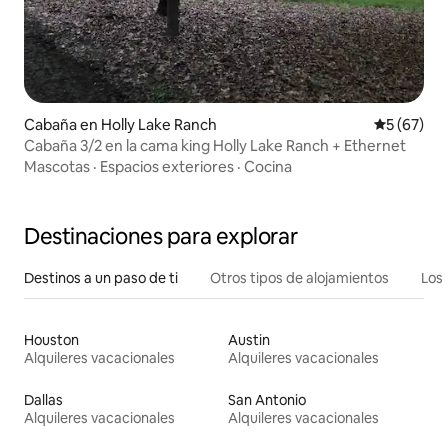
Cabaña en Holly Lake Ranch
Calificaci
5 (67)
Cabaña 3/2 en la cama king Holly Lake Ranch + Ethernet
Mascotas
·
Espacios exteriores
·
Cocina
Destinaciones para explorar
Destinos a un paso de ti
Otros tipos de alojamientos
Los 
Houston
Austin
Alquileres vacacionales
Alquileres vacacionales
Dallas
San Antonio
Alquileres vacacionales
Alquileres vacacionales