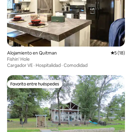
Alojamiento en Quitman
Calificaci
5 (18)
Fishin' Hole
Cargador VE
·
Hospitalidad
·
Comodidad
Favorito entre huéspedes
Favorito entre huéspedes