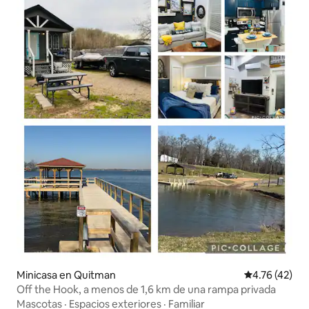
Minicasa en Quitman
Calificación 
4.76 (42)
Off the Hook, a menos de 1,6 km de una rampa privada
Mascotas
·
Espacios exteriores
·
Familiar