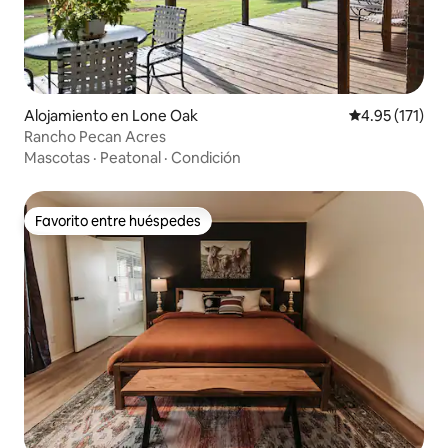
Alojamiento en Lone Oak
Calificación p
4.95 (171)
Rancho Pecan Acres
Mascotas
·
Peatonal
·
Condición
Favorito entre huéspedes
Favorito entre huéspedes