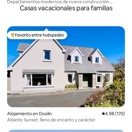
Departamentos modernos de nueva construcción
Casas vacacionales para familias
ubicados en Doolin
Favorito entre huéspedes
Favorito entre huéspedes preferido
Alojamiento en Doolin
Calificación pr
4.98 (170)
Atlantic Sunset: lleno de encanto y carácter