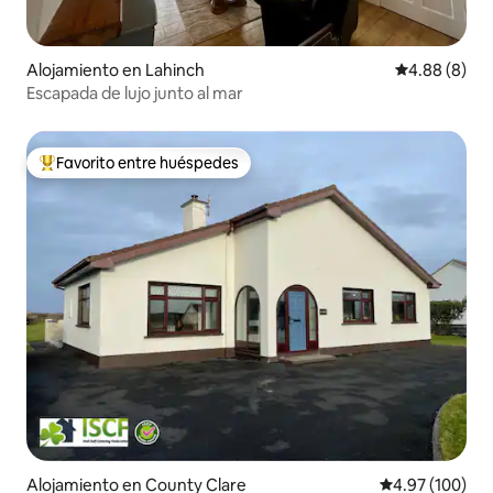
Alojamiento en Lahinch
Calificación 
4.88 (8)
Escapada de lujo junto al mar
Favorito entre huéspedes
Favorito entre huéspedes preferido
Alojamiento en County Clare
Calificación pr
4.97 (100)