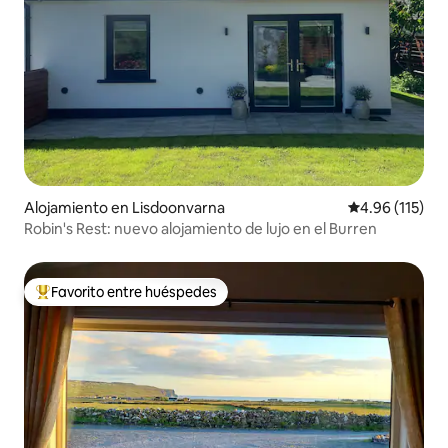
Alojamiento en Lisdoonvarna
Calificación p
4.96 (115)
Robin's Rest: nuevo alojamiento de lujo en el Burren
Favorito entre huéspedes
Favorito entre huéspedes preferido