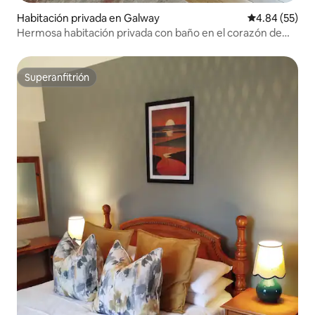
Habitación privada en Galway
Calificación p
4.84 (55)
Hermosa habitación privada con baño en el corazón de
Galway
Superanfitrión
Superanfitrión