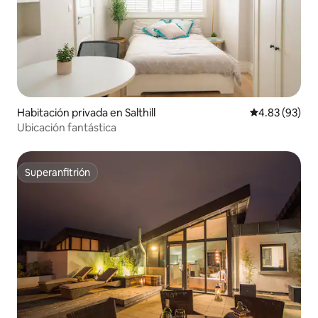
Habitación privada en Salthill
Calificación p
4.83 (93)
Ubicación fantástica
Superanfitrión
Superanfitrión