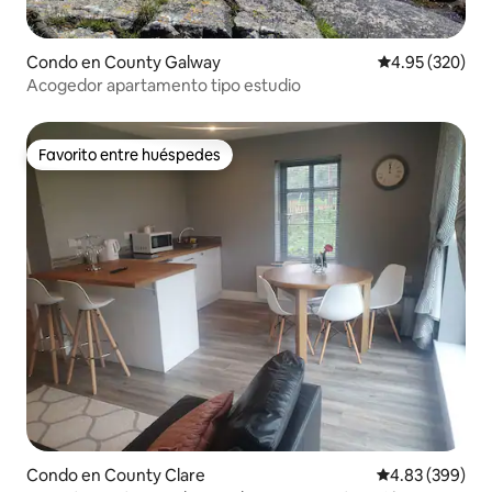
Condo en County Galway
Calificación pr
4.95 (320)
Acogedor apartamento tipo estudio
Favorito entre huéspedes
Favorito entre huéspedes
Condo en County Clare
Calificación pr
4.83 (399)