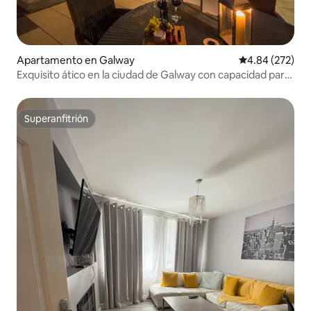
Apartamento en Galway
Calificación pr
4.84 (272)
Exquisito ático en la ciudad de Galway con capacidad para
7 personas
Superanfitrión
Superanfitrión