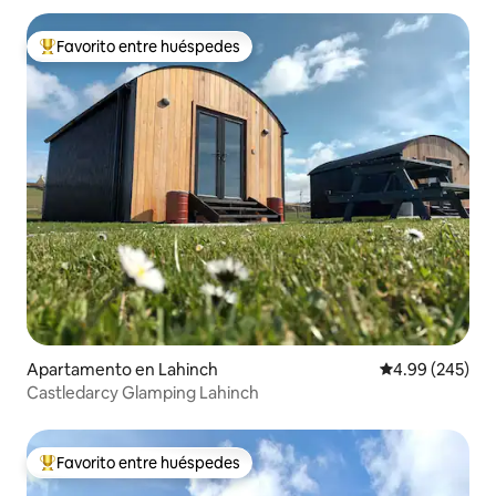
Favorito entre huéspedes
Favorito entre huéspedes preferido
Apartamento en Lahinch
Calificación pr
4.99 (245)
Castledarcy Glamping Lahinch
Favorito entre huéspedes
Favorito entre huéspedes preferido