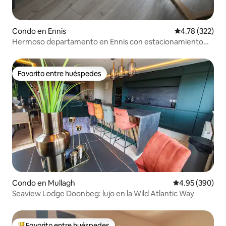
Condo en Ennis
Calificación p
4.78 (322)
Hermoso departamento en Ennis con estacionamiento
gratuito
Favorito entre huéspedes
Favorito entre huéspedes
Condo en Mullagh
Calificación pr
4.95 (390)
Seaview Lodge Doonbeg: lujo en la Wild Atlantic Way
Favorito entre huéspedes