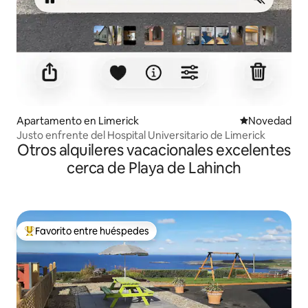
Apartamento en Limerick
Lugar para ho
Novedad
Justo enfrente del Hospital Universitario de Limerick
Otros alquileres vacacionales excelentes
cerca de Playa de Lahinch
Favorito entre huéspedes
Favorito entre huéspedes preferido