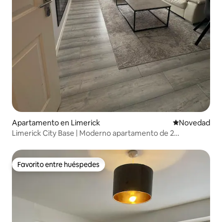
Apartamento en Limerick
Lugar para ho
Novedad
Limerick City Base | Moderno apartamento de 2
dormitorios cerca del castillo y la marina
Favorito entre huéspedes
Favorito entre huéspedes