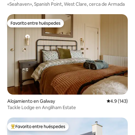
«Seahaven», Spanish Point, West Clare, cerca de Armada
Favorito entre huéspedes
Favorito entre huéspedes
Alojamiento en Galway
Calificación 
4.9 (143)
Tackle Lodge en Angliham Estate
Favorito entre huéspedes
Favorito entre huéspedes preferido