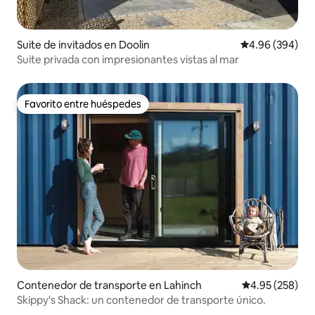
Suite de invitados en Doolin
Calificación pr
4.96 (394)
Suite privada con impresionantes vistas al mar
Favorito entre huéspedes
Favorito entre huéspedes
Contenedor de transporte en Lahinch
Calificación pr
4.95 (258)
Skippy's Shack: un contenedor de transporte único.