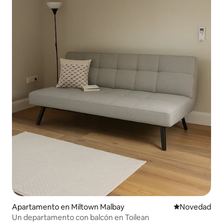
Apartamento en Miltown Malbay
Lugar para ho
Novedad
Un departamento con balcón en Toilean