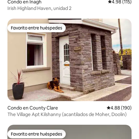
Condo en Inagh
Calificación p
4.98 (115)
Irish Highland Haven, unidad 2
Favorito entre huéspedes
Favorito entre huéspedes
Condo en County Clare
Calificación pr
4.88 (190)
The Village Apt Kilshanny (acantilados de Moher, Doolin)
Favorito entre huéspedes
Favorito entre huéspedes