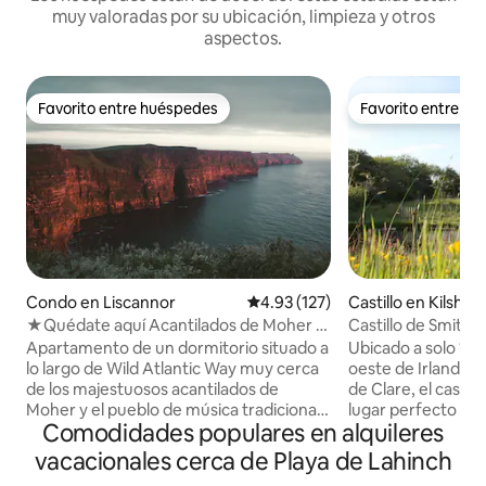
muy valoradas por su ubicación, limpieza y otros
aspectos.
Favorito entre huéspedes
Favorito entre h
Favorito entre huéspedes
Favorito entre h
Condo en Liscannor
Calificación promedio: 4.93 de 5
4.93 (127)
Castillo en Kilshan
★Quédate aquí Acantilados de Moher y
Castillo de Smiths
Doolin★
siglo XV
Apartamento de un dormitorio situado a
Ubicado a solo 10 
lo largo de Wild Atlantic Way muy cerca
oeste de Irlanda,
de los majestuosos acantilados de
de Clare, el castil
Moher y el pueblo de música tradicional
lugar perfecto pa
Comodidades populares en alquileres
irlandesa de Doolin. Cama tamaño king
aventura irlandesa
californiano🛌 súper cómoda 🚿Baño con
verdadero castillo 
vacacionales cerca de Playa de Lahinch
fabulosa ducha de efecto lluvia. Cocina
de estilo auténtic