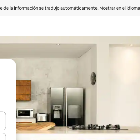
e de la información se tradujo automáticamente. 
Mostrar en el idioma
n las teclas de flecha hacia arriba y hacia abajo o explora con el tact