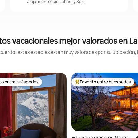
alojamientos en Lahaul y Spiti.
os vacacionales mejor valorados en Lah
uerdo: estas estadías están muy valoradas por su ubicación, 
ito entre huéspedes
Favorito entre huéspedes
 entre huéspedes preferido
Favorito entre huéspedes prefe
 4.85 de 5, 71 reseñas
Estadía en granja en Naggar
C