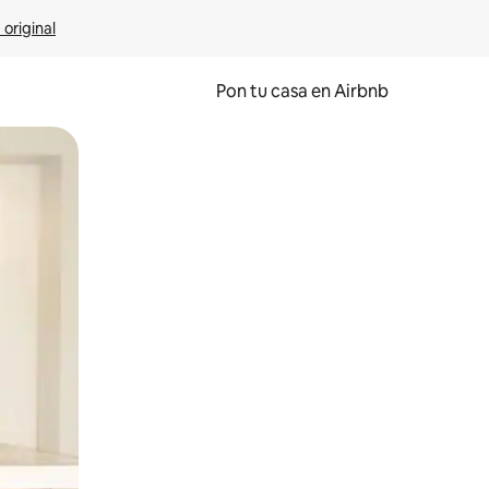
 original
Pon tu casa en Airbnb
o o desliza el dedo.