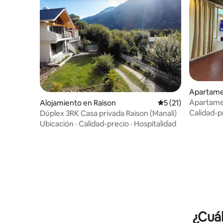
Apartame
Apartamen
Alojamiento en Raison
Calificación promed
5 (21)
habitació
Calidad-p
Dúplex 3RK Casa privada Raison (Manali)
Ubicación
·
Calidad-precio
·
Hospitalidad
¿Cuál