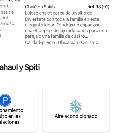
Las atrac
era)
Chalé en Shiah
Calificación promedio:
4.98 (91)
cascada J
anas de
Naggar (11 km). * La tr
Lujoso chalet cerca de un sitio de
 del
ubicación
parapente, Kullu
Diviértete con toda la familia en este
famoso
privada t
elegante lugar. Tendrás un espacioso
sumergir
chalet dúplex de lujo adecuado para una
Chanalti.
momento
a
pareja o una familia de cuatro
ipado con
huéspedes. ★ Dormitorio principal Y
Calidad-precio
·
Ubicación
·
Ciclismo
s, junto
ático Arquitectura ★ de madera y piedra
e hierbas,
★ Vista panorámica al valle ★ Sitio
 Es un
parapente cercano ★ Bañera ★
resco, las
Respaldo de energía ★ Wifi ★ Chimenea
haul y Spiti
tes y
en el interior servicio ★ de comidas
s
interno ★ Zona de jardín y fogata Por
E
favor, ten EN cuenta que : - El desayuno,
o DE 2
las comidas, los calentadores de la
habitación, la leña y todos los demás
VOS 🚫
servicios son exclusivos del precio de la
estancia aquí.
ionamiento
ito en las
Aire acondicionado
alaciones