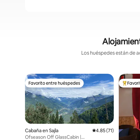
Alojamient
Los huéspedes están de ac
Favorito entre huéspedes
Favor
Favorito entre huéspedes
Favorito
Cabaña en Sajla
Calificación promedio:
4.85 (71)
Ofseason Off GlassCabin |