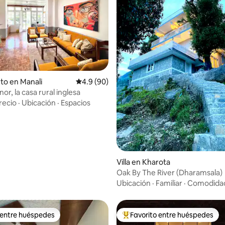
 4.89 de 5, 18 reseñas
to en Manali
Calificación promedio: 4.9 de 5, 90 reseñas
4.9 (90)
r, la casa rural inglesa
recio
·
Ubicación
·
Espacios
Villa en Kharota
Oak By The River (Dharamsala)
Ubicación
·
Familiar
·
Comodida
 entre huéspedes
Favorito entre huéspedes
 entre huéspedes
Favorito entre huéspedes prefe