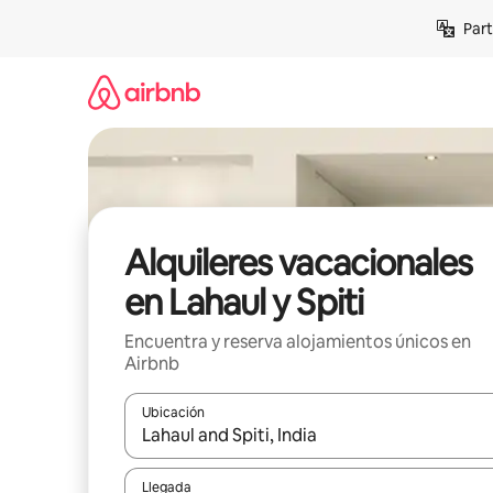
Omite
Part
el
contenido
Alquileres vacacionales
en Lahaul y Spiti
Encuentra y reserva alojamientos únicos en
Airbnb
Ubicación
Cuando los resultados estén disponibles, navega co
Llegada