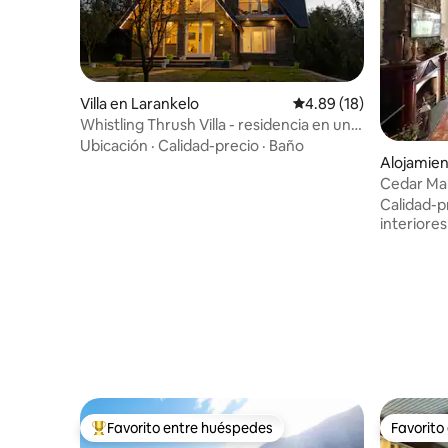
Villa en Larankelo
Calificación promedio:
4.89 (18)
Whistling Thrush Villa - residencia en un
huerto de manzanos
Ubicación
·
Calidad-precio
·
Baño
Alojamien
Cedar Mano
Calidad-p
interiores
Favorito entre huéspedes
Favorito
Favorito entre huéspedes preferido
Favorito