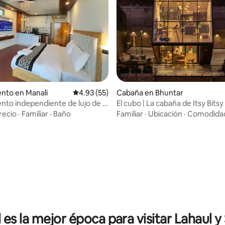
nto en Manali
Calificación promedio: 4.93 de 5, 55 reseñas
4.93 (55)
Cabaña en Bhuntar
to independiente de lujo de 1
El cubo | La cabaña de Itsy Bitsy
io: 5 de 5, 21 reseñas
n y cocina 4
recio
·
Familiar
·
Baño
Familiar
·
Ubicación
·
Comodida
 es la mejor época para visitar Lahaul y 