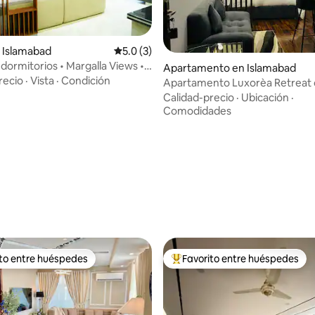
 Islamabad
Calificación promedio: 5.0 de 5, 3 reseñas
5.0 (3)
 dormitorios • Margalla Views •
: 5.0 de 5, 36 reseñas
Apartamento en Islamabad
" • D-12
recio
·
Vista
·
Condición
Apartamento Luxorèa Retreat 
dormitorio (Aeropuerto Interna
Calidad-precio
·
Ubicación
·
Islamabad)
Comodidades
ito entre huéspedes
Favorito entre huéspedes
 entre huéspedes preferido
Favorito entre huéspedes prefe