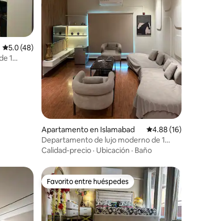
Calificación promedio: 5.0 de 5, 48 reseñas
5.0 (48)
de 1
cional de
Apartamento en Islamabad
Calificación promedio:
4.88 (16)
Departamento de lujo moderno de 1
habitación en el centro de Islamabad
Calidad-precio
·
Ubicación
·
Baño
Favorito entre huéspedes
rido
Favorito entre huéspedes