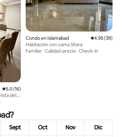
Condo en Islamabad
Calificación promedio:
4.95 (39)
Habitación con cama Sitara
Familiar
·
Calidad-precio
·
Check-in
Calificación promedio: 5.0 de 5, 16 reseñas
5.0 (16)
ista del
 azotea
e
bad?
Sept
Oct
Nov
Dic