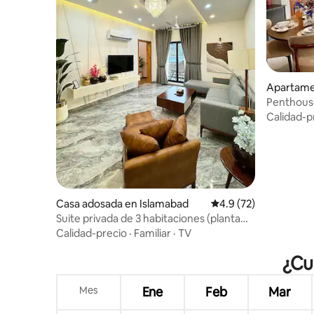
Apartame
Penthouse
Registro
Calidad-p
Casa adosada en Islamabad
Calificación promedio
4.9 (72)
Suite privada de 3 habitaciones (planta
baja) con entrada independiente
Calidad-precio
·
Familiar
·
TV
¿Cu
Mes
Ene
Feb
Mar