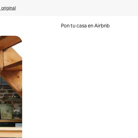
 original
Pon tu casa en Airbnb
o o desliza el dedo.