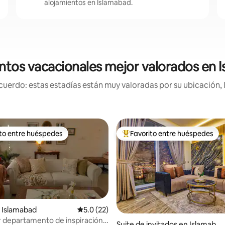
alojamientos en Islamabad.
ntos vacacionales mejor valorados en 
uerdo: estas estadías están muy valoradas por su ubicación, 
ito entre huéspedes
Favorito entre huéspedes
 entre huéspedes preferido
Favorito entre huéspedes prefe
 Islamabad
Calificación promedio: 5.0 de 5, 22 reseñas
5.0 (22)
 departamento de inspiración
Suite de invitados en Islamaba