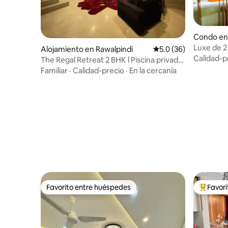
Condo en
Luxe de 2
Alojamiento en Rawalpindi
Calificación promedio
5.0 (36)
LED de 65
Calidad-p
The Regal Retreat 2 BHK l Piscina privada l
Sótano
Familiar
·
Calidad-precio
·
En la cercanía
Favorito entre huéspedes
Favor
Favorito entre huéspedes
Favorito