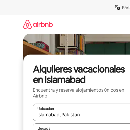
Omite
Part
el
contenido
Alquileres vacacionales
en Islamabad
Encuentra y reserva alojamientos únicos en
Airbnb
Ubicación
Cuando los resultados estén disponibles, navega co
Llegada