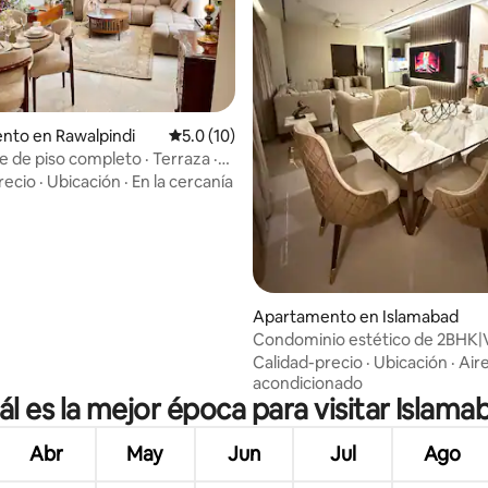
nto en Rawalpindi
Calificación promedio: 5.0 de 5, 10 reseñas
5.0 (10)
 de piso completo · Terraza ·
 de entrada autónomo
recio
·
Ubicación
·
En la cercanía
: 4.9 de 5, 72 reseñas
Apartamento en Islamabad
Condominio estético de 2BHK|V
atardecer de 360°|Piscina en la
Calidad-precio
·
Ubicación
·
Air
acondicionado
ál es la mejor época para visitar Islama
Abr
May
Jun
Jul
Ago