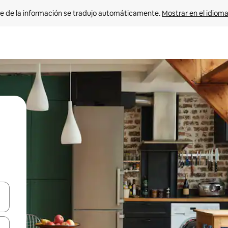
e de la información se tradujo automáticamente. 
Mostrar en el idioma
n las teclas de flecha hacia arriba y hacia abajo o explora con el tact