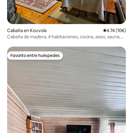
Cabaña en Kouvola
Calificación p
4.74 (106)
Cabaña de madera, 4 habitaciones, cocina, aseo, sauna.
¡También en invierno!
Favorito entre huéspedes
Favorito entre huéspedes