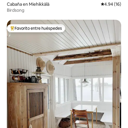
Cabaña en Miehikkälä
Calificación 
4.94 (16)
Birdsong
Favorito entre huéspedes
Favorito entre huéspedes preferido