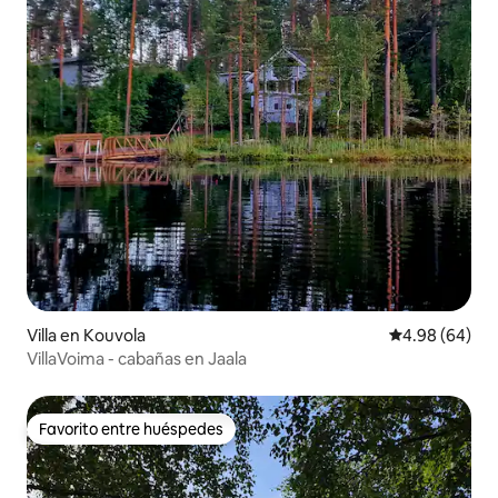
Villa en Kouvola
Calificación p
4.98 (64)
VillaVoima - cabañas en Jaala
Favorito entre huéspedes
Favorito entre huéspedes