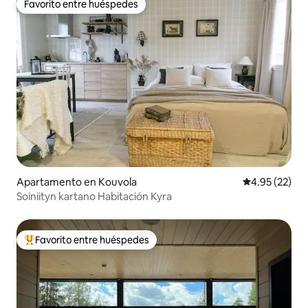
Favorito entre huéspedes
Favorito entre huéspedes
Apartamento en Kouvola
Calificación 
4.95 (22)
Soiniityn kartano Habitación Kyra
Favorito entre huéspedes
Favorito entre huéspedes preferido