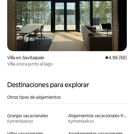
Villa en Savitaipale
Calificación p
4.96 (50)
Villa única junto al lago
Destinaciones para explorar
Otros tipos de alojamientos
Granjas vacacionales
Alojamientos vacacionales frente a la playa
Kymenlaakso
Kymenlaakso
Villas vacacionales
Apartamentos vacacionales