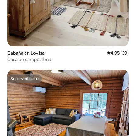
Cabaña en Loviisa
Calificación p
4.95 (39)
Casa de campo al mar
Superanfitrión
Superanfitrión