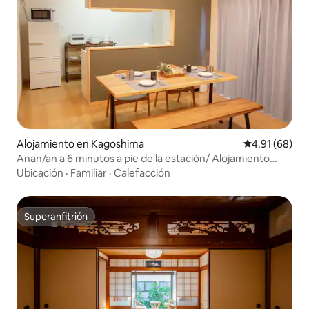
Alojamiento en Kagoshima
Calificación 
4.91 (68)
Anan/an a 6 minutos a pie de la estación/ Alojamiento
familiar
Ubicación
·
Familiar
·
Calefacción
Superanfitrión
Superanfitrión