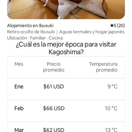
Alojamiento en Ibusuki
Calificaci
5 (20)
Retiro oculto de Ibusuki｜Aguas termales y hogar japonés
Ubicación
·
Familiar
·
Cocina
¿Cuál es la mejor época para visitar
Kagoshima?
Mes
Precio
Temperatura
promedio
promedio
Ene
$61 USD
9 °C
Feb
$66 USD
10 °C
Mar
$62 USD
13 °C