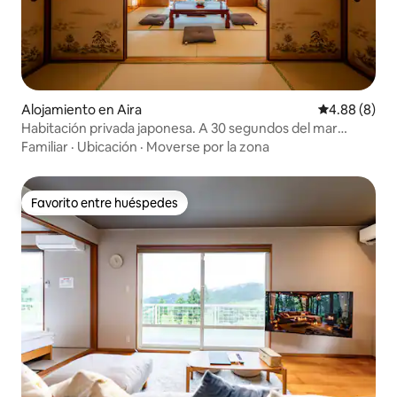
Alojamiento en Aira
Calificación 
4.88 (8)
Habitación privada japonesa. A 30 segundos del mar
donde se puede ver el volcán. Barbacoa en el jardín.
Familiar
·
Ubicación
·
Moverse por la zona
Ramen y aguas termales a pie. El campo de golf está a 15
minutos en coche.
Favorito entre huéspedes
Favorito entre huéspedes