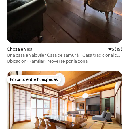
Choza en Isa
Calificaci
5 (19)
Una casa en alquiler Casa de samurái | Casa tradicional de
150 años | Alojamiento con jardín y experiencias | Samurai
Ubicación
·
Familiar
·
Moverse por la zona
House
Favorito entre huéspedes
Favorito entre huéspedes