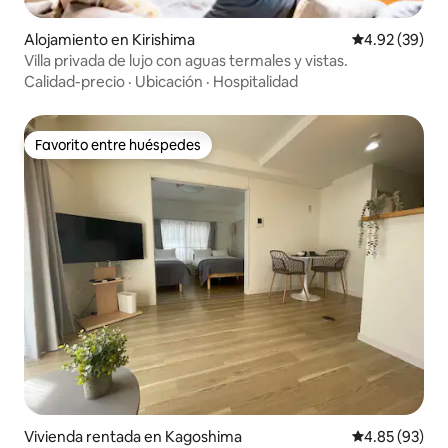
Alojamiento en Kirishima
Calificación p
4.92 (39)
Villa privada de lujo con aguas termales y vistas.
Calidad-precio
·
Ubicación
·
Hospitalidad
Favorito entre huéspedes
Favorito entre huéspedes
Vivienda rentada en Kagoshima
Calificación p
4.85 (93)