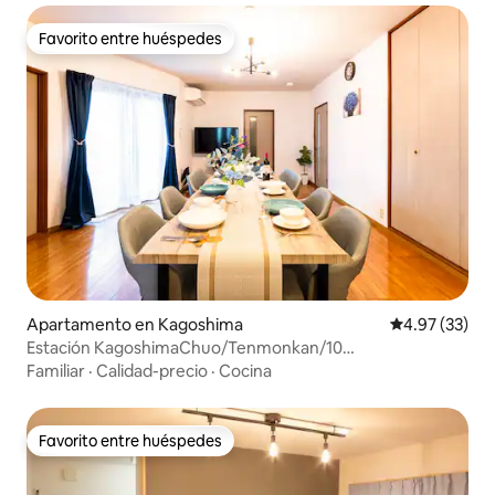
Favorito entre huéspedes
Favorito entre huéspedes
Apartamento en Kagoshima
Calificación 
4.97 (33)
Estación KagoshimaChuo/Tenmonkan/10
personas/Estacionamiento
Familiar
·
Calidad-precio
·
Cocina
Favorito entre huéspedes
Favorito entre huéspedes