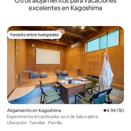
Otros alojamientos para vacaciones
excelentes en Kagoshima
Favorito entre huéspedes
Favorito entre huéspedes
Alojamiento en Kagoshima
Calificación 
4.94 (16)
Experimenta el cautivador azul de Sakurajima
Ubicación
·
Familiar
·
Parrilla