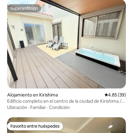
Superanfitrión
Superanfitrión
Alojamiento en Kirishima
Calificación p
4.85 (39)
Edificio completo en el centro de la ciudad de Kirishima /
Sauna privada y amplio departamento de 3 habitaciones,
Ubicación
·
Familiar
·
Condición
sala y cocina / Capacidad para hasta 8 personas /
Proyector /
Favorito entre huéspedes
Favorito entre huéspedes