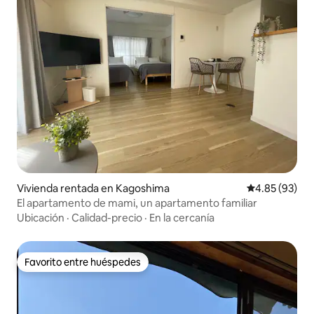
Vivienda rentada en Kagoshima
Calificación p
4.85 (93)
El apartamento de mami, un apartamento familiar
Ubicación
·
Calidad-precio
·
En la cercanía
Favorito entre huéspedes
Favorito entre huéspedes