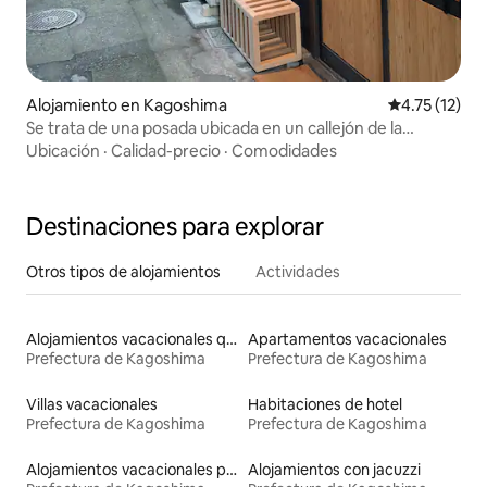
Alojamiento en Kagoshima
Calificación 
4.75 (12)
Se trata de una posada ubicada en un callejón de la
histórica ciudad de Nayamabori, en la que se puede llegar
Ubicación
·
Calidad-precio
·
Comodidades
fácilmente.
Destinaciones para explorar
Otros tipos de alojamientos
Actividades
Alojamientos vacacionales que admiten mascotas
Apartamentos vacacionales
Prefectura de Kagoshima
Prefectura de Kagoshima
Villas vacacionales
Habitaciones de hotel
Prefectura de Kagoshima
Prefectura de Kagoshima
Alojamientos vacacionales para familias
Alojamientos con jacuzzi