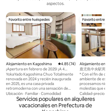
aspectos.
Favorito entre huéspedes
Favorito entre h
Favorito entre huéspedes
Favorito entre h
Alojamiento en Kagoshima
Calificación promedio: 4.85 de 
4.85 (74)
Alojamiento en K
¡Apertura en febrero de 2025! ¡A 4
鹿児島中央駅周辺!¡H
minutos a pie de la estación central!
estacionamiento gr
YokaYado Kagoshima Chuo Totalmente
* Con el fin de dec
Alojamiento privado japonés moderno y
¡WiFi! ¡Netflix!¡Un
renovada en 2024 y recién inaugurada
ambiente de esta i
retro - Relájate en el balcón de la azotea
hogar!
en 2025, es una casa privada
procesamos ningun
retromoderna con una sensación de
molestias que este 
limpieza. Creé esta posada con el
Este edificio está
Ubicación
·
Familiar
·
Comodidad
Calidad-precio
·
Ub
concepto de "un espacio donde puedes
Servicios populares en alquileres
exclusivamente pa
relajarte con tu familia y amigos
techo es espacioso
vacacionales en Prefectura de
mientras disfrutas de la nostalgia de las
intoxicación por 