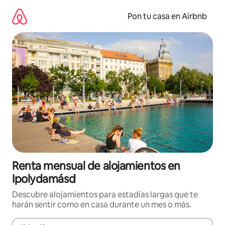
Omite
el
Pon tu casa en Airbnb
contenido
Renta mensual de alojamientos en
Ipolydamásd
Descubre alojamientos para estadías largas que te
harán sentir como en casa durante un mes o más.