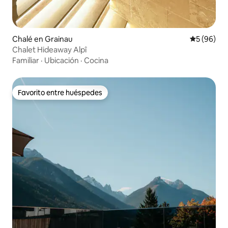
Chalé en Grainau
Calificaci
5 (96)
Chalet Hideaway Alpî
Familiar
·
Ubicación
·
Cocina
Favorito entre huéspedes
Favorito entre huéspedes