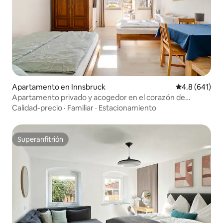
Apartamento en Innsbruck
Calificación 
4.8 (641)
Apartamento privado y acogedor en el corazón de
Innsbruck
Calidad-precio
·
Familiar
·
Estacionamiento
Superanfitrión
Superanfitrión