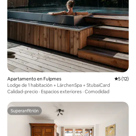
Apartamento en Fulpmes
Calificaci
5 (12)
Lodge de 1 habitación + LärchenSpa + StubaiCard
Calidad-precio
·
Espacios exteriores
·
Comodidad
Superanfitrión
Superanfitrión