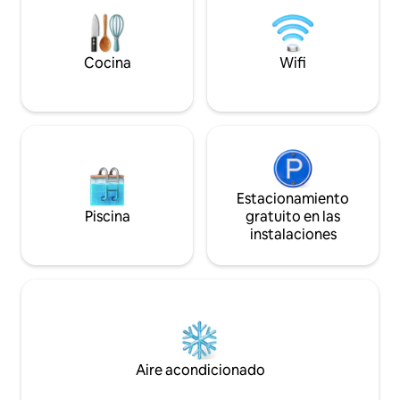
privadas y ofrecemos apartamentos en
cocina está bien e
nuestra propia casa. Me llamo Angela y
siempre estaré en el alojamiento
durante tu estancia.
Cocina
Wifi
Estacionamiento
Piscina
gratuito en las
instalaciones
Aire acondicionado