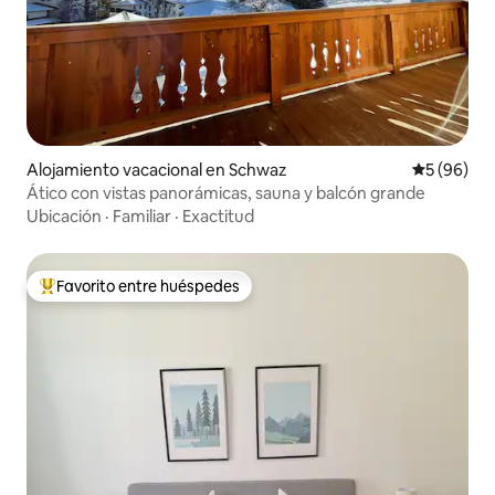
Alojamiento vacacional en Schwaz
Calificaci
5 (96)
Ático con vistas panorámicas, sauna y balcón grande
Ubicación
·
Familiar
·
Exactitud
Favorito entre huéspedes
Favorito entre huéspedes preferido