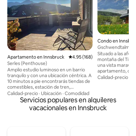
Condo en Innsbru
Gschwendtalm-Tiro
Take-Time
Situado a las afue
Apartamento en Innsbruck
Calificación promedio: 4.95 de 5
4.95 (168)
montaña del Tirol,
Serles (Penthouse)
una vista maravillo
Amplio estudio luminoso en un barrio
apartamento, que
tranquilo y con una ubicación céntrica. A
amorosamente tra
Calidad-precio
·
Ub
10 minutos a pie encontrarás tiendas de
te permitirá calmar
comestibles, estación de tren,
instante. Un telef
restaurantes y el centro de la ciudad. El
Calidad-precio
·
Ubicación
·
Comodidad
permite practicar
apartamento es perfecto para un grupo
Servicios populares en alquileres
de montaña en ver
de máximo 6 personas. La cocina
embargo, incluso 
vacacionales en Innsbruck
totalmente equipada, la sala de estar y el
simplemente "se q
espacio de trabajo, así como la
sentirán como en casa. WIFI, 
maravillosa terraza, lo convierten en una
BT, espacio de es
excelente opción para estancias largas.
disponibles de for
Somos propietarios de habitaciones
sauna tomamos un