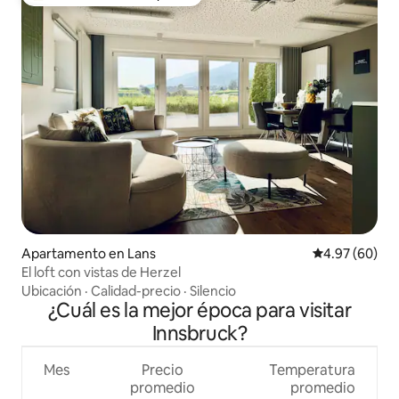
Favorito entre huéspedes preferido
Apartamento en Lans
Calificación p
4.97 (60)
El loft con vistas de Herzel
Ubicación
·
Calidad-precio
·
Silencio
¿Cuál es la mejor época para visitar
Innsbruck?
Mes
Precio
Temperatura
promedio
promedio