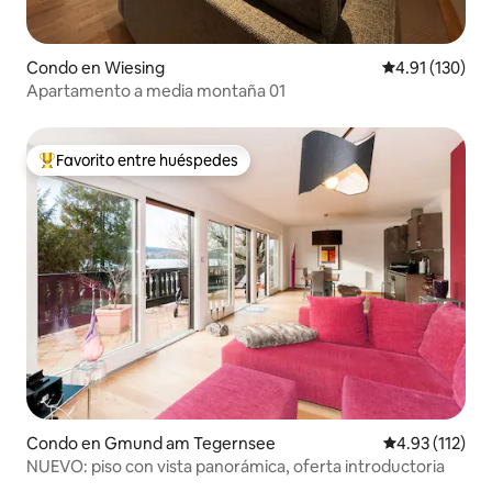
Condo en Wiesing
Calificación p
4.91 (130)
Apartamento a media montaña 01
Favorito entre huéspedes
Favorito entre huéspedes preferido
Condo en Gmund am Tegernsee
Calificación p
4.93 (112)
NUEVO: piso con vista panorámica, oferta introductoria