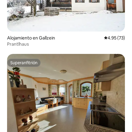
Alojamiento en Gallzein
Calificación 
4.95 (73)
Prantlhaus
Superanfitrión
Superanfitrión