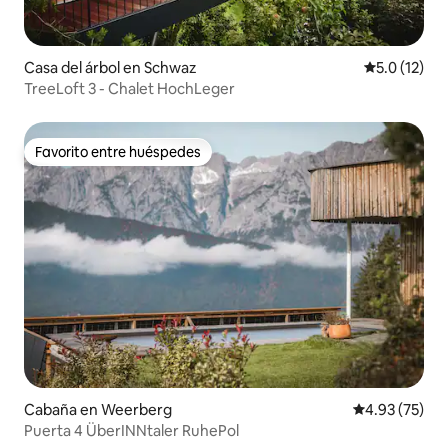
Casa del árbol en Schwaz
Calificación
5.0 (12)
TreeLoft 3 - Chalet HochLeger
Favorito entre huéspedes
Favorito entre huéspedes
Cabaña en Weerberg
Calificación 
4.93 (75)
Puerta 4 ÜberINNtaler RuhePol