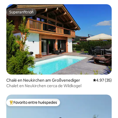
Superanfitrión
Superanfitrión
Chalé en Neukirchen am Großvenediger
Calificación 
4.97 (35)
Chalet en Neukirchen cerca de Wildkogel
Favorito entre huéspedes
Favorito entre huéspedes preferido