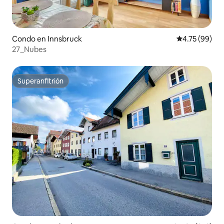
Condo en Innsbruck
Calificación 
4.75 (99)
27_Nubes
Superanfitrión
Superanfitrión