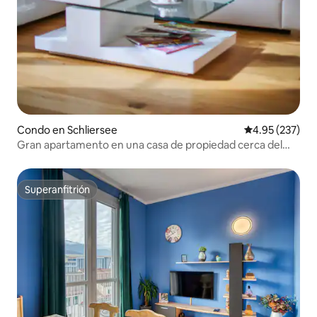
Condo en Schliersee
Calificación pr
4.95 (237)
Gran apartamento en una casa de propiedad cerca del
lago
Superanfitrión
Superanfitrión