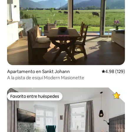
Apartamento en Sankt Johann
Calificación pr
4.98 (129)
A la pista de esquí Modern Masionette
Favorito entre huéspedes
Favorito entre huéspedes