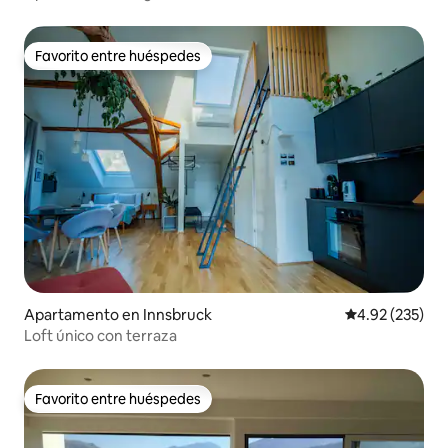
Favorito entre huéspedes
Favorito entre huéspedes
Apartamento en Innsbruck
Calificación pr
4.92 (235)
Loft único con terraza
Favorito entre huéspedes
Favorito entre huéspedes