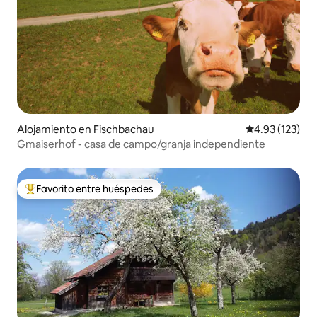
Alojamiento en Fischbachau
Calificación p
4.93 (123)
Gmaiserhof - casa de campo/granja independiente
Favorito entre huéspedes
Favorito entre huéspedes preferido