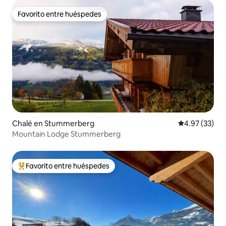
Favorito entre huéspedes
Favorito entre huéspedes
Chalé en Stummerberg
Calificación 
4.97 (33)
Mountain Lodge Stummerberg
Favorito entre huéspedes
Favorito entre huéspedes preferido