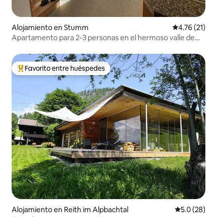
Alojamiento en Stumm
Calificación 
4.76 (21)
Apartamento para 2-3 personas en el hermoso valle de
Zillertal
Favorito entre huéspedes
Favorito entre huéspedes preferido
Alojamiento en Reith im Alpbachtal
Calificación
5.0 (28)