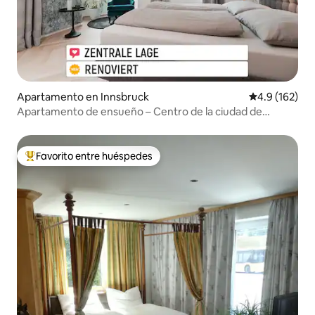
Apartamento en Innsbruck
Calificación 
4.9 (162)
Apartamento de ensueño – Centro de la ciudad de
Innsbruck / AHS 03
Favorito entre huéspedes
Favorito entre huéspedes preferido