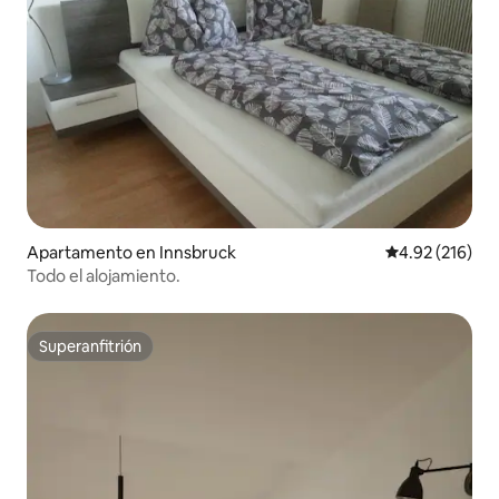
Apartamento en Innsbruck
Calificación p
4.92 (216)
Todo el alojamiento.
Superanfitrión
Superanfitrión