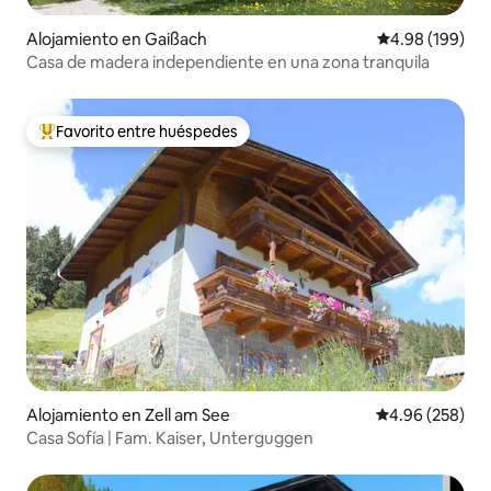
Alojamiento en Gaißach
Calificación pr
4.98 (199)
Casa de madera independiente en una zona tranquila
Favorito entre huéspedes
Favorito entre huéspedes preferido
Alojamiento en Zell am See
Calificación pr
4.96 (258)
Casa Sofía | Fam. Kaiser, Unterguggen