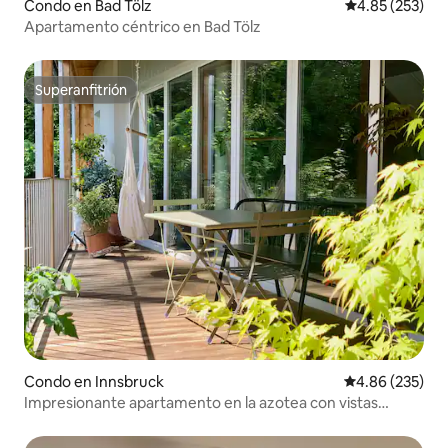
Condo en Bad Tölz
Calificación pr
4.85 (253)
Apartamento céntrico en Bad Tölz
Superanfitrión
Superanfitrión
Condo en Innsbruck
Calificación pr
4.86 (235)
Impresionante apartamento en la azotea con vistas
impresionantes