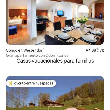
Condo en Westendorf
Calificación p
4.88 (151)
Gran apartamento con 2 dormitorios
Casas vacacionales para familias
Favorito entre huéspedes
Favorito entre huéspedes preferido