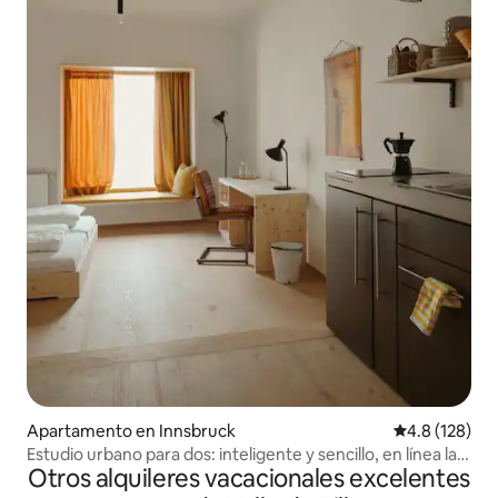
Apartamento en Innsbruck
Calificación 
4.8 (128)
Estudio urbano para dos: inteligente y sencillo, en línea las
Otros alquileres vacacionales excelentes
24 horas, los 7 días de la semana