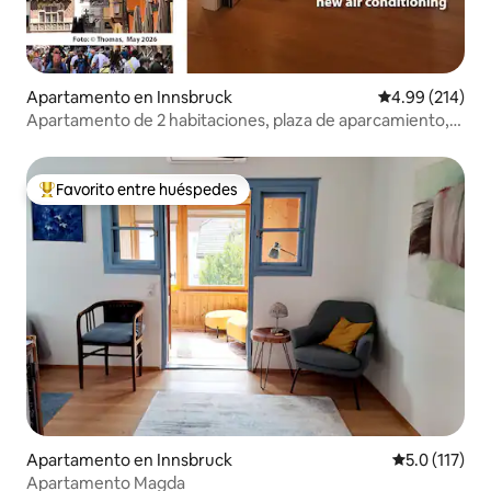
Apartamento en Innsbruck
Calificación pr
4.99 (214)
Apartamento de 2 habitaciones, plaza de aparcamiento,
aire acondicionado, 2-3 personas
Favorito entre huéspedes
Favorito entre huéspedes preferido
Apartamento en Innsbruck
Calificación 
5.0 (117)
Apartamento Magda