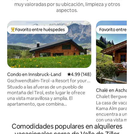
muy valoradas por su ubicación, limpieza y otros
aspectos.
Favorito entre huéspedes
Favorito entre h
Favorito entre huéspedes preferido
Favorito entre h
Condo en Innsbruck-Land
Calificación promedio: 4.99 de 5
4.99 (148)
Gschwendtalm-Tirol -a Resort for your
Take-Time
Situado a las afueras de un pueblo de
Chalé en Aschau im
montaña del Tirol, este lugar le ofrece
Chalet Bergwell Ho
una vista maravillosa y amplia. El
La casa de vacacio
apartamento, que combina
Kama Alm para has
amorosamente tradición y modernidad,
encuentra a unos 
te permitirá calmarte y recargar pilas al
con una vista maravillosa! 
instante. Un teleférico cercano le
Comodidades populares en alquileres
amueblado con gra
permite practicar todo tipo de deportes
detalles y materia
de montaña en verano e invierno. Sin