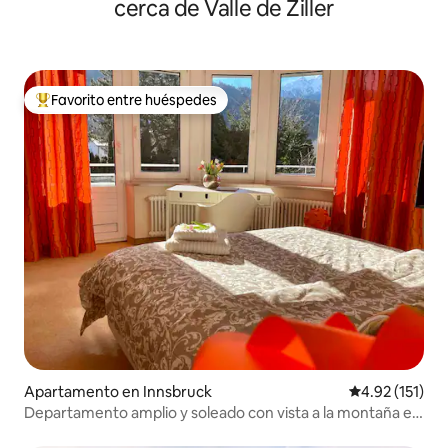
cerca de Valle de Ziller
Favorito entre huéspedes
Favorito entre huéspedes preferido
Apartamento en Innsbruck
Calificación p
4.92 (151)
Departamento amplio y soleado con vista a la montaña en
una villa encantadora