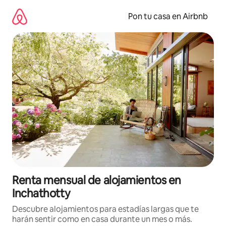
Omite
el
Pon tu casa en Airbnb
contenido
Renta mensual de alojamientos en
Inchathotty
Descubre alojamientos para estadías largas que te
harán sentir como en casa durante un mes o más.