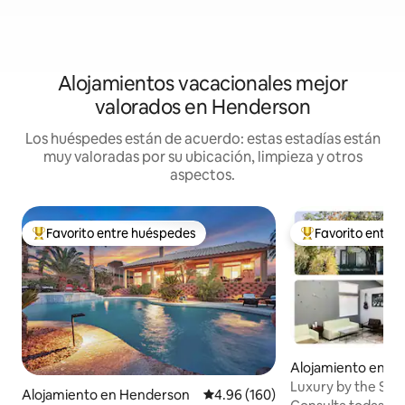
Alojamientos vacacionales mejor
valorados en Henderson
Los huéspedes están de acuerdo: estas estadías están
muy valoradas por su ubicación, limpieza y otros
aspectos.
Favorito entre huéspedes
Favorito entre
Favorito entre huéspedes preferido
Favorito entre hu
Alojamiento en H
Luxury by the Stri
Alojamiento en Henderson
Calificación promedio: 4.96 de 5
4.96 (160)
5 estrellas a 8 mi