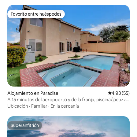
Favorito entre huéspedes
Favorito entre huéspedes
Alojamiento en Paradise
Calificación 
4.93 (55)
A 15 minutos del aeropuerto y de la franja, piscina/jacuzzi,
wifi rápido
Ubicación
·
Familiar
·
En la cercanía
Superanfitrión
Superanfitrión