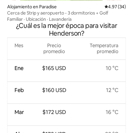
Alojamiento en Paradise
Calificación p
4.97 (34)
Cerca de Strip y aeropuerto - 3 dormitorios + Golf
Familiar
·
Ubicación
·
Lavandería
¿Cuál es la mejor época para visitar
Henderson?
Mes
Precio
Temperatura
promedio
promedio
Ene
$165 USD
10 °C
Feb
$160 USD
12 °C
Mar
$172 USD
16 °C