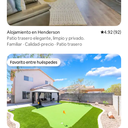
Alojamiento en Henderson
Calificación p
4.92 (92)
Patio trasero elegante, limpio y privado.
Familiar
·
Calidad-precio
·
Patio trasero
Favorito entre huéspedes
Favorito entre huéspedes