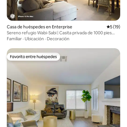
Casa de huéspedes en Enterprise
Calificaci
5 (19)
Sereno refugio Wabi-Sabi | Casita privada de 1000 pies
cuadrados
Familiar
·
Ubicación
·
Decoración
Favorito entre huéspedes
Favorito entre huéspedes