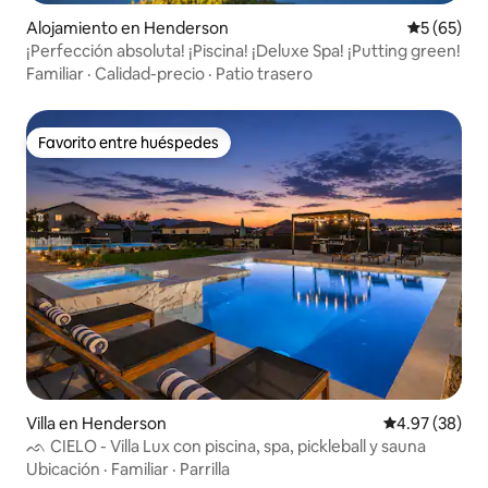
Alojamiento en Henderson
Calificaci
5 (65)
¡Perfección absoluta! ¡Piscina! ¡Deluxe Spa! ¡Putting green!
Familiar
·
Calidad-precio
·
Patio trasero
Favorito entre huéspedes
Favorito entre huéspedes
Villa en Henderson
Calificación p
4.97 (38)
ᨒ CIELO - Villa Lux con piscina, spa, pickleball y sauna
Ubicación
·
Familiar
·
Parrilla