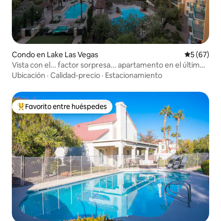
Condo en Lake Las Vegas
Calificaci
5 (67)
Vista con el... factor sorpresa... apartamento en el último
piso
Ubicación
·
Calidad-precio
·
Estacionamiento
Favorito entre huéspedes
Favorito entre huéspedes preferido