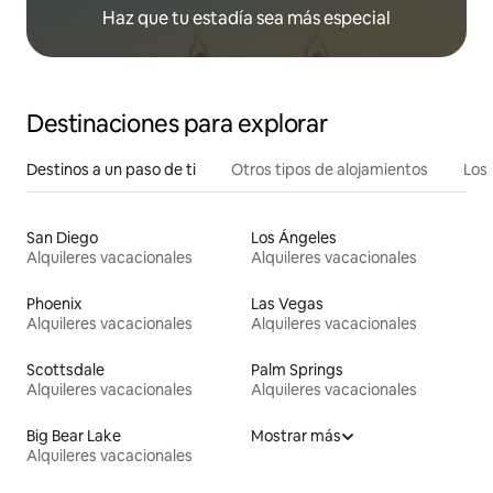
Haz que tu estadía sea más especial
Destinaciones para explorar
Destinos a un paso de ti
Otros tipos de alojamientos
Los 
San Diego
Los Ángeles
Alquileres vacacionales
Alquileres vacacionales
Phoenix
Las Vegas
Alquileres vacacionales
Alquileres vacacionales
Scottsdale
Palm Springs
Alquileres vacacionales
Alquileres vacacionales
Big Bear Lake
Mostrar más
Alquileres vacacionales