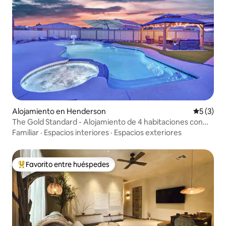
Alojamiento en Henderson
Calificac
5 (3)
The Gold Standard - Alojamiento de 4 habitaciones con
piscina y zona de descanso
Familiar
·
Espacios interiores
·
Espacios exteriores
Favorito entre huéspedes
Favorito entre huéspedes preferido