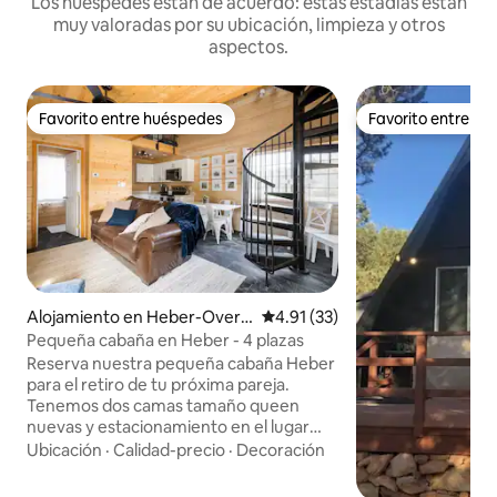
Los huéspedes están de acuerdo: estas estadías están
muy valoradas por su ubicación, limpieza y otros
aspectos.
Favorito entre huéspedes
Favorito entre h
Favorito entre huéspedes
Favorito entre h
Alojamiento en Heber-Overg
Calificación promedio: 4.91 de 
4.91 (33)
aard
Pequeña cabaña en Heber - 4 plazas
Reserva nuestra pequeña cabaña Heber
para el retiro de tu próxima pareja.
Tenemos dos camas tamaño queen
nuevas y estacionamiento en el lugar
para dos vehículos. Venga a disfrutar del
Ubicación
·
Calidad-precio
·
Decoración
fogón, los juegos de mesa, la comodidad
de una cabaña pequeña y suficiente