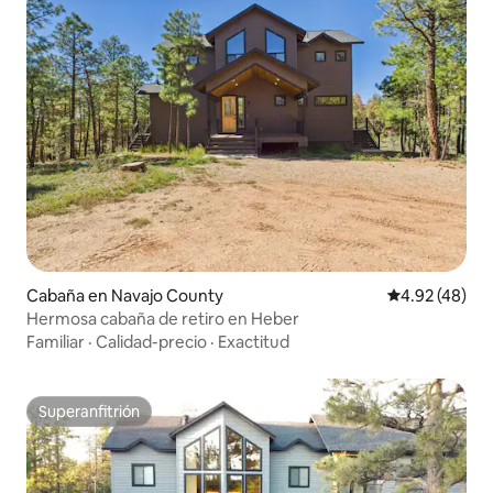
Cabaña en Navajo County
Calificación 
4.92 (48)
Hermosa cabaña de retiro en Heber
Familiar
·
Calidad-precio
·
Exactitud
Superanfitrión
Superanfitrión