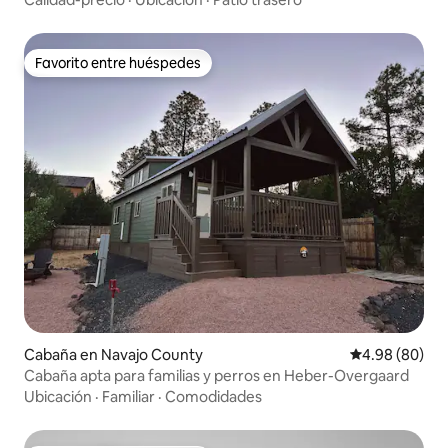
Favorito entre huéspedes
Favorito entre huéspedes
Cabaña en Navajo County
Calificación p
4.98 (80)
Cabaña apta para familias y perros en Heber-Overgaard
Ubicación
·
Familiar
·
Comodidades