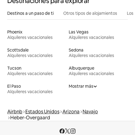
Destinaciones para explorar
Destinos a un paso de ti
Otros tipos de alojamientos
Los 
Phoenix
Las Vegas
Alquileres vacacionales
Alquileres vacacionales
Scottsdale
Sedona
Alquileres vacacionales
Alquileres vacacionales
Tucson
Albuquerque
Alquileres vacacionales
Alquileres vacacionales
El Paso
Mostrar más
Alquileres vacacionales
Airbnb
Estados Unidos
Arizona
Navajo
Heber-Overgaard