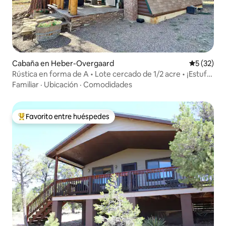
Cabaña en Heber-Overgaard
Calificaci
5 (32)
Rústica en forma de A • Lote cercado de 1/2 acre • ¡Estufa
de leña!
Familiar
·
Ubicación
·
Comodidades
Favorito entre huéspedes
Favorito entre huéspedes preferido