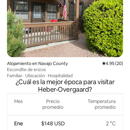
Alojamiento en Navajo County
Calificación p
4.95 (20)
Escondite de erizos
Familiar
·
Ubicación
·
Hospitalidad
¿Cuál es la mejor época para visitar
Heber-Overgaard?
Mes
Precio
Temperatura
promedio
promedio
Ene
$148 USD
2 °C