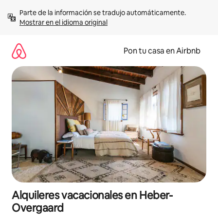
Omite
Parte de la información se tradujo automáticamente. 
el
Mostrar en el idioma original
contenido
Pon tu casa en Airbnb
Alquileres vacacionales en Heber-
Overgaard