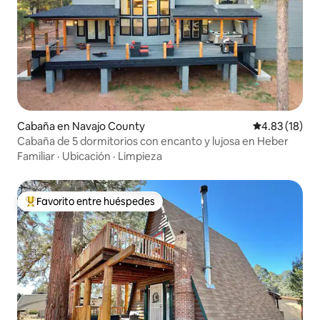
Cabaña en Navajo County
Calificación 
4.83 (18)
Cabaña de 5 dormitorios con encanto y lujosa en Heber
Familiar
·
Ubicación
·
Limpieza
Favorito entre huéspedes
Favorito entre huéspedes preferido