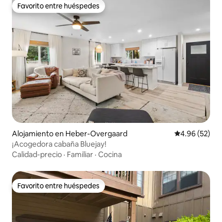
Favorito entre huéspedes
Favorito entre huéspedes
Alojamiento en Heber-Overgaard
Calificación p
4.96 (52)
¡Acogedora cabaña Bluejay!
Calidad-precio
·
Familiar
·
Cocina
Favorito entre huéspedes
Favorito entre huéspedes