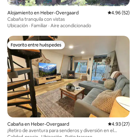
Alojamiento en Heber-Overgaard
Calificación p
4.96 (52)
Cabaña tranquila con vistas
Ubicación
·
Familiar
·
Aire acondicionado
Favorito entre huéspedes
Favorito entre huéspedes
Cabaña en Heber-Overgaard
Calificación 
4.93 (27)
¡Retiro de aventura para senderos y diversión en el
bosque!
Calidad-precio
·
Ubicación
·
Patio trasero