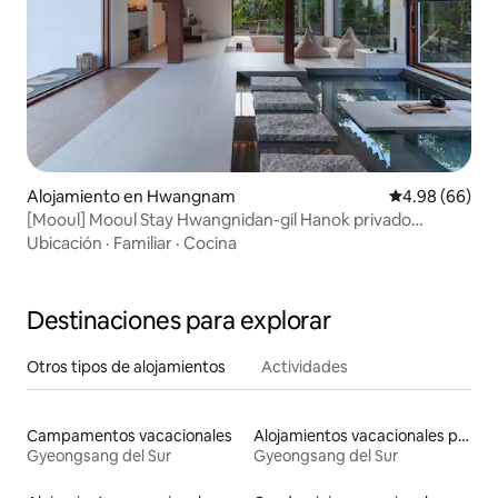
Alojamiento en Hwangnam
Calificación p
4.98 (66)
[Mooul] Mooul Stay Hwangnidan-gil Hanok privado
emocional
Ubicación
·
Familiar
·
Cocina
Destinaciones para explorar
Otros tipos de alojamientos
Actividades
Campamentos vacacionales
Alojamientos vacacionales para familias
Gyeongsang del Sur
Gyeongsang del Sur