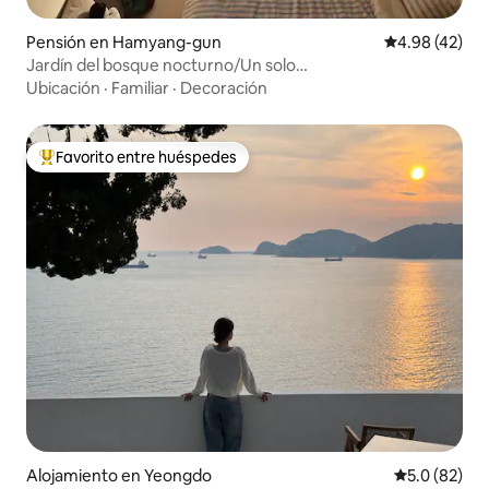
Pensión en Hamyang-gun
Calificación 
4.98 (42)
Jardín del bosque nocturno/Un solo
equipo/Desayuno/Viaje en pareja/Alojamiento emocional
Ubicación
·
Familiar
·
Decoración
Favorito entre huéspedes
Favorito entre huéspedes preferido
Alojamiento en Yeongdo
Calificación
5.0 (82)