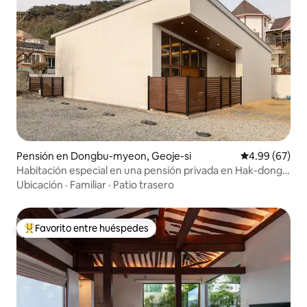
Pensión en Dongbu-myeon, Geoje-si
Calificación p
4.99 (67)
Habitación especial en una pensión privada en Hak-dong,
Geoje-si
Ubicación
·
Familiar
·
Patio trasero
Favorito entre huéspedes
Favorito entre huéspedes preferido