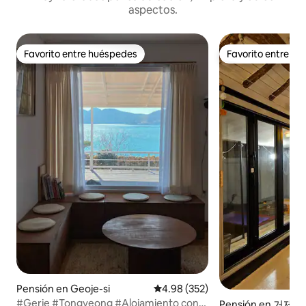
aspectos.
Favorito entre huéspedes
Favorito entre h
Favorito entre huéspedes
Favorito entre h
Pensión en Geoje-si
Calificación promedio: 4.98 de 5
4.98 (352)
#Gerje #Tongyeong #Alojamiento con
Pensión en 거제시