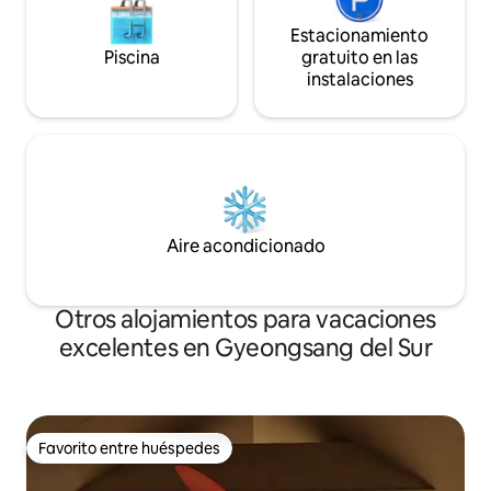
Información importante antes de
paseo marítimo ha
reservar -Para cocinar pescado o carne a
disfrutas del pais
Estacionamiento
la parrilla, debe utilizar la parrilla que se
estuario. Es un l
Piscina
gratuito en las
proporciona y cocinarlo al aire libre. -
sentir la sensibili
instalaciones
Después de las 10 de la noche, se
tranquilo y cálido
restringe el consumo de bebidas y
lugar para explor
comidas en la terraza al aire libre para
turísticas cercana
respetar a los vecinos que viven juntos.
del anuncio es Son 6, Hadun 3-gil,
Gracias por su comprensión. La política
Dundeok-myeon, Ge
de reembolso está sujeta a las pautas de
recordaremos en 
reembolso de Airbnb.
reservado. Llegada
out 12:00 a. m.
Aire acondicionado
Otros alojamientos para vacaciones
excelentes en Gyeongsang del Sur
Favorito entre huéspedes
Favorito entre huéspedes