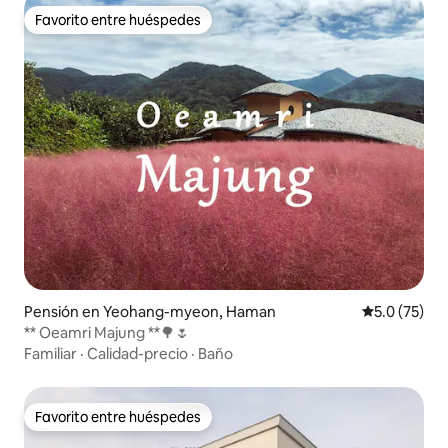
Favorito entre huéspedes
Favorito entre huéspedes
Pensión en Yeohang-myeon, Haman
Calificación
5.0 (75)
** Oeamri Majung **🌳🌷
Familiar
·
Calidad-precio
·
Baño
Favorito entre huéspedes
Favorito entre huéspedes