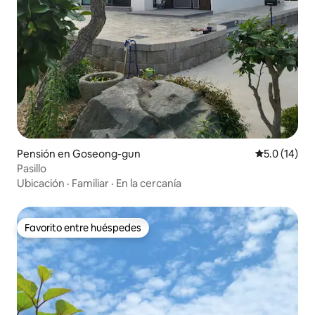
Pensión en Goseong-gun
Calificación
5.0 (14)
Pasillo
Ubicación
·
Familiar
·
En la cercanía
Favorito entre huéspedes
Favorito entre huéspedes