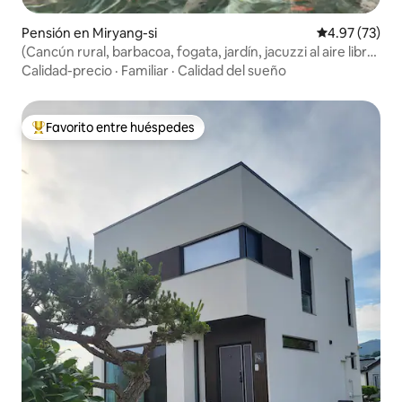
Pensión en Miryang-si
Calificación 
4.97 (73)
(Cancún rural, barbacoa, fogata, jardín, jacuzzi al aire libre)
Casa rural privada con amplio patio con buena vista
Calidad-precio
·
Familiar
·
Calidad del sueño
Favorito entre huéspedes
Favorito entre huéspedes preferido