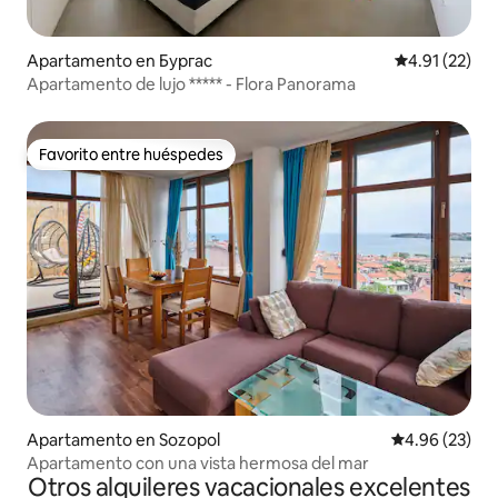
Apartamento en Бургас
Calificación 
4.91 (22)
Apartamento de lujo ***** - Flora Panorama
Favorito entre huéspedes
Favorito entre huéspedes
Apartamento en Sozopol
Calificación p
4.96 (23)
Apartamento con una vista hermosa del mar
Otros alquileres vacacionales excelentes