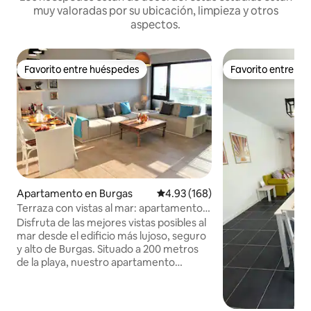
muy valoradas por su ubicación, limpieza y otros
aspectos.
Favorito entre huéspedes
Favorito entre h
Favorito entre huéspedes
Favorito entre h
Apartamento en Burgas
Calificación promedio: 4.93 de 5
4.93 (168)
Terraza con vistas al mar: apartamento
céntrico de lujo a 200 metros de la playa
Disfruta de las mejores vistas posibles al
mar desde el edificio más lujoso, seguro
y alto de Burgas. Situado a 200 metros
de la playa, nuestro apartamento
totalmente equipado, con aire
acondicionado y 2 dormitorios, tiene
capacidad para 5 personas