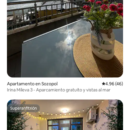
Apartamento en Sozopol
Calificación p
4.96 (46)
Irina Mileva 3 - Aparcamiento gratuito y vistas al mar
Superanfitrión
Superanfitrión