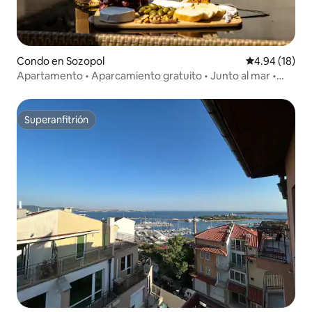
Condo en Sozopol
Calificación 
4.94 (18)
Apartamento • Aparcamiento gratuito • Junto al mar •
Sozopol
Superanfitrión
Superanfitrión