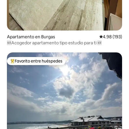
Apartamento en Burgas
Calificación pr
4.98 (193)
🆕Acogedor apartamento tipo estudio para ti 🆕
Favorito entre huéspedes
Favorito entre huéspedes preferido