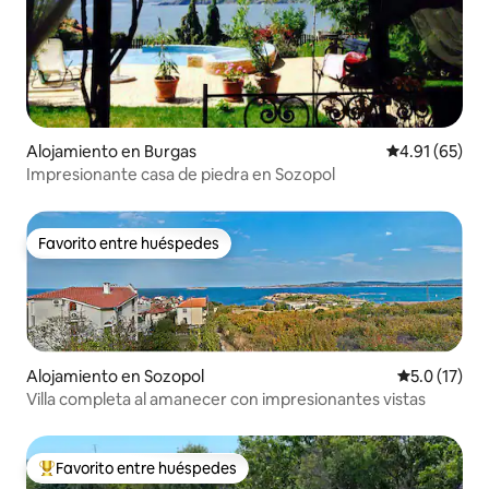
Alojamiento en Burgas
Calificación 
4.91 (65)
Impresionante casa de piedra en Sozopol
Favorito entre huéspedes
Favorito entre huéspedes
Alojamiento en Sozopol
Calificación
5.0 (17)
Villa completa al amanecer con impresionantes vistas
Favorito entre huéspedes
Favorito entre huéspedes preferido