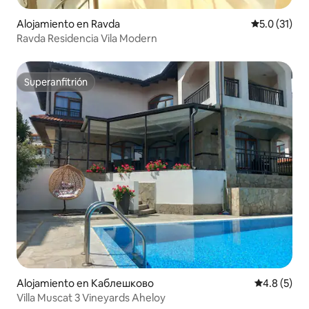
Alojamiento en Ravda
Calificación
5.0 (31)
Ravda Residencia Vila Modern
Superanfitrión
Superanfitrión
Alojamiento en Каблешково
Calificació
4.8 (5)
Villa Muscat 3 Vineyards Aheloy