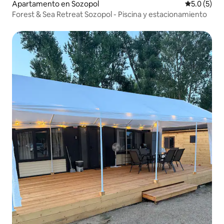
Apartamento en Sozopol
Calificació
5.0 (5)
Forest & Sea Retreat Sozopol - Piscina y estacionamiento