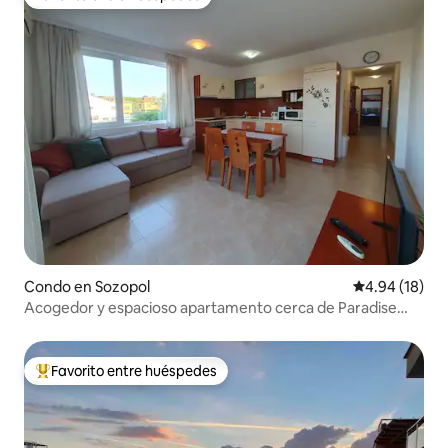
Favorito entre huéspedes
Condo en Sozopol
Calificación 
4.94 (18)
Acogedor y espacioso apartamento cerca de Paradise
Bay
Favorito entre huéspedes
Favorito entre huéspedes preferido