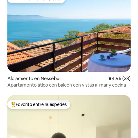
Favorito entre huéspedes
Alojamiento en Nessebur
Calificación p
4.96 (28)
Apartamento ático con balcón con vistas al mar y cocina
Favorito entre huéspedes
Favorito entre huéspedes preferido