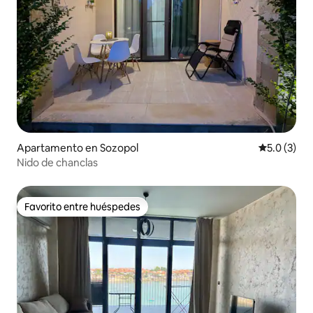
Apartamento en Sozopol
Calificació
5.0 (3)
Nido de chanclas
Favorito entre huéspedes
Favorito entre huéspedes