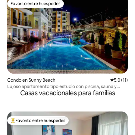
Favorito entre huéspedes
Favorito entre huéspedes
Condo en Sunny Beach
Calificación
5.0 (11)
Lujoso apartamento tipo estudio con piscina, sauna y
Casas vacacionales para familias
gimnasio
Favorito entre huéspedes
Favorito entre huéspedes preferido