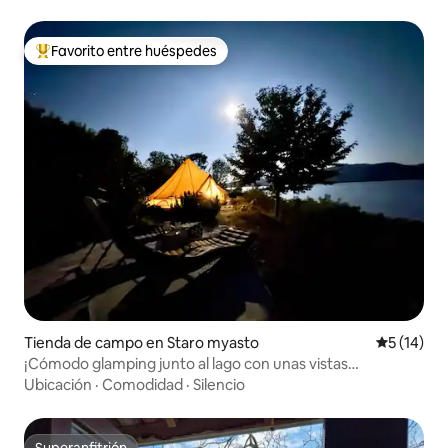
Favorito entre huéspedes
Favorito entre huéspedes preferido
Tienda de campo en Staro myasto
Calificaci
5 (14)
¡Cómodo glamping junto al lago con unas vistas
impresionantes!
Ubicación
·
Comodidad
·
Silencio