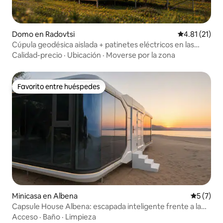
Domo en Radovtsi
Calificación 
4.81 (21)
Cúpula geodésica aislada + patinetes eléctricos en las
montañas
Calidad-precio
·
Ubicación
·
Moverse por la zona
Favorito entre huéspedes
Favorito entre huéspedes
Minicasa en Albena
Calificac
5 (7)
Capsule House Albena: escapada inteligente frente a la
playa
Acceso
·
Baño
·
Limpieza