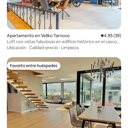
Apartamento en Veliko Tarnovo
Calificación p
4.95 (39)
Loft con vistas fabulosas en edificio histórico en el casco
antiguo de Tarnovo
Ubicación
·
Calidad-precio
·
Limpieza
Favorito entre huéspedes
Favorito entre huéspedes