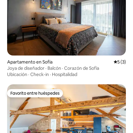
Apartamento en Sofía
Calificac
5 (3)
Joya de diseñador · Balcón · Corazón de Sofía
Ubicación
·
Check-in
·
Hospitalidad
Favorito entre huéspedes
Favorito entre huéspedes