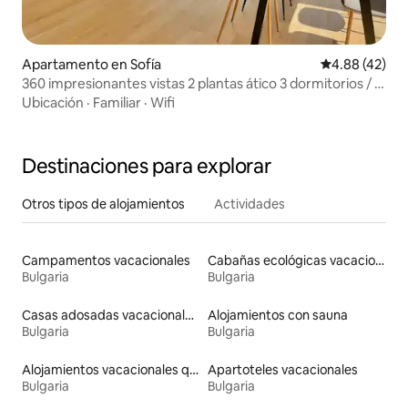
Apartamento en Sofía
Calificación 
4.88 (42)
360 impresionantes vistas 2 plantas ático 3 dormitorios / 2
baños
Ubicación
·
Familiar
·
Wifi
Destinaciones para explorar
Otros tipos de alojamientos
Actividades
Campamentos vacacionales
Cabañas ecológicas vacacionales
Bulgaria
Bulgaria
Casas adosadas vacacionales
Alojamientos con sauna
Bulgaria
Bulgaria
Alojamientos vacacionales que admiten mascotas
Apartoteles vacacionales
Bulgaria
Bulgaria