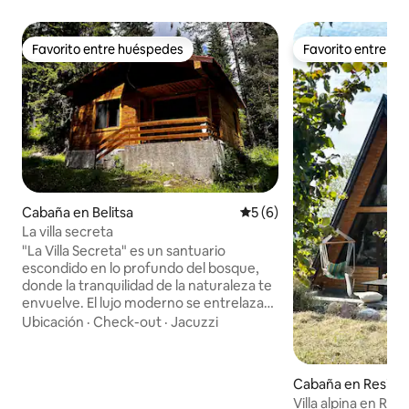
Favorito entre huéspedes
Favorito entre h
Favorito entre huéspedes
Favorito entre h
Cabaña en Belitsa
Calificación promedio: 5 de
5 (6)
La villa secreta
"La Villa Secreta" es un santuario
escondido en lo profundo del bosque,
donde la tranquilidad de la naturaleza te
envuelve. El lujo moderno se entrelaza
con encanto rústico, que ofrece un
Ubicación
·
Check-out
·
Jacuzzi
retiro que se siente atemporal. El suave
murmullo del río llena el aire, mientras
que el paisaje fuera de tu ventana pinta
Cabaña en Resilov
una impresionante escena de serenidad.
Villa alpina en Rila
Mientras te relajas junto a la chimenea