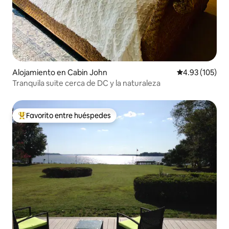
Alojamiento en Cabin John
Calificación p
4.93 (105)
Tranquila suite cerca de DC y la naturaleza
Favorito entre huéspedes
Favorito entre huéspedes preferido