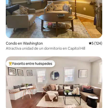
Condo en Washington
Calificació
5 (124)
Atractiva unidad de un dormitorio en Capitol Hill
Favorito entre huéspedes
Favorito entre huéspedes preferido