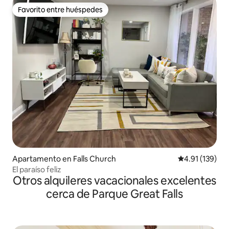
Favorito entre huéspedes
Favorito entre huéspedes
Apartamento en Falls Church
Calificación p
4.91 (139)
El paraíso feliz
Otros alquileres vacacionales excelentes
cerca de Parque Great Falls