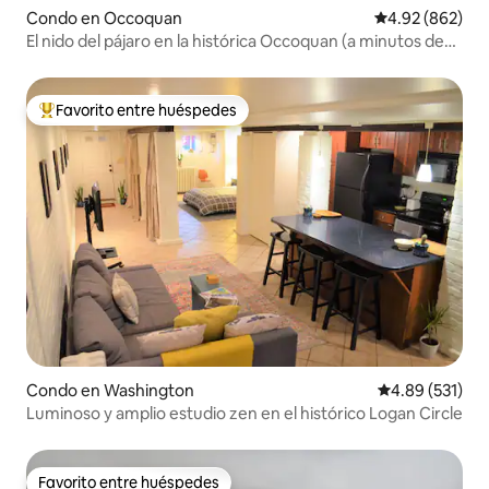
Condo en Occoquan
Calificación pr
4.92 (862)
El nido del pájaro en la histórica Occoquan (a minutos de
DC)
Favorito entre huéspedes
Favorito entre huéspedes preferido
Condo en Washington
Calificación p
4.89 (531)
Luminoso y amplio estudio zen en el histórico Logan Circle
Favorito entre huéspedes