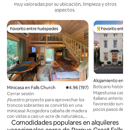
muy valoradas por su ubicación, limpieza y otros
aspectos.
Favorito entre huéspedes
Favorito entre
Favorito entre huéspedes
Favorito entre hu
Alojamiento en Al
Boticario histórico 
Minicasa en Falls Church
Calificación promedio: 4.96 de 5
4.96 (197)
Casco antiguo
Majestuosa casa de 
Cerrar sesión
italiano anterior a 
¡Nuestro proyecto para aprovechar los
favorecido sureste
troncos sobrantes se convirtió en una
pocos pasos de Kin
minicasa! Acogedora cabaña de madera
manzanas del pase
con vistas a casi un acre de naturaleza,
ubicación es inmej
Comodidades populares en alquileres
pero a solo minutos de todos los sitios de
pisos establecida en
DC. Perfecto para una escapada