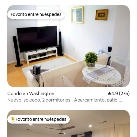
UBICACIÓN PRINCIPAL DE BETHESDA
Favorito entre huéspedes
Favorito entre huéspedes
Condo en Washington
Calificación p
4.9 (276)
Nuevo, soleado, 2 dormitorios - Aparcamiento, patio,
chimenea
Favorito entre huéspedes
Favorito entre huéspedes preferido