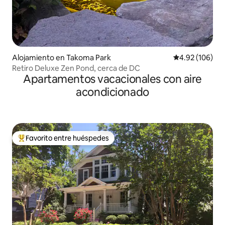
Alojamiento en Takoma Park
Calificación pr
4.92 (106)
Retiro Deluxe Zen Pond, cerca de DC
Apartamentos vacacionales con aire
acondicionado
Favorito entre huéspedes
Favorito entre huéspedes preferido