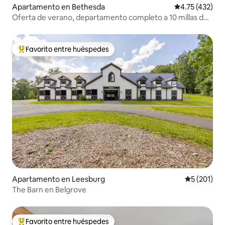
Apartamento en Bethesda
Calificación p
4.75 (432)
Oferta de verano, departamento completo a 10 millas de
DC
Favorito entre huéspedes
Favorito entre huéspedes preferido
Apartamento en Leesburg
Calificació
5 (201)
The Barn en Belgrove
Favorito entre huéspedes