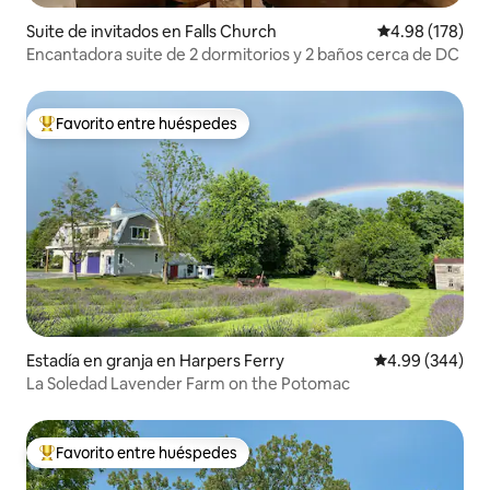
Suite de invitados en Falls Church
Calificación pr
4.98 (178)
Encantadora suite de 2 dormitorios y 2 baños cerca de DC
Favorito entre huéspedes
Favorito entre huéspedes preferido
Estadía en granja en Harpers Ferry
Calificación pr
4.99 (344)
La Soledad Lavender Farm on the Potomac
Favorito entre huéspedes
Favorito entre huéspedes preferido