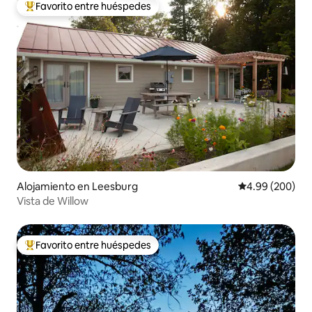
Favorito entre huéspedes
Favorito entre huéspedes preferido
Alojamiento en Leesburg
Calificación pr
4.99 (200)
Vista de Willow
Favorito entre huéspedes
Favorito entre huéspedes preferido