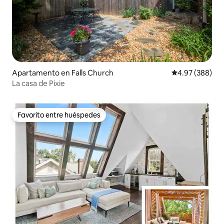
Apartamento en Falls Church
Calificación pr
4.97 (388)
La casa de Pixie
Favorito entre huéspedes
Favorito entre huéspedes