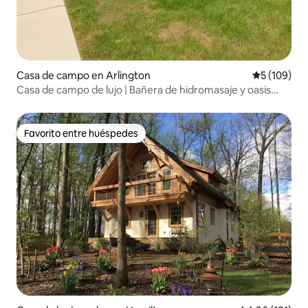
Casa de campo en Arlington
Calificació
5 (109)
Casa de campo de lujo | Bañera de hidromasaje y oasis
tranquilo cerca de DC
Favorito entre huéspedes
Favorito entre huéspedes