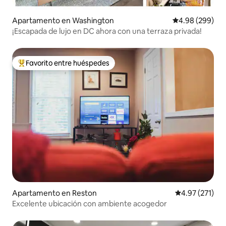
Apartamento en Washington
Calificación pr
4.98 (299)
¡Escapada de lujo en DC ahora con una terraza privada!
Favorito entre huéspedes
Favorito entre huéspedes preferido
Apartamento en Reston
Calificación p
4.97 (271)
Excelente ubicación con ambiente acogedor