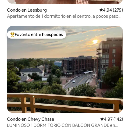
Condo en Leesburg
Calificación pr
4.94 (279)
Apartamento de 1 dormitorio en el centro, a pocos pasos
de todo
Favorito entre huéspedes
Favorito entre huéspedes preferido
Condo en Chevy Chase
Calificación p
4.97 (142)
LUMINOSO 1 DORMITORIO CON BALCÓN GRANDE en