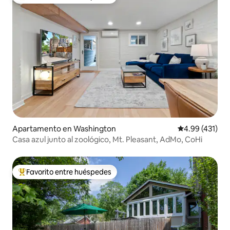
Favorito entre huéspedes preferido
Apartamento en Washington
Calificación p
4.99 (431)
Casa azul junto al zoológico, Mt. Pleasant, AdMo, CoHi
Favorito entre huéspedes
Favorito entre huéspedes preferido