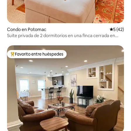
Condo en Potomac
Calificaci
5 (42)
Suite privada de 2 dormitorios en una finca cerrada en
Potomac
Favorito entre huéspedes
Favorito entre huéspedes preferido