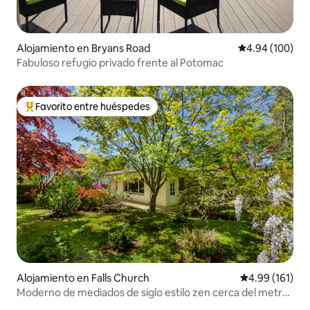
Alojamiento en Bryans Road
Calificación pr
4.94 (100)
Fabuloso refugio privado frente al Potomac
Favorito entre huéspedes
Favorito entre huéspedes preferido
Alojamiento en Falls Church
Calificación p
4.99 (161)
Moderno de mediados de siglo estilo zen cerca del metro
y de DC