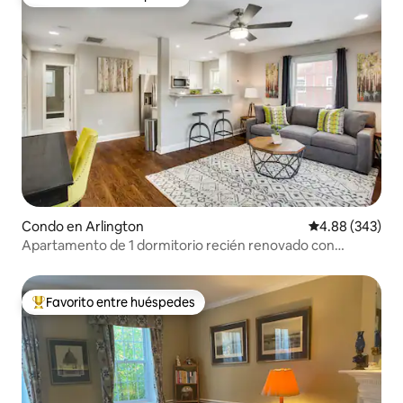
Favorito entre huéspedes
Condo en Arlington
Calificación pr
4.88 (343)
Apartamento de 1 dormitorio recién renovado con
capacidad para 4 personas - Unidad 4
Favorito entre huéspedes
Favorito entre huéspedes preferido