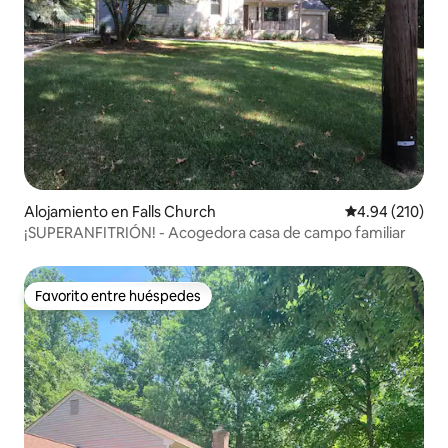
Alojamiento en Falls Church
Calificación pr
4.94 (210)
¡SUPERANFITRIÓN! - Acogedora casa de campo familiar
Favorito entre huéspedes
Favorito entre huéspedes