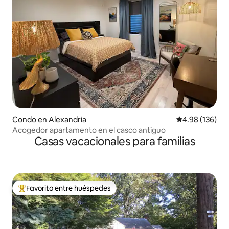
Condo en Alexandria
Calificación pr
4.98 (136)
Acogedor apartamento en el casco antiguo
Casas vacacionales para familias
Favorito entre huéspedes
Favorito entre huéspedes preferido