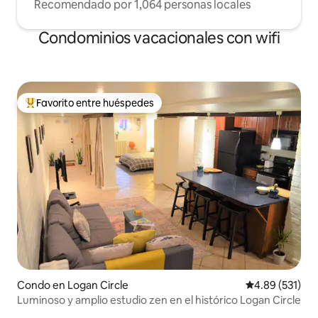
Recomendado por 1,064 personas locales
Condominios vacacionales con wifi
Favorito entre huéspedes
Favorito entre huéspedes preferido
Condo en Logan Circle
Calificación p
4.89 (531)
Luminoso y amplio estudio zen en el histórico Logan Circle