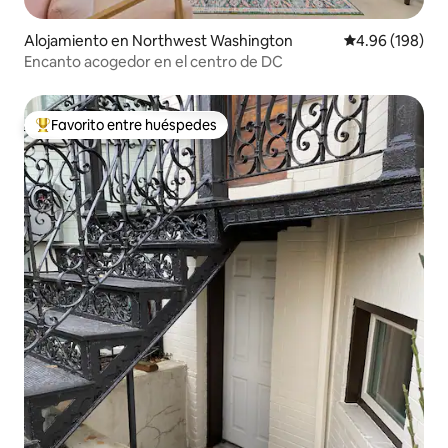
Alojamiento en Northwest Washington
Calificación pr
4.96 (198)
Encanto acogedor en el centro de DC
Favorito entre huéspedes
Favorito entre huéspedes preferido