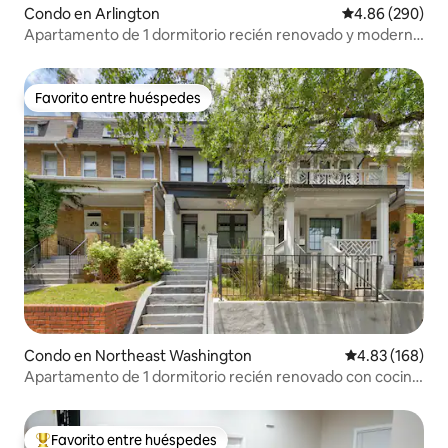
Condo en Arlington
Calificación pr
4.86 (290)
Apartamento de 1 dormitorio recién renovado y moderno
- Unidad 2
Favorito entre huéspedes
Favorito entre huéspedes
Condo en Northeast Washington
Calificación pr
4.83 (168)
Apartamento de 1 dormitorio recién renovado con cocina
completa
Favorito entre huéspedes