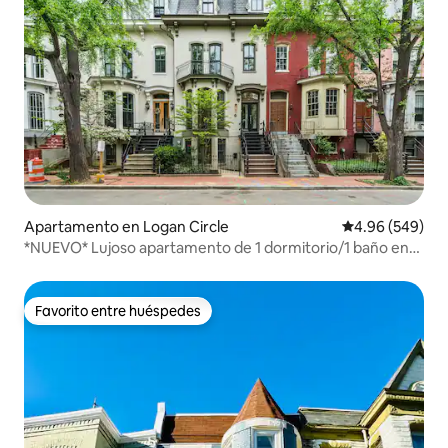
Apartamento en Logan Circle
Calificación pr
4.96 (549)
*NUEVO* Lujoso apartamento de 1 dormitorio/1 baño en
Logan Circle
Favorito entre huéspedes
Favorito entre huéspedes