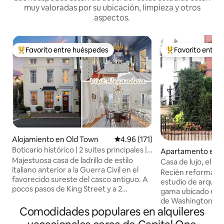
muy valoradas por su ubicación, limpieza y otros
aspectos.
Favorito entre huéspedes
Favorito entre
Favorito entre huéspedes preferido
Favorito entre hu
Alojamiento en Old Town
Calificación promedio: 4.96 de 5
4.96 (171)
Boticario histórico | 2 suites principales |
Apartamento en 
Casco antiguo
Majestuosa casa de ladrillo de estilo
Washington
Casa de lujo, el me
italiano anterior a la Guerra Civil en el
caminar de DC, a
Recién reformado 
favorecido sureste del casco antiguo. A
estudio de arquit
pocos pasos de King Street y a 2
gama ubicado en e
manzanas del paseo marítimo, ¡la
de Washington. A poca distancia a pie de
ubicación es inmejorable! Esta casa de 3
Comodidades populares en alquileres
muchos restaurant
pisos establecida en el siglo XIX sirvió
nocturna y a 1 ma