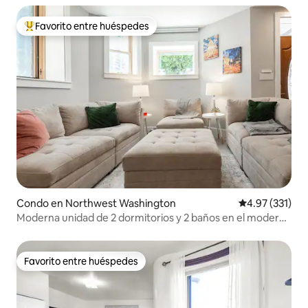
Favorito entre huéspedes
Favorito entre huéspedes preferido
Condo en Northwest Washington
Calificación p
4.97 (331)
Moderna unidad de 2 dormitorios y 2 baños en el moderno
barrio de DC.
Favorito entre huéspedes
Favorito entre huéspedes