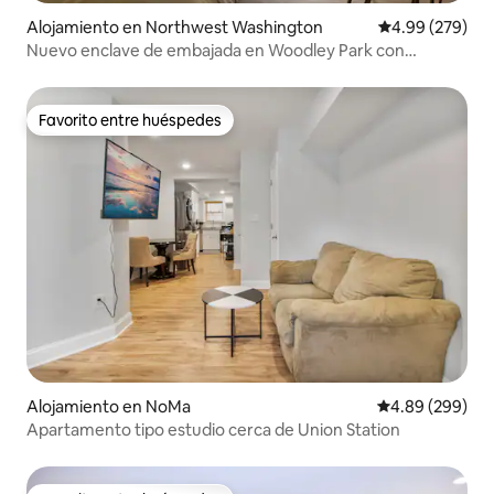
Alojamiento en Northwest Washington
Calificación pr
4.99 (279)
Nuevo enclave de embajada en Woodley Park con
estacionamiento
Favorito entre huéspedes
Favorito entre huéspedes
Alojamiento en NoMa
Calificación pr
4.89 (299)
Apartamento tipo estudio cerca de Union Station