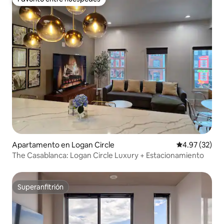
Favorito entre huéspedes
Apartamento en Logan Circle
Calificación 
4.97 (32)
The Casablanca: Logan Circle Luxury + Estacionamiento
Superanfitrión
Superanfitrión