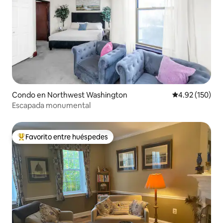
Condo en Northwest Washington
Calificación p
4.92 (150)
Escapada monumental
Favorito entre huéspedes
Favorito entre huéspedes preferido