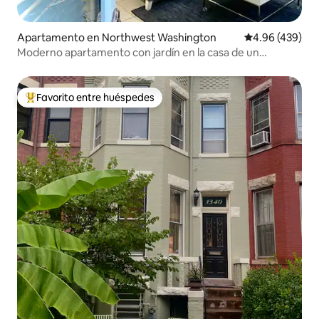
Apartamento en Northwest Washington
Calificación pr
4.96 (439)
Moderno apartamento con jardín en la casa de un
saxofonista de jazz
Favorito entre huéspedes
Favorito entre huéspedes preferido