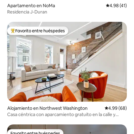
Apartamento en NoMa
Calificación 
4.98 (41)
Residencia J-Duran
Favorito entre huéspedes
Favorito entre huéspedes preferido
Alojamiento en Northwest Washington
Calificación p
4.99 (68)
Casa céntrica con aparcamiento gratuito en la calle y
azotea
Favorito entre huéspedes