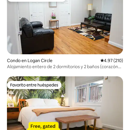
Favorito entre huéspedes preferido
Condo en Logan Circle
Calificación p
4.97 (210)
Alojamiento entero de 2 dormitorios y 2 baños (corazón
de SHAW)
Favorito entre huéspedes
Favorito entre huéspedes