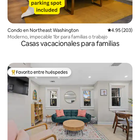
Condo en Northeast Washington
Calificación pr
4.95 (203)
Moderno, impecable 1br para familias o trabajo
Casas vacacionales para familias
Favorito entre huéspedes
Favorito entre huéspedes preferido