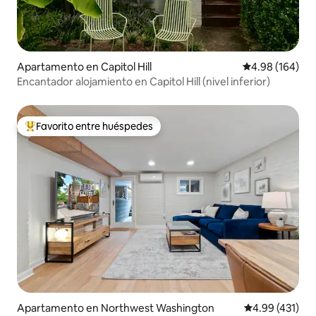
Apartamento en Capitol Hill
Calificación pr
4.98 (164)
Encantador alojamiento en Capitol Hill (nivel inferior)
Favorito entre huéspedes
Favorito entre huéspedes preferido
Apartamento en Northwest Washington
Calificación p
4.99 (431)