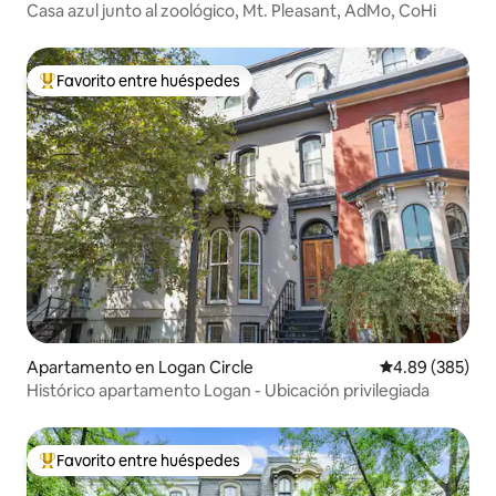
Casa azul junto al zoológico, Mt. Pleasant, AdMo, CoHi
Favorito entre huéspedes
Favorito entre huéspedes preferido
Apartamento en Logan Circle
Calificación pr
4.89 (385)
Histórico apartamento Logan - Ubicación privilegiada
Favorito entre huéspedes
Favorito entre huéspedes preferido