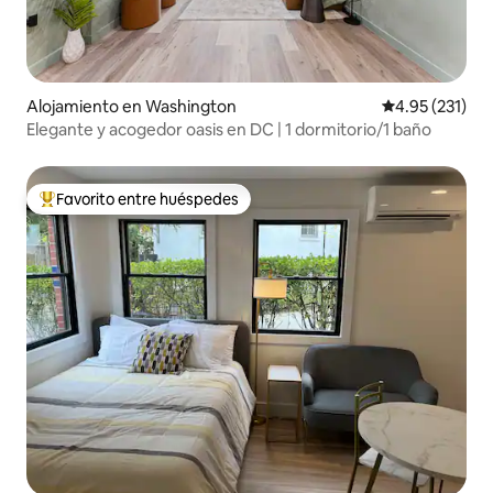
Alojamiento en Washington
Calificación p
4.95 (231)
Elegante y acogedor oasis en DC | 1 dormitorio/1 baño
Favorito entre huéspedes
Favorito entre huéspedes preferido