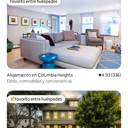
Favorito entre huéspedes
Favorito entre huéspedes
Alojamiento en Columbia Heights
Calificación pr
4.93 (336)
Estilo, comodidad y conveniencia
Favorito entre huéspedes
Favorito entre huéspedes preferido