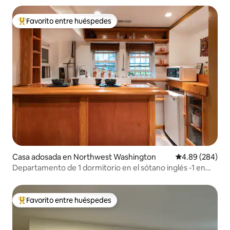
Favorito entre huéspedes
Favorito entre huéspedes preferido
Casa adosada en Northwest Washington
Calificación pr
4.89 (284)
Departamento de 1 dormitorio en el sótano inglés -1 en
Bloomingdale:
Favorito entre huéspedes
Favorito entre huéspedes preferido