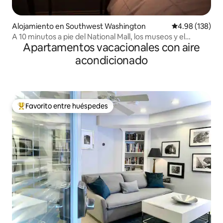
Alojamiento en Southwest Washington
Calificación pr
4.98 (138)
A 10 minutos a pie del National Mall, los museos y el
Apartamentos vacacionales con aire
muelle.
acondicionado
Favorito entre huéspedes
Favorito entre huéspedes preferido