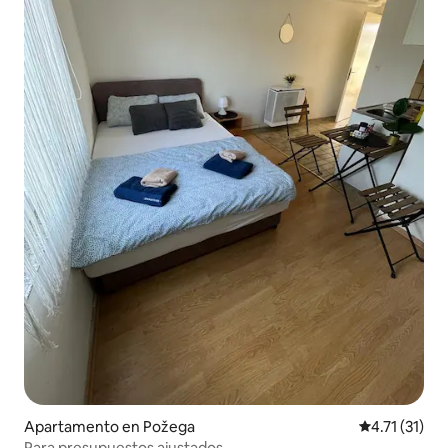
Apartamento en Požega
Calificación 
4.71 (31)
Para presupuestos ajustados