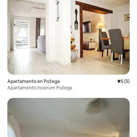
Apartamento en Požega
Calificac
5 (5)
Apartamento Incerum Požega