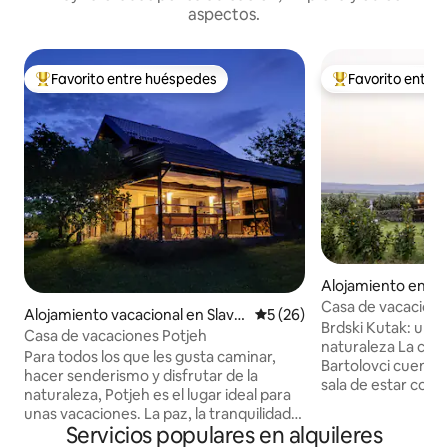
aspectos.
Favorito entre huéspedes
Favorito entre
Favorito entre huéspedes preferido
Favorito entre hu
Alojamiento en Ba
Casa de vacacione
Alojamiento vacacional en Slavo
Calificación promedio: 5 de 
5 (26)
montaña!
Brdski Kutak: un tr
nski Brod
Casa de vacaciones Potjeh
naturaleza La casa de vacaciones en
Para todos los que les gusta caminar,
Bartolovci cuenta 
hacer senderismo y disfrutar de la
sala de estar con 
naturaleza, Potjeh es el lugar ideal para
baño moderno y u
unas vacaciones. La paz, la tranquilidad,
equipada. Los huéspedes pueden
Servicios populares en alquileres
la vegetación y el ambiente agradable
disfrutar de Wi-Fi,