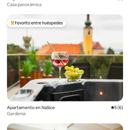
Casa panorámica
Favorito entre huéspedes
Favorito entre huéspedes preferido
Apartamento en Našice
Calificac
5 (6)
Gardenia