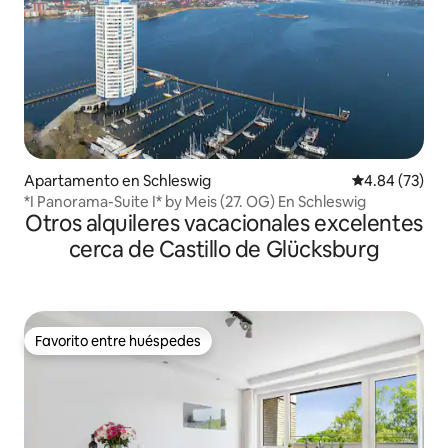
Apartamento en Schleswig
Calificación p
4.84 (73)
*I Panorama-Suite I* by Meis (27. OG) En Schleswig
Otros alquileres vacacionales excelentes
cerca de Castillo de Glücksburg
Favorito entre huéspedes
Favorito entre huéspedes