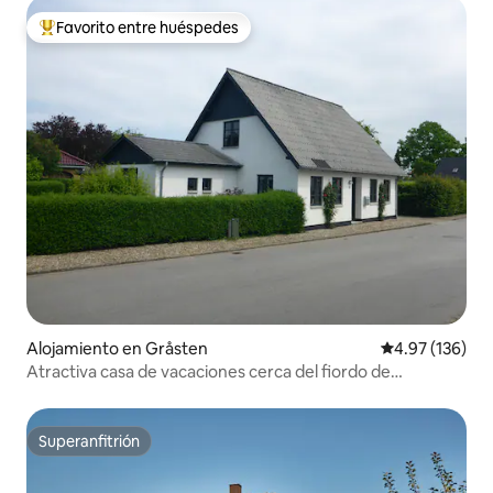
Favorito entre huéspedes
Favorito entre huéspedes preferido
Alojamiento en Gråsten
Calificación p
4.97 (136)
Atractiva casa de vacaciones cerca del fiordo de
Flensborg
Superanfitrión
Superanfitrión