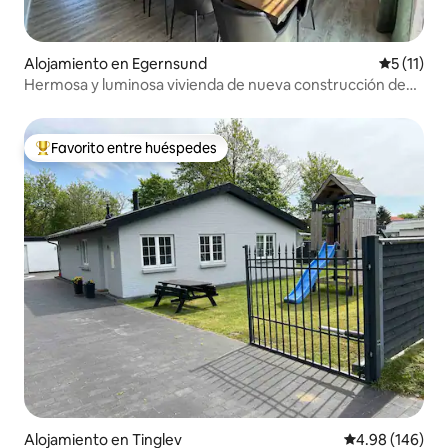
Alojamiento en Egernsund
Calificaci
5 (11)
Hermosa y luminosa vivienda de nueva construcción de
184 m²
Favorito entre huéspedes
Favorito entre huéspedes preferido
Alojamiento en Tinglev
Calificación pr
4.98 (146)