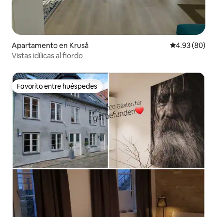
Apartamento en Kruså
Calificación p
4.93 (80)
Vistas idílicas al fiordo
Favorito entre huéspedes
Favorito entre huéspedes