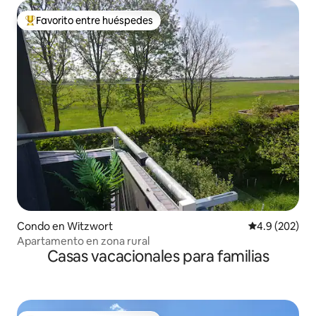
Favorito entre huéspedes
Favorito entre huéspedes preferido
Condo en Witzwort
Calificación p
4.9 (202)
Apartamento en zona rural
Casas vacacionales para familias