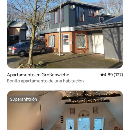
Apartamento en Großenwiehe
Calificación p
4.89 (127)
Bonito apartamento de una habitación
Superanfitrión
Superanfitrión