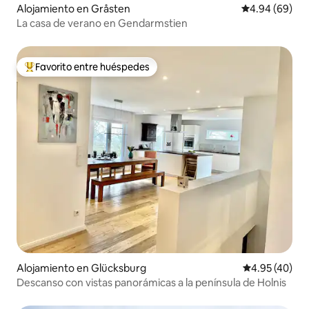
Alojamiento en Gråsten
Calificación p
4.94 (69)
La casa de verano en Gendarmstien
Favorito entre huéspedes
Favorito entre huéspedes preferido
Alojamiento en Glücksburg
Calificación 
4.95 (40)
Descanso con vistas panorámicas a la península de Holnis