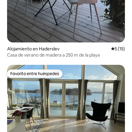
Alojamiento en Haderslev
Calificaci
5 (15)
Casa de verano de madera a 250 m de la playa
Favorito entre huéspedes
Favorito entre huéspedes