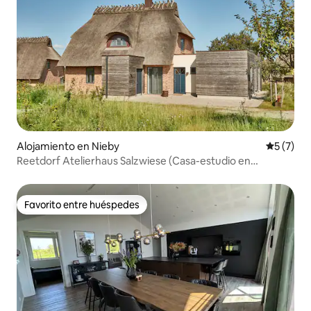
Alojamiento en Nieby
Calificac
5 (7)
Reetdorf Atelierhaus Salzwiese (Casa-estudio en
Salzwiese)
Favorito entre huéspedes
Favorito entre huéspedes