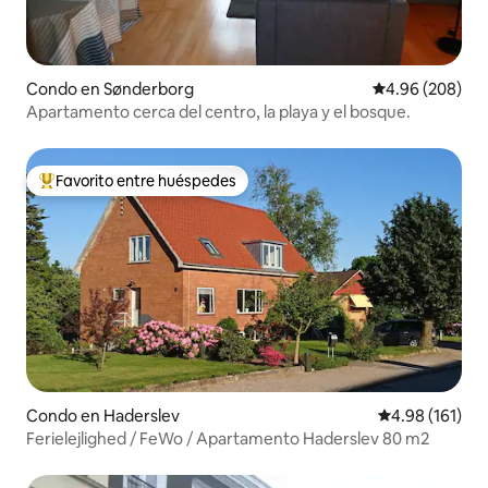
Condo en Sønderborg
Calificación pr
4.96 (208)
Apartamento cerca del centro, la playa y el bosque.
Favorito entre huéspedes
Favorito entre huéspedes preferido
Condo en Haderslev
Calificación p
4.98 (161)
Ferielejlighed / FeWo / Apartamento Haderslev 80 m2