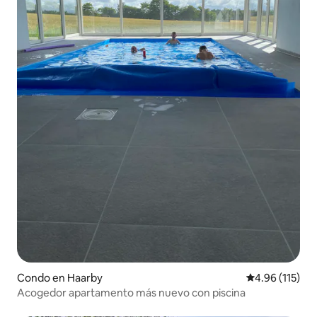
Condo en Haarby
Calificación p
4.96 (115)
Acogedor apartamento más nuevo con piscina