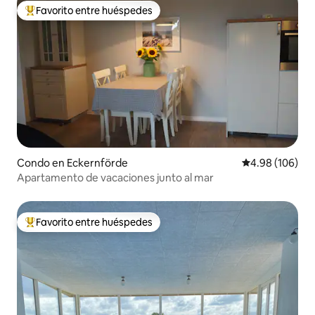
Favorito entre huéspedes
Favorito entre huéspedes preferido
Condo en Eckernförde
Calificación pr
4.98 (106)
Apartamento de vacaciones junto al mar
Favorito entre huéspedes
Favorito entre huéspedes preferido