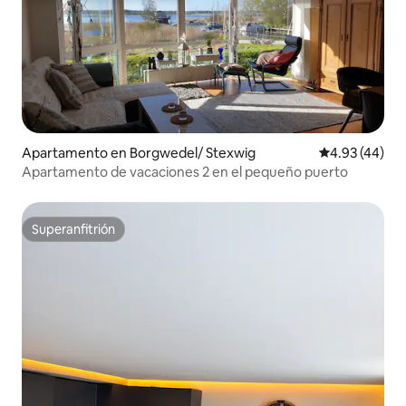
Apartamento en Borgwedel/ Stexwig
Calificación 
4.93 (44)
Apartamento de vacaciones 2 en el pequeño puerto
Superanfitrión
Superanfitrión