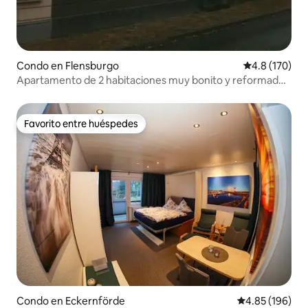
Condo en Flensburgo
Calificación 
4.8 (170)
Apartamento de 2 habitaciones muy bonito y reformado
en edificio antiguo
Favorito entre huéspedes
Favorito entre huéspedes
Condo en Eckernförde
Calificación pr
4.85 (196)