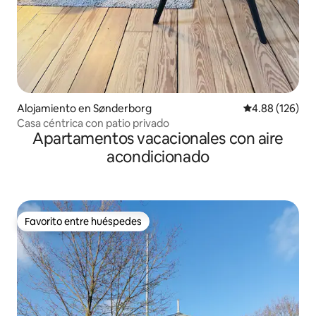
Alojamiento en Sønderborg
Calificación pr
4.88 (126)
Casa céntrica con patio privado
Apartamentos vacacionales con aire
acondicionado
Favorito entre huéspedes
Favorito entre huéspedes