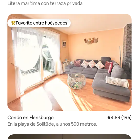
Litera marítima con terraza privada
Favorito entre huéspedes
Favorito entre huéspedes preferido
Condo en Flensburgo
Calificación pr
4.89 (195)
En la playa de Solitüde, a unos 500 metros.