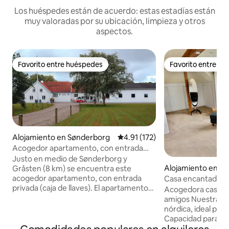
Los huéspedes están de acuerdo: estas estadías están
muy valoradas por su ubicación, limpieza y otros
aspectos.
Favorito entre huéspedes
Favorito entre h
Favorito entre huéspedes
Favorito entre h
Alojamiento en Sønderborg
Calificación promedio: 4.91 de 5
4.91 (172)
Acogedor apartamento, con entrada
independiente.
Justo en medio de Sønderborg y
Alojamiento en W
Gråsten (8 km) se encuentra este
acogedor apartamento, con entrada
Casa encantadora
privada (caja de llaves). El apartamento
perfecta para rela
Acogedora casa, pe
consta de un recibidor, un baño con
amigos Nuestra tr
ducha, una cocina con zona de comedor
nórdica, ideal para
(hay un microondas, una cafetera, un
Capacidad para 8 
hervidor eléctrico, pero no hay
para un noveno h