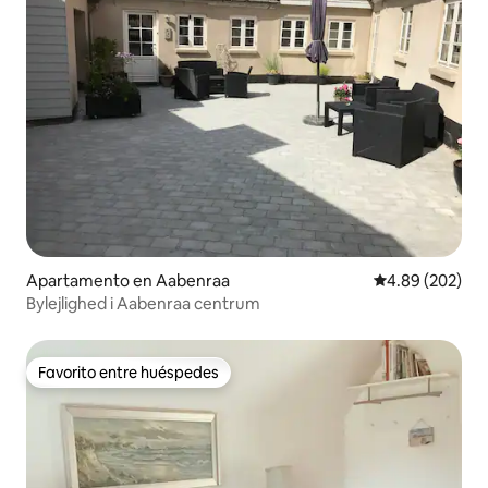
Apartamento en Aabenraa
Calificación pr
4.89 (202)
Bylejlighed i Aabenraa centrum
Favorito entre huéspedes
Favorito entre huéspedes