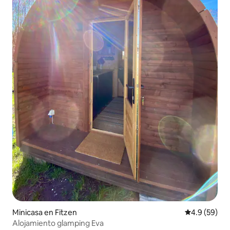
Minicasa en Fitzen
Calificación
4.9 (59)
Alojamiento glamping Eva