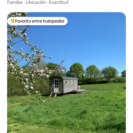
Familiar
·
Ubicación
·
Exactitud
Favorito entre huéspedes
Favorito entre huéspedes preferido