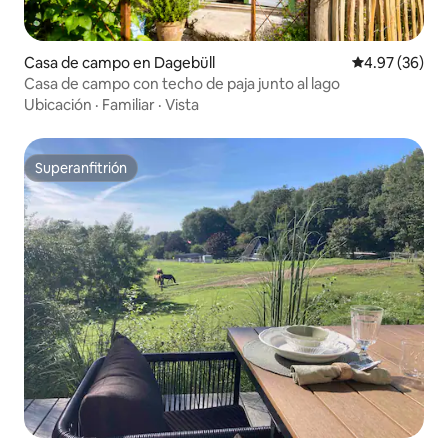
Casa de campo en Dagebüll
Calificación p
4.97 (36)
Casa de campo con techo de paja junto al lago
Ubicación
·
Familiar
·
Vista
Superanfitrión
Superanfitrión