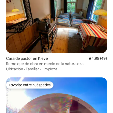
Casa de pastor en Kleve
Calificación p
4.98 (49)
Remolque de obra en medio de la naturaleza
Ubicación
·
Familiar
·
Limpieza
Favorito entre huéspedes
Favorito entre huéspedes