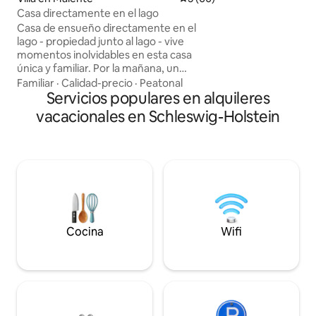
frentes de ventan
Casa directamente en el lago
altura con vistas 
Casa de ensueño directamente en el
oeste sobre los p
lago - propiedad junto al lago - vive
santuario de aves 
momentos inolvidables en esta casa
de la puesta de sol
única y familiar. Por la mañana, un
noches mientras l
chapuzón rápido en el lago, una vuelta
Familiar
·
Calidad-precio
·
Peatonal
nadando, surf de remo, remar, pescar...
Servicios populares en alquileres
Todo directamente desde la propiedad.
vacacionales en Schleswig-Holstein
Excursiones a pie y en bicicleta, a 30
minutos del mar Báltico, paseos a
caballo, golf... A 20 minutos en coche
hay dos campos de golf de 18 hoyos. Por
la noche, barbacoa en la terraza o
simplemente disfrutar de las inolvidables
vistas. Aquí se puede combinar la
relajación y la aventura.
Cocina
Wifi