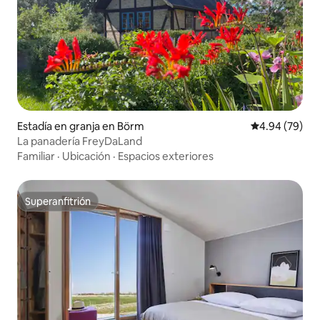
Estadía en granja en Börm
Calificación p
4.94 (79)
La panadería FreyDaLand
Familiar
·
Ubicación
·
Espacios exteriores
Superanfitrión
Superanfitrión