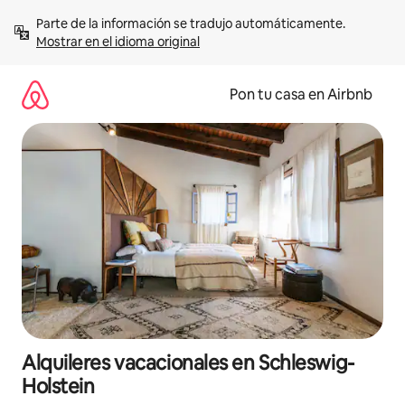
Omite
Parte de la información se tradujo automáticamente. 
el
Mostrar en el idioma original
contenido
Pon tu casa en Airbnb
Alquileres vacacionales en Schleswig-
Holstein