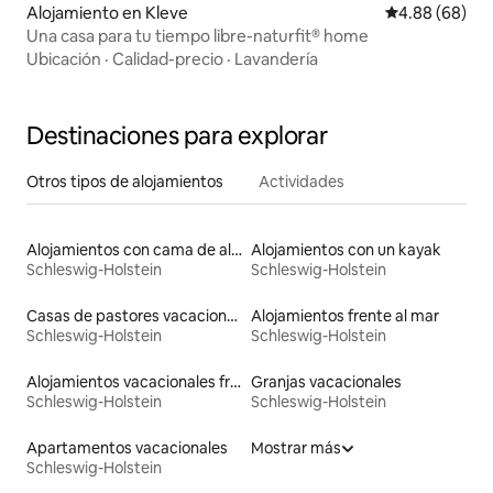
Alojamiento en Kleve
Calificación p
4.88 (68)
Una casa para tu tiempo libre-naturfit® home
Ubicación
·
Calidad-precio
·
Lavandería
Destinaciones para explorar
Otros tipos de alojamientos
Actividades
Alojamientos con cama de altura accesible
Alojamientos con un kayak
Schleswig-Holstein
Schleswig-Holstein
Casas de pastores vacacionales
Alojamientos frente al mar
Schleswig-Holstein
Schleswig-Holstein
Alojamientos vacacionales frente a la playa
Granjas vacacionales
Schleswig-Holstein
Schleswig-Holstein
Apartamentos vacacionales
Mostrar más
Schleswig-Holstein