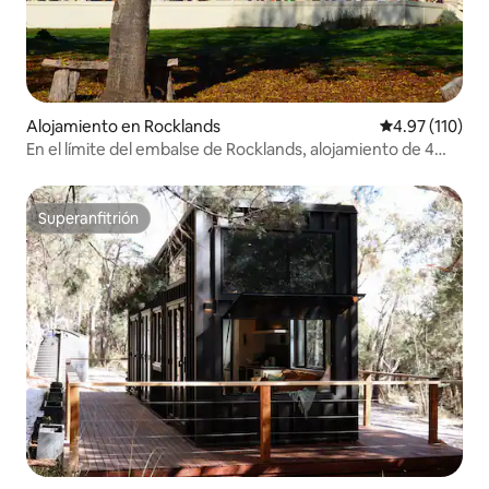
Alojamiento en Rocklands
Calificación p
4.97 (110)
En el límite del embalse de Rocklands, alojamiento de 4
dormitorios
Superanfitrión
Superanfitrión