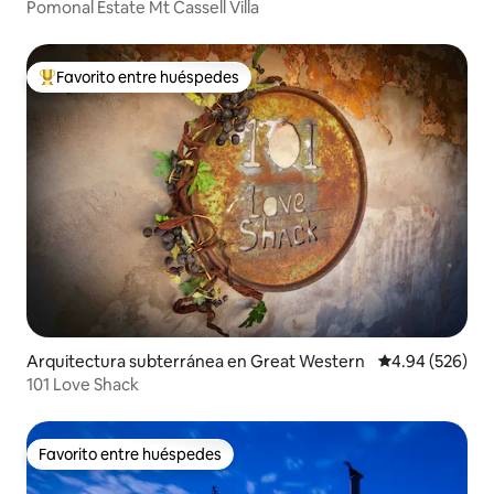
Pomonal Estate Mt Cassell Villa
Favorito entre huéspedes
Favorito entre huéspedes preferido
Arquitectura subterránea en Great Western
Calificación pr
4.94 (526)
101 Love Shack
Favorito entre huéspedes
Favorito entre huéspedes