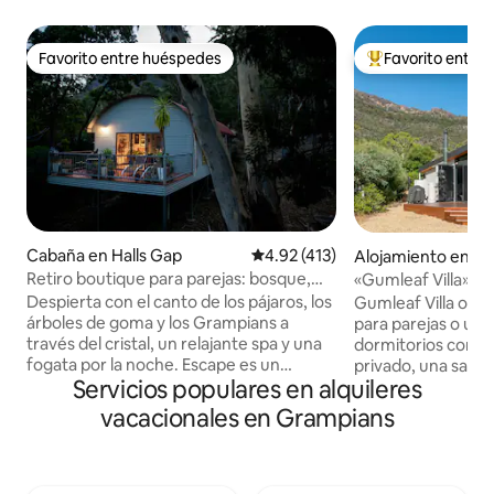
Favorito entre huéspedes
Favorito entre
Favorito entre huéspedes
Favorito entre hu
Cabaña en Halls Gap
Calificación promedio: 4.92 de 5
4.92 (413)
Alojamiento en Ha
Retiro boutique para parejas: bosque,
«Gumleaf Villa» - A
spa y fogata
Accommodation
Despierta con el canto de los pájaros, los
Gumleaf Villa ofr
árboles de goma y los Grampians a
para parejas o una
través del cristal, un relajante spa y una
dormitorios con 
fogata por la noche. Escape es un
privado, una sala d
Servicios populares en alquileres
refugio boutique para parejas en una
cocina totalmente
manzana boscosa privada doble: lo
proporcionan una b
vacacionales en Grampians
suficientemente cerca como para
las vistas a la mon
caminar hasta Halls Gap, lo
ventanas del suelo 
suficientemente privado como para
sala de estar con u
olvidarlo. “Puedes ver el alma del
inteligente y una