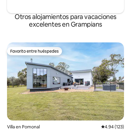
Otros alojamientos para vacaciones
excelentes en Grampians
Favorito entre huéspedes
Favorito entre huéspedes
Villa en Pomonal
Calificación p
4.94 (123)