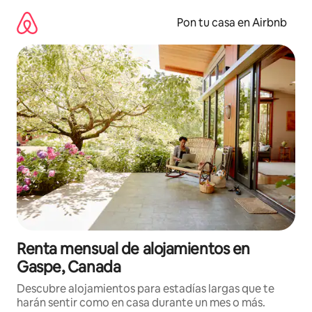
Omite
el
Pon tu casa en Airbnb
contenido
Renta mensual de alojamientos en
Gaspe, Canada
Descubre alojamientos para estadías largas que te
harán sentir como en casa durante un mes o más.