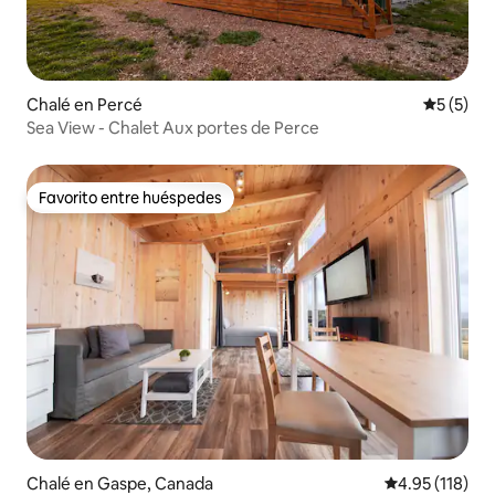
Chalé en Percé
Calificac
5 (5)
Sea View - Chalet Aux portes de Perce
Favorito entre huéspedes
Favorito entre huéspedes
Chalé en Gaspe, Canada
Calificación p
4.95 (118)