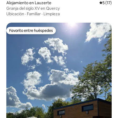
Alojamiento en Lauzerte
Calificaci
5 (17)
Granja del siglo XV en Quercy
Ubicación
·
Familiar
·
Limpieza
Favorito entre huéspedes
Favorito entre huéspedes