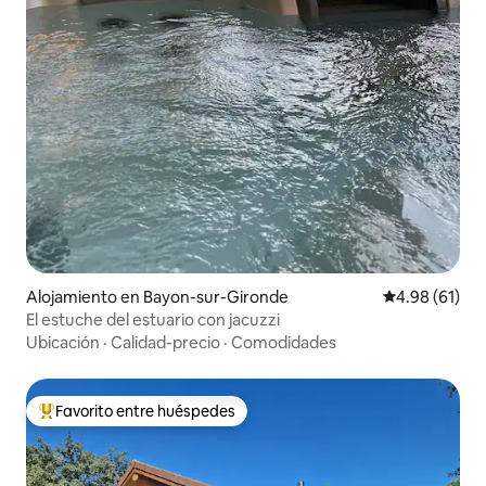
Alojamiento en Bayon-sur-Gironde
Calificación 
4.98 (61)
El estuche del estuario con jacuzzi
Ubicación
·
Calidad-precio
·
Comodidades
Favorito entre huéspedes
Favorito entre huéspedes preferido