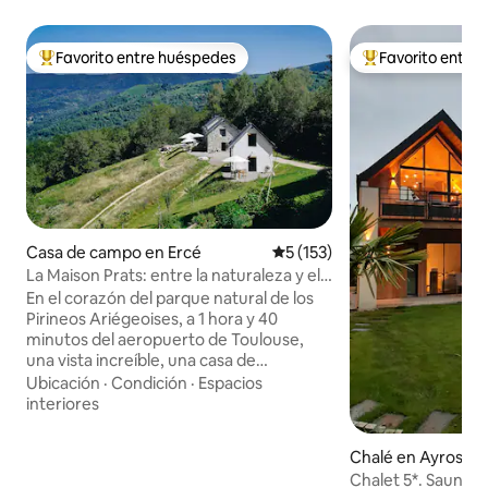
Favorito entre huéspedes
Favorito entre
Favorito entre huéspedes preferido
Favorito entre hu
Casa de campo en Ercé
Calificación promedio: 5 de 5
5 (153)
La Maison Prats: entre la naturaleza y el
bienestar.
En el corazón del parque natural de los
Pirineos Ariégeoises, a 1 hora y 40
minutos del aeropuerto de Toulouse,
una vista increíble, una casa de
huéspedes y su finca de siete hectáreas,
Ubicación
·
Condición
·
Espacios
solo para usted, donde sus anfitriones se
interiores
encargarán de hacerle vivir un momento
excepcional. Entre la naturaleza y el
Chalé en Ayros-A
bienestar, La Maison Prats es un lugar
Chalet 5*. Sauna.
donde se viene para disfrutar de