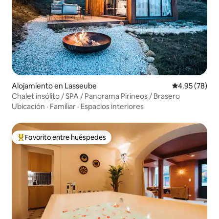
Alojamiento en Lasseube
Calificación p
4.95 (78)
Chalet insólito / SPA / Panorama Pirineos / Brasero
Ubicación
·
Familiar
·
Espacios interiores
Favorito entre huéspedes
Favorito entre huéspedes preferido